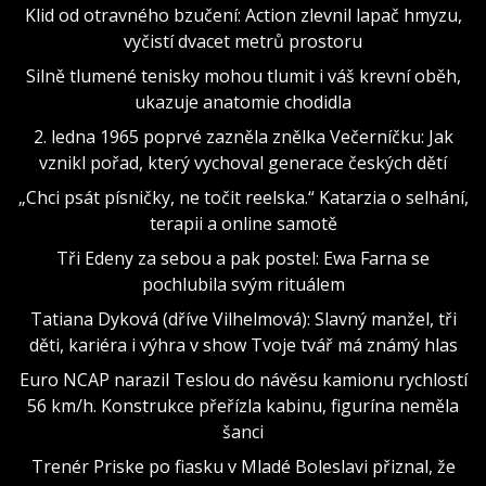
Klid od otravného bzučení: Action zlevnil lapač hmyzu,
vyčistí dvacet metrů prostoru
Silně tlumené tenisky mohou tlumit i váš krevní oběh,
ukazuje anatomie chodidla
2. ledna 1965 poprvé zazněla znělka Večerníčku: Jak
vznikl pořad, který vychoval generace českých dětí
„Chci psát písničky, ne točit reelska.“ Katarzia o selhání,
terapii a online samotě
Tři Edeny za sebou a pak postel: Ewa Farna se
pochlubila svým rituálem
Tatiana Dyková (dříve Vilhelmová): Slavný manžel, tři
děti, kariéra i výhra v show Tvoje tvář má známý hlas
Euro NCAP narazil Teslou do návěsu kamionu rychlostí
56 km/h. Konstrukce přeřízla kabinu, figurína neměla
šanci
Trenér Priske po fiasku v Mladé Boleslavi přiznal, že