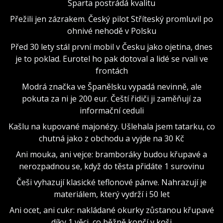
Sparta postrádá kvalitu
Přežili jen zázrakem. Český pilot Stříteský promluvil po
ohnivé nehodě v Polsku
Před 30 lety stál první mobil v Česku jako ojetina, dnes
je to poklad. Eurotel ho pak dotoval a lidé se rvali ve
frontách
Modrá značka ve Španělsku vypadá nevinně, ale
pokuta za ni je 200 eur. Čeští řidiči ji zaměňují za
informační ceduli
Kašlu na kupované majonézy. Ušlehala jsem tatarku, co
chutná jako z obchodu a vyjde na 30 Kč
Ani mouka, ani vejce: bramboráky budou křupavé a
nerozpadnou se, když do těsta přidáte 1 surovinu
Češi vyhazují klasické teflonové pánve. Nahrazují je
materiálem, který vydrží i 50 let
Ani ocet, ani cukr: nakládané okurky zůstanou křupavé
díky 1 věci, co běžně končí v koši