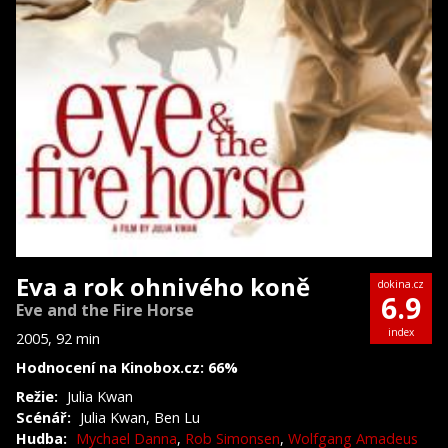
Eva a rok ohnivého koně
dokina.cz
6.9
Eve and the Fire Horse
index
2005, 92 min
Hodnocení na Kinobox.cz: 66%
Režie:
Julia Kwan
Scénář:
Julia Kwan, Ben Lu
Hudba:
Mychael Danna
,
Rob Simonsen
,
Wolfgang Amadeus