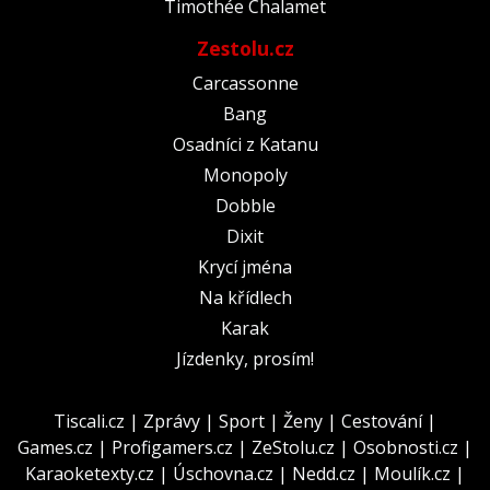
Timothée Chalamet
Zestolu.cz
Carcassonne
Bang
Osadníci z Katanu
Monopoly
Dobble
Dixit
Krycí jména
Na křídlech
Karak
Jízdenky, prosím!
Tiscali.cz
|
Zprávy
|
Sport
|
Ženy
|
Cestování
|
Games.cz
|
Profigamers.cz
|
ZeStolu.cz
|
Osobnosti.cz
|
Karaoketexty.cz
|
Úschovna.cz
|
Nedd.cz
|
Moulík.cz
|