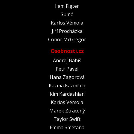
I am Figter
Sumó
Karlos Vémola
Jiří Procházka
Conor McGregor
Osobnosti.cz
Andrej Babiš
Petr Pavel
Hana Zagorová
Kazma Kazmitch
Kim Kardashian
Karlos Vémola
Marek Ztracený
Taylor Swift
Emma Smetana