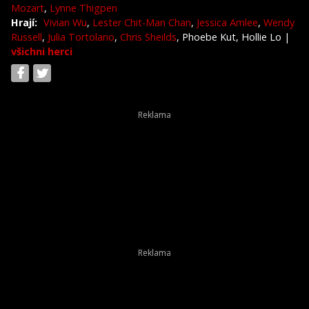
Mozart
,
Lynne Thigpen
Hrají:
Vivian Wu
,
Lester Chit-Man Chan
,
Jessica Amlee
,
Wendy
Russell
,
Julia Tortolano
,
Chris Sheilds
, Phoebe Kut, Hollie Lo
|
všichni herci