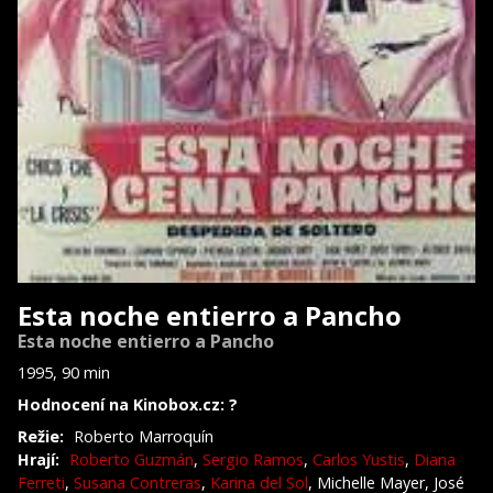
Esta noche entierro a Pancho
Esta noche entierro a Pancho
1995, 90 min
Hodnocení na Kinobox.cz: ?
Režie:
Roberto Marroquín
Hrají:
Roberto Guzmán
,
Sergio Ramos
,
Carlos Yustis
,
Diana
Ferreti
,
Susana Contreras
,
Karina del Sol
, Michelle Mayer, José