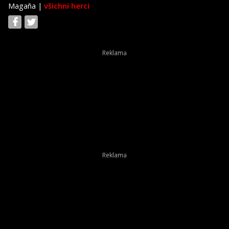
Magaña
|
všichni herci