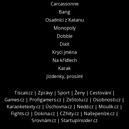
Carcassonne
Bang
Osadníci z Katanu
Monopoly
Dobble
Dixit
Krycí jména
Na křídlech
Karak
Jízdenky, prosím!
Tiscali.cz
|
Zprávy
|
Sport
|
Ženy
|
Cestování
|
Games.cz
|
Profigamers.cz
|
ZeStolu.cz
|
Osobnosti.cz
|
Karaoketexty.cz
|
Úschovna.cz
|
Nedd.cz
|
Moulík.cz
|
Fights.cz
|
Dokina.cz
|
CZhity.cz
|
Našepeníze.cz
|
Srovnám.cz
|
StartupInsider.cz