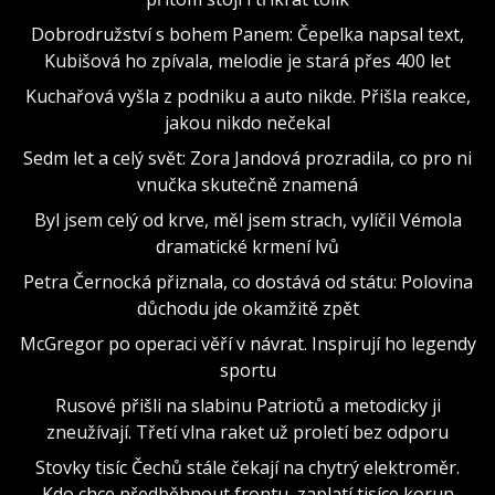
Dobrodružství s bohem Panem: Čepelka napsal text,
Kubišová ho zpívala, melodie je stará přes 400 let
Kuchařová vyšla z podniku a auto nikde. Přišla reakce,
jakou nikdo nečekal
Sedm let a celý svět: Zora Jandová prozradila, co pro ni
vnučka skutečně znamená
Byl jsem celý od krve, měl jsem strach, vylíčil Vémola
dramatické krmení lvů
Petra Černocká přiznala, co dostává od státu: Polovina
důchodu jde okamžitě zpět
McGregor po operaci věří v návrat. Inspirují ho legendy
sportu
Rusové přišli na slabinu Patriotů a metodicky ji
zneužívají. Třetí vlna raket už proletí bez odporu
Stovky tisíc Čechů stále čekají na chytrý elektroměr.
Kdo chce předběhnout frontu, zaplatí tisíce korun