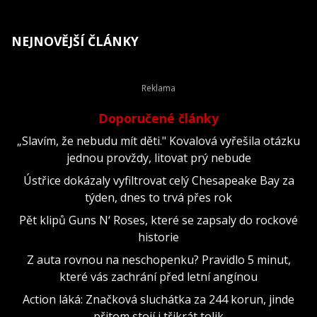
NEJNOVĚJŠÍ ČLÁNKY
Doporučené články
„Slavím, že nebudu mít děti." Kovalová vyřešila otázku
jednou provždy, litovat prý nebude
Ústřice dokázaly vyfiltrovat celý Chesapeake Bay za
týden, dnes to trvá přes rok
Pět klipů Guns N‘ Roses, které se zapsaly do rockové
historie
Z auta rovnou na neschopenku? Pravidlo 5 minut,
které vás zachrání před letní angínou
Action láká: Značková sluchátka za 244 korun, jinde
přitom stojí i třikrát tolik