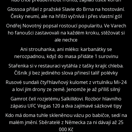
Glossoa přišel z pražské Slavie do Brna na hostování.
Česky neumí, ale na hřišti vyčnívá i přes vlastní gól
Ondřej Novotný popsal rostoucí popularitu. Ve Varech
ho fanoušci zastavovali na každém kroku, stěžovat si
ale nechce
Ani strouhanka, ani mléko: karbanátky se
nerozpadnou, když do masa přidáte 1 surovinu
Stařenka si v restauraci vytáhla z tašky krajíc chleba.
Číšník jí bez jediného slova přinesl talíř polévky
Rusové sundali čtyřhlavňový kulomet z vrtulníku Mi-24
a loví jím drony ze země. Jenomže je až příliš silný
Gamrot čelí rozjetému Salkilldovi. Rozbor hlavního
zápasu UFC Vegas 120 a dva zajímavé sázkové tipy
Kdo má doma tuhle skleněnou vázu po babičce, sedí na
malém jmění. Sběratelé z Německa za ni dávají až 25
000 Kč