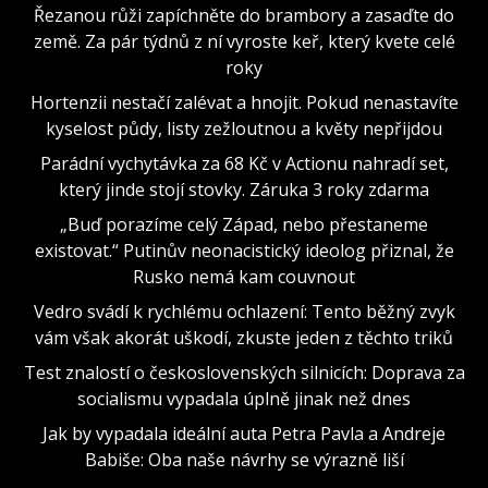
Řezanou růži zapíchněte do brambory a zasaďte do
země. Za pár týdnů z ní vyroste keř, který kvete celé
roky
Hortenzii nestačí zalévat a hnojit. Pokud nenastavíte
kyselost půdy, listy zežloutnou a květy nepřijdou
Parádní vychytávka za 68 Kč v Actionu nahradí set,
který jinde stojí stovky. Záruka 3 roky zdarma
„Buď porazíme celý Západ, nebo přestaneme
existovat.“ Putinův neonacistický ideolog přiznal, že
Rusko nemá kam couvnout
Vedro svádí k rychlému ochlazení: Tento běžný zvyk
vám však akorát uškodí, zkuste jeden z těchto triků
Test znalostí o československých silnicích: Doprava za
socialismu vypadala úplně jinak než dnes
Jak by vypadala ideální auta Petra Pavla a Andreje
Babiše: Oba naše návrhy se výrazně liší