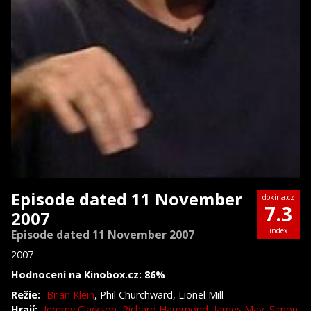
Episode dated 11 November
dokina.cz
7.3
2007
index
Episode dated 11 November 2007
2007
Hodnocení na Kinobox.cz: 86%
Režie:
Brian Klein
, Phil Churchward, Lionel Mill
Hrají:
Jeremy Clarkson
,
Richard Hammond
,
James May
,
Simon