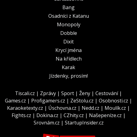
Bang
Osadníci z Katanu
Monopoly
Dobble
Dixit
Krycí jména
Na křídlech
Karak
Jízdenky, prosím!
Tiscali.cz
|
Zprávy
|
Sport
|
Ženy
|
Cestování
|
Games.cz
|
Profigamers.cz
|
ZeStolu.cz
|
Osobnosti.cz
|
Karaoketexty.cz
|
Úschovna.cz
|
Nedd.cz
|
Moulík.cz
|
Fights.cz
|
Dokina.cz
|
CZhity.cz
|
Našepeníze.cz
|
Srovnám.cz
|
StartupInsider.cz