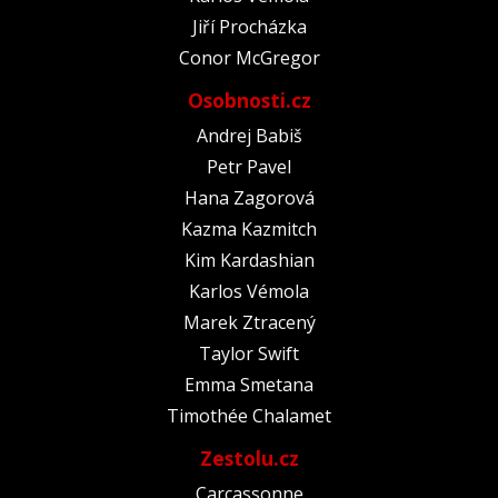
Jiří Procházka
Conor McGregor
Osobnosti.cz
Andrej Babiš
Petr Pavel
Hana Zagorová
Kazma Kazmitch
Kim Kardashian
Karlos Vémola
Marek Ztracený
Taylor Swift
Emma Smetana
Timothée Chalamet
Zestolu.cz
Carcassonne