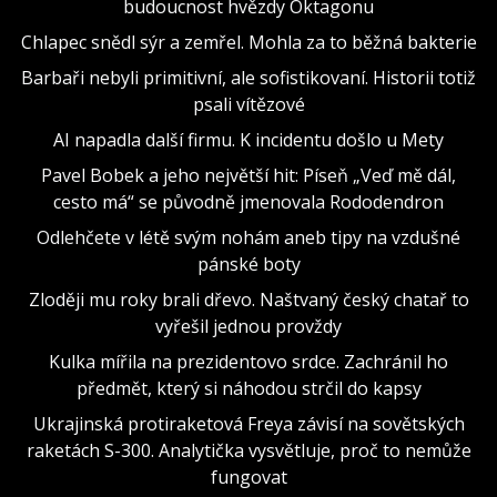
budoucnost hvězdy Oktagonu
Chlapec snědl sýr a zemřel. Mohla za to běžná bakterie
Barbaři nebyli primitivní, ale sofistikovaní. Historii totiž
psali vítězové
AI napadla další firmu. K incidentu došlo u Mety
Pavel Bobek a jeho největší hit: Píseň „Veď mě dál,
cesto má“ se původně jmenovala Rododendron
Odlehčete v létě svým nohám aneb tipy na vzdušné
pánské boty
Zloději mu roky brali dřevo. Naštvaný český chatař to
vyřešil jednou provždy
Kulka mířila na prezidentovo srdce. Zachránil ho
předmět, který si náhodou strčil do kapsy
Ukrajinská protiraketová Freya závisí na sovětských
raketách S-300. Analytička vysvětluje, proč to nemůže
fungovat