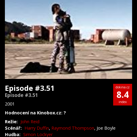
Episode #3.51
dokina.cz
8.4
Episode #3.51
index
2001
Hodnocení na Kinobox.cz: ?
Režie:
John Reid
Scénář:
Harry Duffin
,
Raymond Thompson
, Joe Boyle
Hudba:
Simon Lockyer