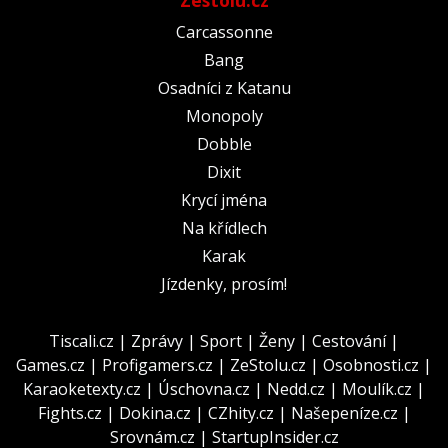
Zestolu.cz
Carcassonne
Bang
Osadníci z Katanu
Monopoly
Dobble
Dixit
Krycí jména
Na křídlech
Karak
Jízdenky, prosím!
Tiscali.cz
|
Zprávy
|
Sport
|
Ženy
|
Cestování
|
Games.cz
|
Profigamers.cz
|
ZeStolu.cz
|
Osobnosti.cz
|
Karaoketexty.cz
|
Úschovna.cz
|
Nedd.cz
|
Moulík.cz
|
Fights.cz
|
Dokina.cz
|
CZhity.cz
|
Našepeníze.cz
|
Srovnám.cz
|
StartupInsider.cz