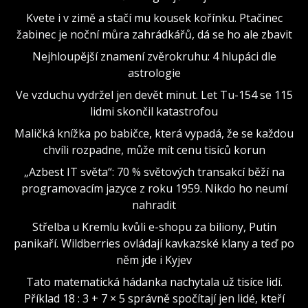
Kvete i v zimě a stačí mu kousek kořínku. Ptačinec
žabinec je noční můra zahrádkářů, dá se ho ale zbavit
Nejhloupější znamení zvěrokruhu: 4 hlupáci dle
astrologie
Ve vzduchu vydržel jen devět minut. Let Tu-154 se 115
lidmi skončil katastrofou
Maličká knížka po babičce, která vypadá, že se každou
chvíli rozpadne, může mít cenu tisíců korun
„Azbest IT světa“: 70 % světových transakcí běží na
programovacím jazyce z roku 1959. Nikdo ho neumí
nahradit
Střelba u Kremlu kvůli e-shopu za biliony, Putin
panikaří. Wildberries ovládají kavkazské klany a teď po
něm jde i Kyjev
Tato matematická hádanka nachytala už tisíce lidí.
Příklad 18 : 3 + 7 × 5 správně spočítají jen lidé, kteří