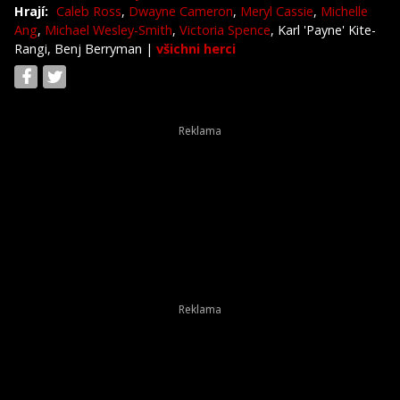
Hrají:
Caleb Ross
,
Dwayne Cameron
,
Meryl Cassie
,
Michelle
Ang
,
Michael Wesley-Smith
,
Victoria Spence
, Karl 'Payne' Kite-
Rangi, Benj Berryman
|
všichni herci