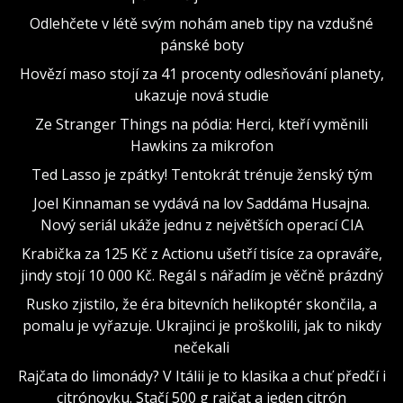
Odlehčete v létě svým nohám aneb tipy na vzdušné
pánské boty
Hovězí maso stojí za 41 procenty odlesňování planety,
ukazuje nová studie
Ze Stranger Things na pódia: Herci, kteří vyměnili
Hawkins za mikrofon
Ted Lasso je zpátky! Tentokrát trénuje ženský tým
Joel Kinnaman se vydává na lov Saddáma Husajna.
Nový seriál ukáže jednu z největších operací CIA
Krabička za 125 Kč z Actionu ušetří tisíce za opraváře,
jindy stojí 10 000 Kč. Regál s nářadím je věčně prázdný
Rusko zjistilo, že éra bitevních helikoptér skončila, a
pomalu je vyřazuje. Ukrajinci je proškolili, jak to nikdy
nečekali
Rajčata do limonády? V Itálii je to klasika a chuť předčí i
citrónovku. Stačí 500 g rajčat a jeden citrón