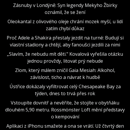
Zásnuby v Londýně: Syn legendy Mekyho Žbirky
oznámil, že se žení
Oleokantal z olivového oleje chrání mozek myší, u lidí
zatím chybí důkaz
Proč Adele a Shakira přestaly jezdit na turné: Budují si
vlastní stadiony a chtějí, aby fanoušci jezdili za nimi
„Slavím, že nebudu mít děti." Kovalová vyřešila otázku
jednou provždy, litovat prý nebude
Zlom, který málem zničil Gaia Mesiah: Alkohol,
závislost, ticho a návrat k hudbě
Ústřice dokázaly vyfiltrovat celý Chesapeake Bay za
týden, dnes to trvá přes rok
Vstoupíte dovnitř a nevěříte, že stojíte v obytňáku
dlouhém 5,90 metru. Rossmönster Loft mění představy
o kempování
Aplikaci z iPhonu smažete a ona se vrátí. Už čtvrtý den