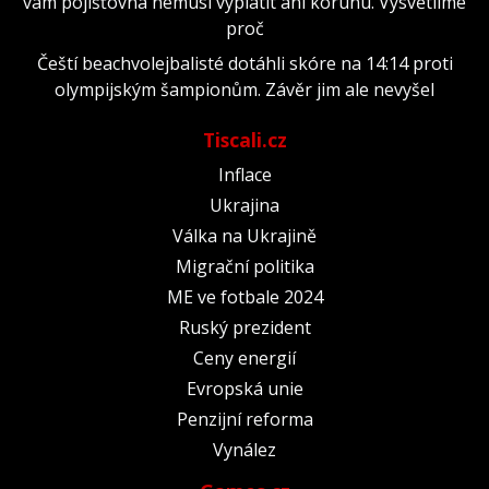
vám pojišťovna nemusí vyplatit ani korunu. Vysvětlíme
proč
Čeští beachvolejbalisté dotáhli skóre na 14:14 proti
olympijským šampionům. Závěr jim ale nevyšel
Tiscali.cz
Inflace
Ukrajina
Válka na Ukrajině
Migrační politika
ME ve fotbale 2024
Ruský prezident
Ceny energií
Evropská unie
Penzijní reforma
Vynález