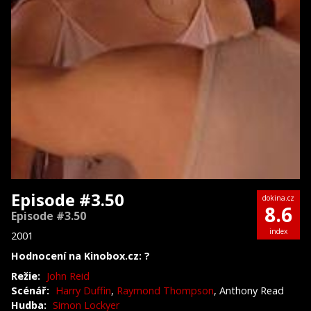
Episode #3.50
dokina.cz
8.6
Episode #3.50
index
2001
Hodnocení na Kinobox.cz: ?
Režie:
John Reid
Scénář:
Harry Duffin
,
Raymond Thompson
, Anthony Read
Hudba:
Simon Lockyer