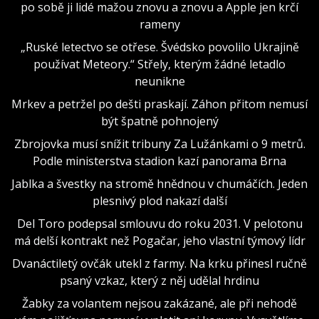
po sobě ji lidé mažou znovu a znovu a Apple jen krčí
rameny
„Ruské letectvo se otřese. Švédsko povolilo Ukrajině
používat Meteory.“ Střely, kterým žádné letadlo
neunikne
Mrkev a petržel po dešti praskají. Záhon přitom nemusí
být špatně pohnojený
Zbrojovka musí snížit tribuny Za Lužánkami o 9 metrů.
Podle ministerstva stadion kazí panorama Brna
Jablka a švestky na stromě hnědnou v chumáčích. Jeden
plesnivý plod nakazí další
Del Toro podepsal smlouvu do roku 2031. V pelotonu
má delší kontrakt než Pogačar, jeho vlastní týmový lídr
Dvanáctiletý ovčák utekl z farmy. Na krku přinesl ručně
psaný vzkaz, který z něj udělal hrdinu
Žabky za volantem nejsou zakázané, ale při nehodě