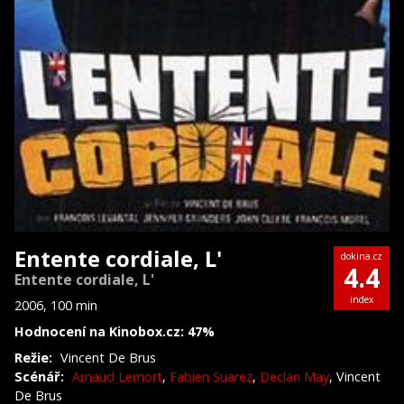
Entente cordiale, L'
dokina.cz
4.4
Entente cordiale, L'
index
2006, 100 min
Hodnocení na Kinobox.cz: 47%
Režie:
Vincent De Brus
Scénář:
Arnaud Lemort
,
Fabien Suarez
,
Declan May
, Vincent
De Brus