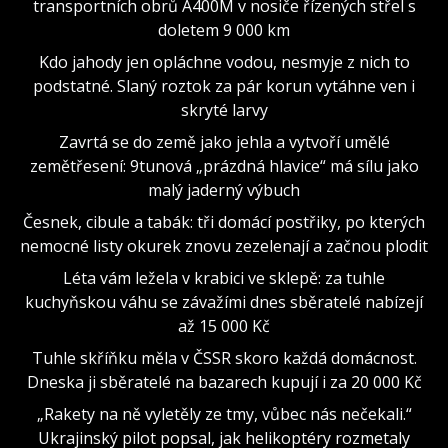
transportních obrů A400M v nosiče řízených střel s
doletem 9 000 km
Kdo jahody jen opláchne vodou, nesmyje z nich to
podstatné. Slaný roztok za pár korun vytáhne ven i
skryté larvy
Zavrtá se do země jako jehla a vytvoří umělé
zemětřesení: 9tunová „prázdná hlavice“ má sílu jako
malý jaderný výbuch
Česnek, cibule a tabák: tři domácí postřiky, po kterých
nemocné listy okurek znovu zezelenají a začnou plodit
Léta vám ležela v krabici ve sklepě: za tuhle
kuchyňskou váhu se závažími dnes sběratelé nabízejí
až 15 000 Kč
Tuhle skříňku měla v ČSSR skoro každá domácnost.
Dneska ji sběratelé na bazarech kupují i za 20 000 Kč
„Rakety na ně vyletěly ze tmy, vůbec nás nečekali.“
Ukrajinský pilot popsal, jak helikoptéry rozmetaly