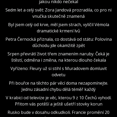
jakou nikdo nečekal
Sedm let a celý svět: Zora Jandová prozradila, co pro ni
vnučka skutečně znamená
Byl jsem celý od krve, měl jsem strach, vylíčil Vémola
dramatické krmení lvů
Petra Černocká přiznala, co dostává od státu: Polovina
důchodu jde okamžitě zpět
Srpen převrátí život třem znamením naruby. Čeká je
štěstí, odměna i změna, na kterou dlouho čekala
Vyřízeno: Fleury už si stihl s Muradovem domluvit
odvetu
Při bouřce na těchto pár věcí doma nezapomínejte.
Jednu zásadní chybu dělá téměř každý
V krabici od televize je věc, kterou 9 z 10 Čechů vyhodí.
Přitom vás potěší a ještě ušetří stovky korun
Rusko bude v dosahu odkudkoli. Francie promění 20