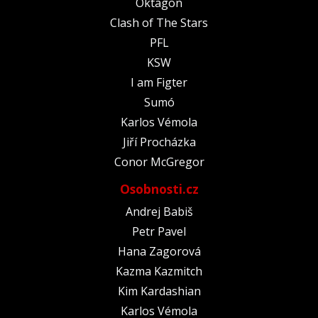
Oktagon
Clash of The Stars
PFL
KSW
I am Figter
Sumó
Karlos Vémola
Jiří Procházka
Conor McGregor
Osobnosti.cz
Andrej Babiš
Petr Pavel
Hana Zagorová
Kazma Kazmitch
Kim Kardashian
Karlos Vémola