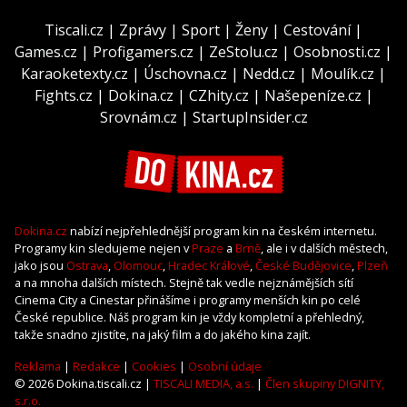
Tiscali.cz
|
Zprávy
|
Sport
|
Ženy
|
Cestování
|
Games.cz
|
Profigamers.cz
|
ZeStolu.cz
|
Osobnosti.cz
|
Karaoketexty.cz
|
Úschovna.cz
|
Nedd.cz
|
Moulík.cz
|
Fights.cz
|
Dokina.cz
|
CZhity.cz
|
Našepeníze.cz
|
Srovnám.cz
|
StartupInsider.cz
Dokina.cz
nabízí nejpřehlednější program kin na českém internetu.
Programy kin sledujeme nejen v
Praze
a
Brně
, ale i v dalších městech,
jako jsou
Ostrava
,
Olomouc
,
Hradec Králové
,
České Budějovice
,
Plzeň
a na mnoha dalších místech. Stejně tak vedle nejznámějších sítí
Cinema City a Cinestar přinášíme i programy menších kin po celé
České republice. Náš program kin je vždy kompletní a přehledný,
takže snadno zjistíte, na jaký film a do jakého kina zajít.
Reklama
|
Redakce
|
Cookies
|
Osobní údaje
© 2026 Dokina.tiscali.cz |
TISCALI MEDIA, a.s.
|
Člen skupiny DIGNITY,
s.r.o.