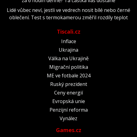
za 6 hodin denně? Ta částka vás dostane
Lidé vůbec neví, jestli ve vedrech nosit bílé nebo černé
oblečení. Test s termokamerou změřil rozdíly teplot
Tiscali.cz
Inflace
Ukrajina
Válka na Ukrajině
Migrační politika
ME ve fotbale 2024
Ruský prezident
Ceny energií
Evropská unie
Penzijní reforma
Vynález
Games.cz