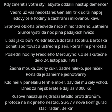
Kdy změnit životní styl, abyste oddálili nástup demence?
Vedro už vás nedostane: Geniální trik udrží nápoj
ledový celé hodiny a zachrání i milovanou kávu
Srpnová obloha předvede něco mimořádného. Zatmění
Slunce vystřídá noc plná padajících hvězd
Líbáš jako bůh: Poledňáková dostala stopku, Bartoška
odmítl sportovat a ústřední píseň, která film přerostla
Poslední hodiny Freddieho Mercuryho: Co se skutečně
dělo 24. listopadu 1991
Žádná mouka, žádný cukr, žádné mléko, jídelníček
Ronalda je záměrně jednotvárný
Kdo měl v paneláku tenhle mixér, záviděl mu celý vchod.
Dnes za něj sběratelé dají až 8 000 Kč
Rusové nasazují nejdražší letadlo proti dronům,
protože na nic jiného nestačí. Su-57 v nové konfiguraci
stačí radar „Bělka“