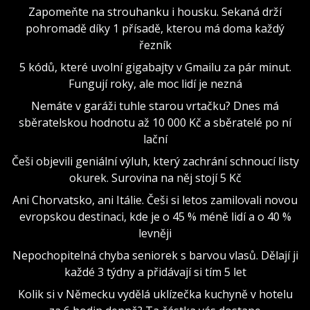
Zapomeňte na strouhanku i housku. Sekaná drží
pohromadě díky 1 přísadě, kterou má doma každý
řezník
5 kódů, které uvolní gigabajty v Gmailu za pár minut.
Fungují roky, ale moc lidí je nezná
Nemáte v garáži tuhle starou vrtačku? Dnes má
sběratelskou hodnotu až 10 000 Kč a sběratelé po ní
lační
Češi objevili geniální výluh, který zachrání schnoucí listy
okurek. Surovina na něj stojí 5 Kč
Ani Chorvatsko, ani Itálie. Češi si letos zamilovali novou
evropskou destinaci, kde je o 45 % méně lidí a o 40 %
levněji
Nepochopitelná chyba seniorek s barvou vlasů. Dělají ji
každé 3 týdny a přidávají si tím 5 let
Kolik si v Německu vydělá uklízečka kuchyně v hotelu