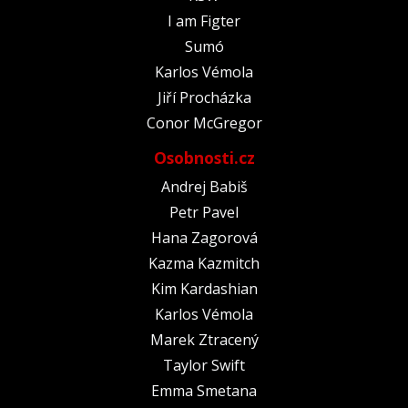
I am Figter
Sumó
Karlos Vémola
Jiří Procházka
Conor McGregor
Osobnosti.cz
Andrej Babiš
Petr Pavel
Hana Zagorová
Kazma Kazmitch
Kim Kardashian
Karlos Vémola
Marek Ztracený
Taylor Swift
Emma Smetana