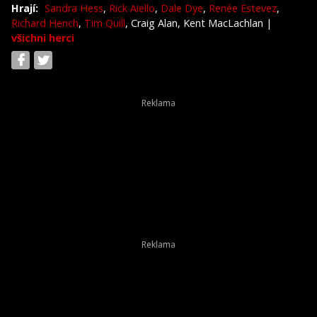
Hrají:
Sandra Hess
,
Rick Aiello
,
Dale Dye
,
Renée Estevez
,
Richard Hench
,
Tim Quill
, Craig Alan, Kent MacLachlan
|
všichni herci