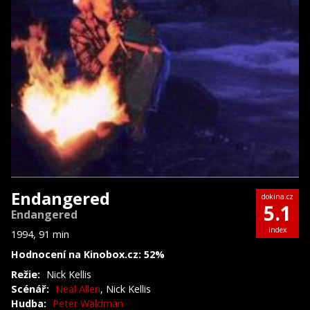
Endangered
dokina.cz
5.1
Endangered
index
1994, 91 min
Hodnocení na Kinobox.cz: 52%
Režie:
Nick Kellis
Scénář:
Neal Allen
, Nick Kellis
Hudba:
Peter Waldman