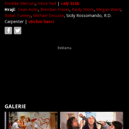
Freddie Mercury
,
Vince Neil
|
celý štáb
Hrají:
Sean Astin
,
Brendan Fraser
,
Pauly Shore
,
Megan Ward
,
Robin Tunney
,
Michael DeLuise
, Sicily Rossomando, R.D.
Carpenter
|
všichni herci
GALERIE