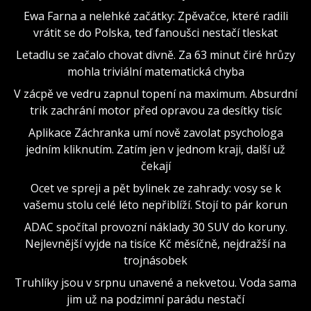
Ewa Farna a nelehké začátky: Zpěvačce, které radili
vrátit se do Polska, teď fanoušci nestačí tleskat
Letadlu se začalo chovat divně. Za 63 minut čiré hrůzy
mohla triviální matematická chyba
V zácpě ve vedru zapnul topení na maximum. Absurdní
trik zachrání motor před opravou za desítky tisíc
Aplikace Záchranka umí nově zavolat psychologa
jedním kliknutím. Zatím jen v jednom kraji, další už
čekají
Ocet ve spreji a pět bylinek ze zahrady: vosy se k
vašemu stolu celé léto nepřiblíží. Stojí to pár korun
ADAC spočítal provozní náklady 30 SUV do koruny.
Nejlevnější vyjde na tisíce Kč měsíčně, nejdražší na
trojnásobek
Truhlíky jsou v srpnu unavené a nekvetou. Voda sama
jim už na podzimní parádu nestačí