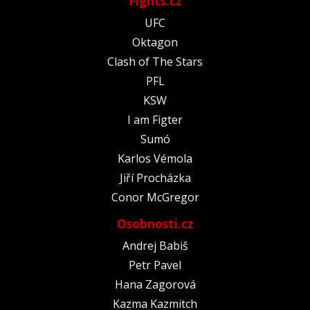
Fights.cz
UFC
Oktagon
Clash of The Stars
PFL
KSW
I am Figter
Sumó
Karlos Vémola
Jiří Procházka
Conor McGregor
Osobnosti.cz
Andrej Babiš
Petr Pavel
Hana Zagorová
Kazma Kazmitch