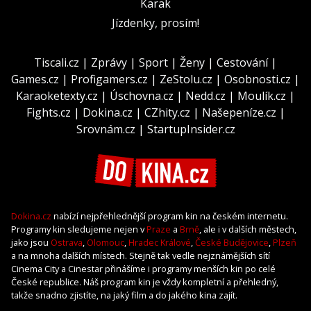
Karak
Jízdenky, prosím!
Tiscali.cz
|
Zprávy
|
Sport
|
Ženy
|
Cestování
|
Games.cz
|
Profigamers.cz
|
ZeStolu.cz
|
Osobnosti.cz
|
Karaoketexty.cz
|
Úschovna.cz
|
Nedd.cz
|
Moulík.cz
|
Fights.cz
|
Dokina.cz
|
CZhity.cz
|
Našepeníze.cz
|
Srovnám.cz
|
StartupInsider.cz
Dokina.cz
nabízí nejpřehlednější program kin na českém internetu.
Programy kin sledujeme nejen v
Praze
a
Brně
, ale i v dalších městech,
jako jsou
Ostrava
,
Olomouc
,
Hradec Králové
,
České Budějovice
,
Plzeň
a na mnoha dalších místech. Stejně tak vedle nejznámějších sítí
Cinema City a Cinestar přinášíme i programy menších kin po celé
České republice. Náš program kin je vždy kompletní a přehledný,
takže snadno zjistíte, na jaký film a do jakého kina zajít.