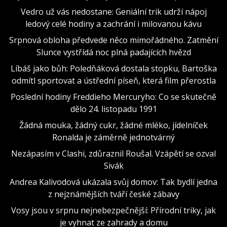
Vedro už vás nedostane: Geniální trik udrží nápoj
ledový celé hodiny a zachrání i milovanou kávu
Srpnová obloha předvede něco mimořádného. Zatmění
Slunce vystřídá noc plná padajících hvězd
Líbáš jako bůh: Poledňáková dostala stopku, Bartoška
odmítl sportovat a ústřední píseň, která film přerostla
Poslední hodiny Freddieho Mercuryho: Co se skutečně
dělo 24. listopadu 1991
Žádná mouka, žádný cukr, žádné mléko, jídelníček
Ronalda je záměrně jednotvárný
Nezápasím v Clashi, zdůraznil Roušal. Vzápětí se ozval
Sivák
Andrea Kalivodová ukázala svůj domov: Tak bydlí jedna
z nejznámějších tváří české zábavy
Vosy jsou v srpnu nejnebezpečnější: Přírodní triky, jak
je vyhnat ze zahrady a domu