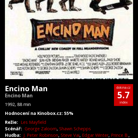
Encino Man
dokina.cz
5.7
Encino Man
index
1992, 88 min
Hodnocení na Kinobox.cz: 55%
Režie:
Les Mayfield
Scénář:
George Zaloom
,
Shawn Schepps
Hudba:
J. Peter Robinson
,
Steve Vai
,
Edgar Winter
,
Prince B.
,