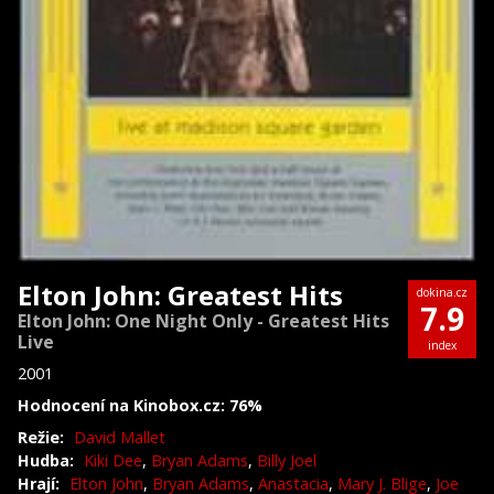
Elton John: Greatest Hits
dokina.cz
7.9
Elton John: One Night Only - Greatest Hits
Live
index
2001
Hodnocení na Kinobox.cz: 76%
Režie:
David Mallet
Hudba:
Kiki Dee
,
Bryan Adams
,
Billy Joel
Hrají:
Elton John
,
Bryan Adams
,
Anastacia
,
Mary J. Blige
,
Joe