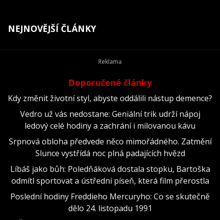
NEJNOVĚJŠÍ ČLÁNKY
Doporučené články
Kdy změnit životní styl, abyste oddálili nástup demence?
Vedro už vás nedostane: Geniální trik udrží nápoj
ledový celé hodiny a zachrání i milovanou kávu
Srpnová obloha předvede něco mimořádného. Zatmění
Slunce vystřídá noc plná padajících hvězd
Líbáš jako bůh: Poledňáková dostala stopku, Bartoška
odmítl sportovat a ústřední píseň, která film přerostla
Poslední hodiny Freddieho Mercuryho: Co se skutečně
dělo 24. listopadu 1991