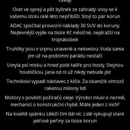
Ocet ve spreji a pět bylinek ze zahrady: vosy se k
vašemu stolu celé léto nepřiblíží. Stojí to pár korun
ADAC spočítal provozní náklady 30 SUV do koruny.
Nejlevnější vyjde na tisíce Kč měsíčně, nejdražší na
trojnásobek
Truhlíky jsou v srpnu unavené a nekvetou. Voda sama
jim už na podzimní parádu nestačí
Umyla psí misku a hned poté talíře pro hosty. Stejnou
houbičkou. Jana od ní už nikdy nebude jíst
Technikovi vypadl nástavec z klíče. Za okamžik ohrozil
raketou miliony lidí
Motory s pověstí požíračů oleje: Výrobci mluví o normě,
mechanici o konstrukční chybě. Máte jeden z nich?
Na kvalitě spánku záleží čím dál víc. Lidé vykupují staré
péřové peřiny za tisíce korun