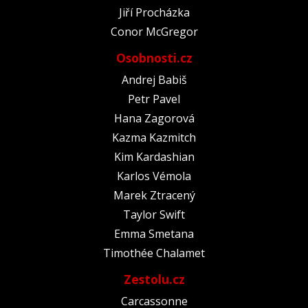
Jiří Procházka
Conor McGregor
Osobnosti.cz
Andrej Babiš
Petr Pavel
Hana Zagorová
Kazma Kazmitch
Kim Kardashian
Karlos Vémola
Marek Ztracený
Taylor Swift
Emma Smetana
Timothée Chalamet
Zestolu.cz
Carcassonne