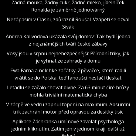
Žádná mouka, žádný cukr, žádné mléko, jídelníček
Ronalda je záměrně jednotvárný
Nezápasím v Clashi, zdůraznil Roušal. Vzápětí se ozval
Sivák
Andrea Kalivodová ukázala svůj domov: Tak bydlí jedna
z nejznámějších tváří české zábavy
Vosy jsou v srpnu nejnebezpečnější: Přírodní triky, jak
je vyhnat ze zahrady a domu
Ewa Farna a nelehké začátky: Zpěvačce, které radili
vrátit se do Polska, teď fanoušci nestačí tleskat
Letadlu se začalo chovat divně. Za 63 minut čiré hrůzy
mohla triviální matematická chyba
V zácpě ve vedru zapnul topení na maximum. Absurdní
trik zachrání motor před opravou za desítky tisíc
Aplikace Záchranka umí nově zavolat psychologa
jedním kliknutím. Zatím jen v jednom kraji, další už
čekají