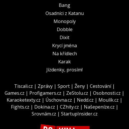
Bang
Osadníci z Katanu
Monopoly
Dobble
Dixit
Krycí jména
Na křídlech
Karak
Jízdenky, prosím!
Tiscali.cz
|
Zprávy
|
Sport
|
Ženy
|
Cestování
|
Games.cz
|
Profigamers.cz
|
ZeStolu.cz
|
Osobnosti.cz
|
Karaoketexty.cz
|
Úschovna.cz
|
Nedd.cz
|
Moulík.cz
|
Fights.cz
|
Dokina.cz
|
CZhity.cz
|
Našepeníze.cz
|
Srovnám.cz
|
StartupInsider.cz