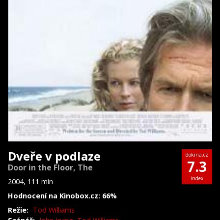
Dveře v podlaze
dokina.cz
7.3
Door in the Floor, The
index
2004, 111 min
Hodnocení na Kinobox.cz: 66%
Režie:
Tod Williams