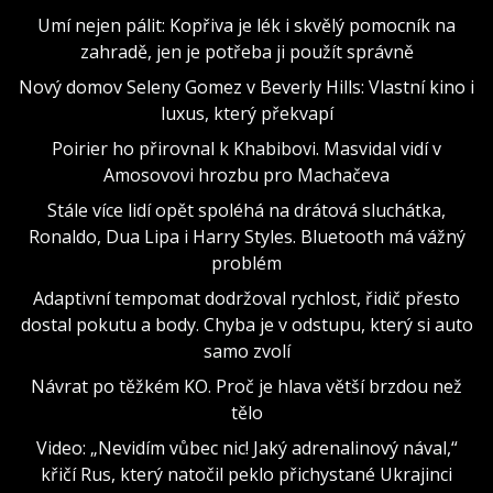
Umí nejen pálit: Kopřiva je lék i skvělý pomocník na
zahradě, jen je potřeba ji použít správně
Nový domov Seleny Gomez v Beverly Hills: Vlastní kino i
luxus, který překvapí
Poirier ho přirovnal k Khabibovi. Masvidal vidí v
Amosovovi hrozbu pro Machačeva
Stále více lidí opět spoléhá na drátová sluchátka,
Ronaldo, Dua Lipa i Harry Styles. Bluetooth má vážný
problém
Adaptivní tempomat dodržoval rychlost, řidič přesto
dostal pokutu a body. Chyba je v odstupu, který si auto
samo zvolí
Návrat po těžkém KO. Proč je hlava větší brzdou než
tělo
Video: „Nevidím vůbec nic! Jaký adrenalinový nával,“
křičí Rus, který natočil peklo přichystané Ukrajinci