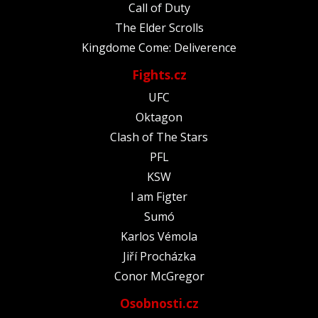
Call of Duty
The Elder Scrolls
Kingdome Come: Deliverence
Fights.cz
UFC
Oktagon
Clash of The Stars
PFL
KSW
I am Figter
Sumó
Karlos Vémola
Jiří Procházka
Conor McGregor
Osobnosti.cz