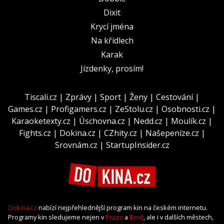
Dixit
Krycí jména
Na křídlech
Karak
Jízdenky, prosím!
Tiscali.cz
|
Zprávy
|
Sport
|
Ženy
|
Cestování
|
Games.cz
|
Profigamers.cz
|
ZeStolu.cz
|
Osobnosti.cz
|
Karaoketexty.cz
|
Úschovna.cz
|
Nedd.cz
|
Moulík.cz
|
Fights.cz
|
Dokina.cz
|
CZhity.cz
|
Našepeníze.cz
|
Srovnám.cz
|
StartupInsider.cz
Dokina.cz
nabízí nejpřehlednější program kin na českém internetu.
Programy kin sledujeme nejen v
Praze
a
Brně
, ale i v dalších městech,