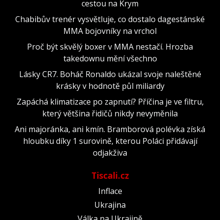
cestou na Krym
Chabibův trenér vysvětluje, co dostalo dagestánské
MMA bojovníky na vrchol
Proč být skvělý boxer v MMA nestačí. Hrozba
takedownu mění všechno
Lásky CR7. Boháč Ronaldo ukázal svoje naleštěné
krásky v hodnotě půl miliardy
Zapáchá klimatizace po zapnutí? Příčina je ve filtru,
který většina řidičů nikdy nevyměnila
Ani majoránka, ani kmín. Bramborová polévka získá
hloubku díky 1 surovině, kterou Poláci přidávají
odjakživa
Tiscali.cz
Inflace
Ukrajina
Válka na Ukrajině