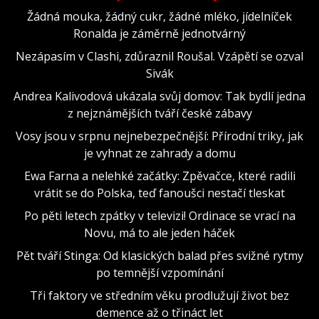
Žádná mouka, žádný cukr, žádné mléko, jídelníček
Ronalda je záměrně jednotvárný
Nezápasím v Clashi, zdůraznil Roušal. Vzápětí se ozval
Sivák
Andrea Kalivodová ukázala svůj domov: Tak bydlí jedna
z nejznámějších tváří české zábavy
Vosy jsou v srpnu nejnebezpečnější: Přírodní triky, jak
je vyhnat ze zahrady a domu
Ewa Farna a nelehké začátky: Zpěvačce, které radili
vrátit se do Polska, teď fanoušci nestačí tleskat
Po pěti letech zpátky v televizi! Ordinace se vrací na
Novu, má to ale jeden háček
Pět tváří Stinga: Od klasických balad přes svižné rytmy
po temnější vzpomínání
Tři faktory ve středním věku prodlužují život bez
demence až o třináct let