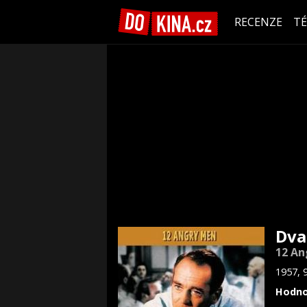
RECENZE
T
Dva
12 An
1957, 
Hodno