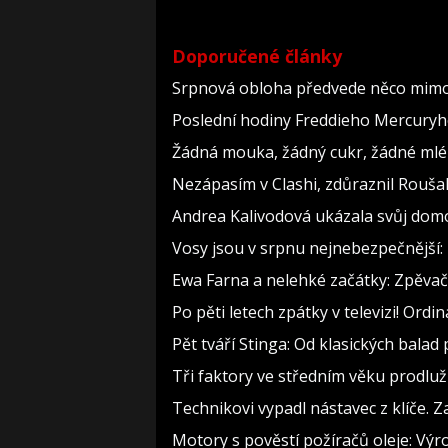
Doporučené články
Srpnová obloha předvede něco mimoř
Poslední hodiny Freddieho Mercuryho
Žádná mouka, žádný cukr, žádné mlék
Nezápasím v Clashi, zdůraznil Roušal.
Andrea Kalivodová ukázala svůj domov
Vosy jsou v srpnu nejnebezpečnější: 
Ewa Farna a nelehké začátky: Zpěvačce
Po pěti letech zpátky v televizi! Ord
Pět tváří Stinga: Od klasických bala
Tři faktory ve středním věku prodlužu
Technikovi vypadl nástavec z klíče. Z
Motory s pověstí požíračů oleje: Výr