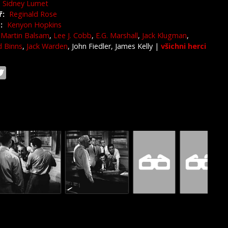
Sidney Lumet
ř:
Reginald Rose
:
Kenyon Hopkins
Martin Balsam
,
Lee J. Cobb
,
E.G. Marshall
,
Jack Klugman
,
 Binns
,
Jack Warden
, John Fiedler, James Kelly
|
všichni herci