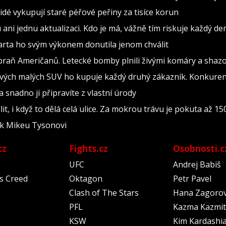
Lidé vykupují staré péřové peřiny za tisíce korun
i jednu aktualizaci. Kdo je má, vážně tím riskuje každý de
Sparta ho svým výkonem donutila jenom chválit
braň Američanů. Letecké bomby plnili živými komáry a shazov
ových malých SUV ho kupuje každý druhý zákazník. Konkurenc
snadno ji připravíte z vlastní úrody
it, i když to dělá celá ulice. Za mokrou trávu je pokuta až 15
 k Mikeu Tysonovi
cz
Fights.cz
Osobnosti.c
UFC
Andrej Babiš
's Creed
Oktagon
Petr Pavel
Clash of The Stars
Hana Zagoro
PFL
Kazma Kazmit
KSW
Kim Kardashi