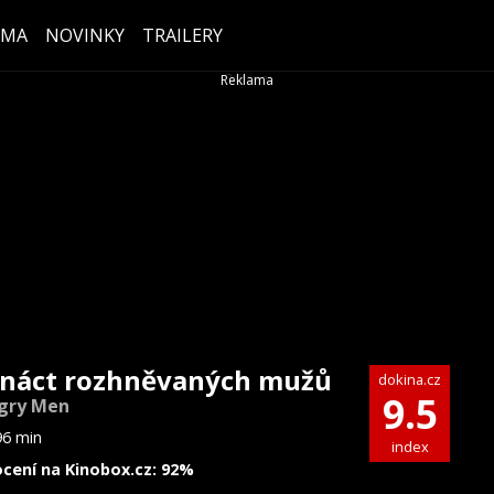
ÉMA
NOVINKY
TRAILERY
náct rozhněvaných mužů
dokina.cz
9.5
gry Men
96 min
index
cení na Kinobox.cz: 92%