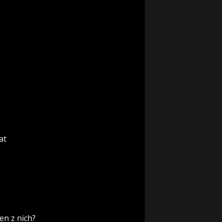
at
en z nich?