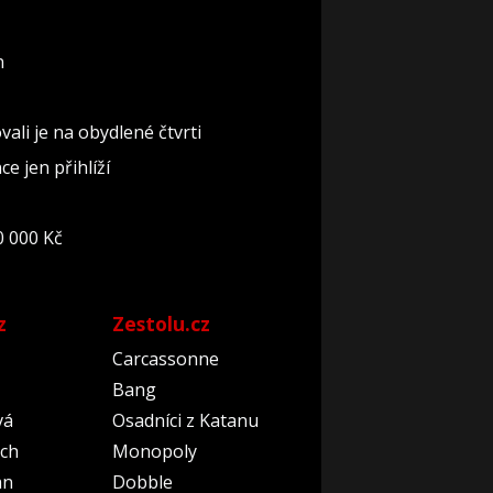
n
ali je na obydlené čtvrti
e jen přihlíží
0 000 Kč
z
Zestolu.cz
Carcassonne
Bang
vá
Osadníci z Katanu
ch
Monopoly
an
Dobble