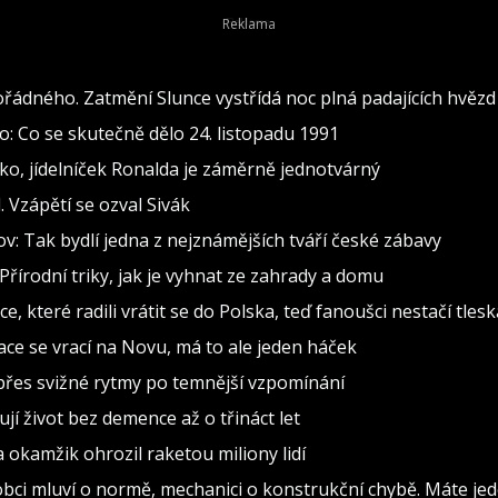
ádného. Zatmění Slunce vystřídá noc plná padajících hvězd
: Co se skutečně dělo 24. listopadu 1991
o, jídelníček Ronalda je záměrně jednotvárný
 Vzápětí se ozval Sivák
: Tak bydlí jedna z nejznámějších tváří české zábavy
Přírodní triky, jak je vyhnat ze zahrady a domu
, které radili vrátit se do Polska, teď fanoušci nestačí tlesk
inace se vrací na Novu, má to ale jeden háček
d přes svižné rytmy po temnější vzpomínání
jí život bez demence až o třináct let
a okamžik ohrozil raketou miliony lidí
obci mluví o normě, mechanici o konstrukční chybě. Máte jed