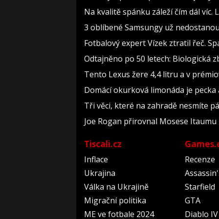
Na kvalitě spánku záleží čím dál víc. 
3 oblíbené Samsungy už nedostanou an
Fotbalový expert Vízek ztratil řeč. 
Odtajněno po 50 letech: Biologická z
Tento Lexus žere 4,4 litru a v prémi
Domácí okurková limonáda je pecka a 
Tři věci, které na zahradě nesmíte pál
Joe Rogan přirovnal Mosese Itaumu
Tiscali.cz
Games.
Inflace
Recenze
Ukrajina
Assassin
Válka na Ukrajině
Starfield
Migrační politika
GTA
ME ve fotbale 2024
Diablo IV