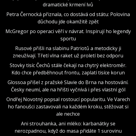
dramatické krmení lvů
Petra Černocká přiznala, co dostává od státu: Polovina
důchodu jde okamžitě zpět
McGregor po operaci věří v návrat. Inspirují ho legendy
sportu
Rusové přišli na slabinu Patriotů a metodicky ji
zneužívají. Třetí vlna raket už proletí bez odporu
Stovky tisíc Čechů stále čekají na chytrý elektroměr.
Kdo chce předběhnout frontu, zaplatí tisíce korun
Glossoa přišel z pražské Slavie do Brna na hostování.
Česky neumí, ale na hřišti vyčnívá i přes vlastní gól
Ondřej Novotný popsal rostoucí popularitu. Ve Varech
ho fanoušci zastavovali na každém kroku, stěžovat si
ale nechce
Ani strouhanka, ani mléko: karbanátky se
nerozpadnou, když do masa přidáte 1 surovinu