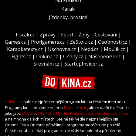
Na křídlech
Karak
Jízdenky, prosím!
Tiscali.cz
|
Zprávy
|
Sport
|
Ženy
|
Cestování
|
Games.cz
|
Profigamers.cz
|
ZeStolu.cz
|
Osobnosti.cz
|
Karaoketexty.cz
|
Úschovna.cz
|
Nedd.cz
|
Moulík.cz
|
Fights.cz
|
Dokina.cz
|
CZhity.cz
|
Našepeníze.cz
|
Srovnám.cz
|
StartupInsider.cz
Dokina.cz
nabízí nejpřehlednější program kin na českém internetu.
Programy kin sledujeme nejen v
Praze
a
Brně
, ale i v dalších městech,
jako jsou
Ostrava
,
Olomouc
,
Hradec Králové
,
České Budějovice
,
Plzeň
a na mnoha dalších místech. Stejně tak vedle nejznámějších sítí
Cinema City a Cinestar přinášíme i programy menších kin po celé
České republice. Náš program kin je vždy kompletní a přehledný,