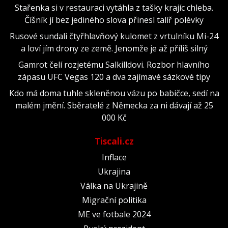
Stařenka si v restauraci vytáhla z tašky krajíc chleba.
Číšník jí bez jediného slova přinesl talíř polévky
Rusové sundali čtyřhlavňový kulomet z vrtulníku Mi-24
a loví jím drony ze země. Jenomže je až příliš silný
Gamrot čelí rozjetému Salkilldovi. Rozbor hlavního
zápasu UFC Vegas 120 a dva zajímavé sázkové tipy
Kdo má doma tuhle skleněnou vázu po babičce, sedí na
malém jmění. Sběratelé z Německa za ni dávají až 25
000 Kč
Tiscali.cz
Inflace
Ukrajina
Válka na Ukrajině
Migrační politika
ME ve fotbale 2024