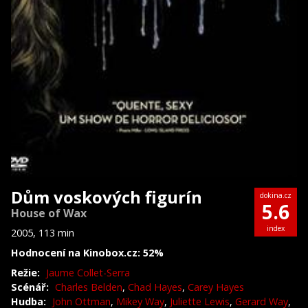
Dům voskových figurín
dokina.cz
5.6
House of Wax
index
2005, 113 min
Hodnocení na Kinobox.cz: 52%
Režie:
Jaume Collet-Serra
Scénář:
Charles Belden
,
Chad Hayes
,
Carey Hayes
Hudba:
John Ottman
,
Mikey Way
,
Juliette Lewis
,
Gerard Way
,