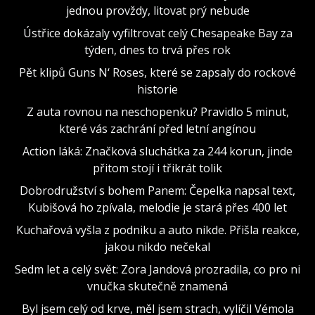
jednou provždy, litovat prý nebude
Ústřice dokázaly vyfiltrovat celý Chesapeake Bay za
týden, dnes to trvá přes rok
Pět klipů Guns N‘ Roses, které se zapsaly do rockové
historie
Z auta rovnou na neschopenku? Pravidlo 5 minut,
které vás zachrání před letní angínou
Action láká: Značková sluchátka za 244 korun, jinde
přitom stojí i třikrát tolik
Dobrodružství s bohem Panem: Čepelka napsal text,
Kubišová ho zpívala, melodie je stará přes 400 let
Kuchařová vyšla z podniku a auto nikde. Přišla reakce,
jakou nikdo nečekal
Sedm let a celý svět: Zora Jandová prozradila, co pro ni
vnučka skutečně znamená
Byl jsem celý od krve, měl jsem strach, vylíčil Vémola