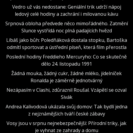
Vedro už vás nedostane: Geniální trik udrží nápoj
ledový celé hodiny a zachrání i milovanou kávu
Srpnová obloha předvede něco mimořádného. Zatmění
Slunce vystřídá noc plná padajících hvězd
Líbáš jako bůh: Poledňáková dostala stopku, Bartoška
odmítl sportovat a ústřední píseň, která film přerostla
Poslední hodiny Freddieho Mercuryho: Co se skutečně
dělo 24. listopadu 1991
Žádná mouka, žádný cukr, žádné mléko, jídelníček
Ronalda je záměrně jednotvárný
Nezápasím v Clashi, zdůraznil Roušal. Vzápětí se ozval
Sivák
Andrea Kalivodová ukázala svůj domov: Tak bydlí jedna
z nejznámějších tváří české zábavy
Vosy jsou v srpnu nejnebezpečnější: Přírodní triky, jak
je vyhnat ze zahrady a domu