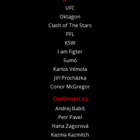
UFC
Oktagon
Clash of The Stars
PFL
KSW
I am Figter
Sumó
Karlos Vémola
Jiří Procházka
Conor McGregor
Osobnosti.cz
Andrej Babiš
Petr Pavel
Hana Zagorová
Kazma Kazmitch