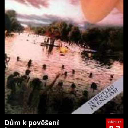
Dům k pověšení
dokina.cz