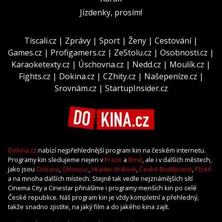
Jízdenky, prosím!
Tiscali.cz
|
Zprávy
|
Sport
|
Ženy
|
Cestování
|
Games.cz
|
Profigamers.cz
|
ZeStolu.cz
|
Osobnosti.cz
|
Karaoketexty.cz
|
Úschovna.cz
|
Nedd.cz
|
Moulík.cz
|
Fights.cz
|
Dokina.cz
|
CZhity.cz
|
Našepeníze.cz
|
Srovnám.cz
|
StartupInsider.cz
Dokina.cz
nabízí nejpřehlednější program kin na českém internetu.
Programy kin sledujeme nejen v
Praze
a
Brně
, ale i v dalších městech,
jako jsou
Ostrava
,
Olomouc
,
Hradec Králové
,
České Budějovice
,
Plzeň
a na mnoha dalších místech. Stejně tak vedle nejznámějších sítí
Cinema City a Cinestar přinášíme i programy menších kin po celé
České republice. Náš program kin je vždy kompletní a přehledný,
takže snadno zjistíte, na jaký film a do jakého kina zajít.