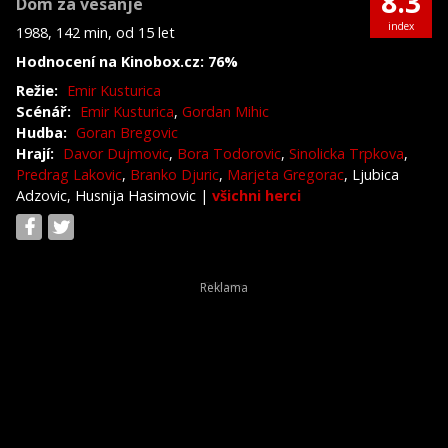
8.3
Dom za vesanje
index
1988, 142 min, od 15 let
Hodnocení na Kinobox.cz: 76%
Režie:
Emir Kusturica
Scénář:
Emir Kusturica
,
Gordan Mihic
Hudba:
Goran Bregovic
Hrají:
Davor Dujmovic
,
Bora Todorovic
,
Sinolicka Trpkova
,
Predrag Lakovic
,
Branko Djuric
,
Marjeta Gregorac
, Ljubica
Adzovic, Husnija Hasimovic
|
všichni herci