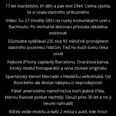
17 let manželství, tři děti a pak test DNA: Celina zjistila,
že si vzala vlastního příbuzného
Video: Su-27 shodily GBU na ruský komunikační uzel v
Bachmutu. Po mohutné detonaci přestala základna
existovat
Důchodce vydělával 225 tisíc Kč měsíčně pronájmem
vlastního pozemku řidičům. Teď ho kvůli tomu čeká
soud
Fejkové iPhony zaplavily Barcelonu. Oranžová barva,
široký modul fotoaparátů a cena zlomek originálu
Sparťanský klenot Mercado v hledáčku velkoklubů. Od
Rosického ale dostal nálepku o neprodejnosti
Páteř amerického námořnictva tvoří jediná třída,
kterou Rusové potkat nechtějí. Slouží přes 30 let a nic ji
neumí nahradit
Klíček vedle mobilu a další 2 místa v autě, kde hrozí