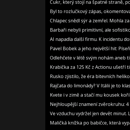
Cukr, který stojí na špatné straně, 
Byl to rozlučkový zápas, okomento
Chlapec snědl sýr a zemřel. Mohla za
Barbaři nebyli primitivní, ale sofistiko
AI napadla další firmu. K incidentu d
Pavel Bobek a jeho největší hit: Pí
Odlehčete v létě svým nohám aneb t
Krabička za 125 Kč z Actionu ušetří t
Rusko zjistilo, že éra bitevních heliko
Rajčata do limonády? V Itálii je to kla
Kvete i v zimě a stačí mu kousek koř
Nejhloupější znamení zvěrokruhu: 4 h
Ve vzduchu vydržel jen devět minut. 
Maličká knížka po babičce, která vyp