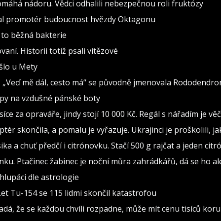
pomáhá nádoru. Vědci odhalili nebezpečnou roli fruktózy
val promotér budoucnost hvězdy Oktagonu
 to běžná bakterie
vaní. Historii totiž psali vítězové
ošlo u Mety
seň „Veď mě dál, cesto má“ se původně jmenovala Rododendro
ipy na vzdušné pánské boty
isíce za opraváře, jindy stojí 10 000 Kč. Regál s nářadím je v
ptér skončila, a pomalu je vyřazuje. Ukrajinci je proškolili, j
sika a chuť předčí i citrónovku. Stačí 500 g rajčat a jeden citr
ínku. Ptačinec žabinec je noční můra zahrádkářů, dá se ho al
lupáci dle astrologie
Let Tu-154 se 115 lidmi skončil katastrofou
adá, že se každou chvíli rozpadne, může mít cenu tisíců kor