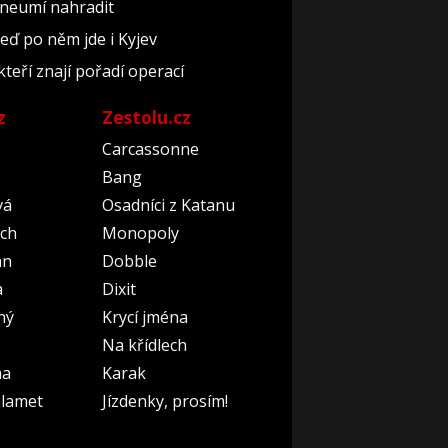
 neumí nahradit
teď po něm jde i Kyjev
kteří znají pořadí operací
z
Zestolu.cz
Carcassonne
Bang
vá
Osadníci z Katanu
ch
Monopoly
an
Dobble
a
Dixit
ný
Krycí jména
Na křídlech
na
Karak
lamet
Jízdenky, prosím!