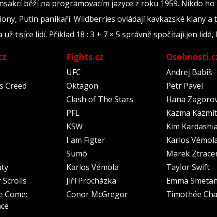
ransakcí běží na programovacím jazyce z roku 1959. Nikdo ho
iony, Putin panikaří. Wildberries ovládají kavkazské klany a 
tisíce lidí. Příklad 18 : 3 + 7 × 5 správně spočítají jen lidé, 
cz
Fights.cz
Osobnosti.c
UFC
Andrej Babiš
's Creed
Oktagon
Petr Pavel
Clash of The Stars
Hana Zagoro
PFL
Kazma Kazmit
KSW
Kim Kardashi
I am Figter
Karlos Vémol
Sumó
Marek Ztrace
uty
Karlos Vémola
Taylor Swift
 Scrolls
Jiří Procházka
Emma Smeta
e Come:
Conor McGregor
Timothée Cha
nce