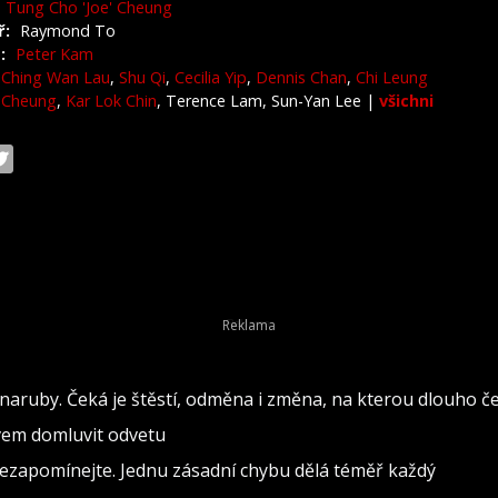
Tung Cho 'Joe' Cheung
ř:
Raymond To
:
Peter Kam
Ching Wan Lau
,
Shu Qi
,
Cecilia Yip
,
Dennis Chan
,
Chi Leung
' Cheung
,
Kar Lok Chin
, Terence Lam, Sun-Yan Lee
|
všichni
naruby. Čeká je štěstí, odměna i změna, na kterou dlouho č
ovem domluvit odvetu
nezapomínejte. Jednu zásadní chybu dělá téměř každý