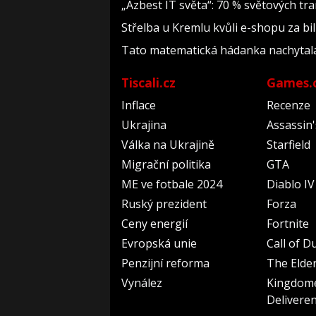
„Azbest IT světa“: 70 % světových t
Střelba u Kremlu kvůli e-shopu za bil
Tato matematická hádanka nachytala už 
Tiscali.cz
Games.
Inflace
Recenze
Ukrajina
Assassin
Válka na Ukrajině
Starfield
Migrační politika
GTA
ME ve fotbale 2024
Diablo IV
Ruský prezident
Forza
Ceny energií
Fortnite
Evropská unie
Call of D
Penzijní reforma
The Elder
Vynález
Kingdom
Delivere