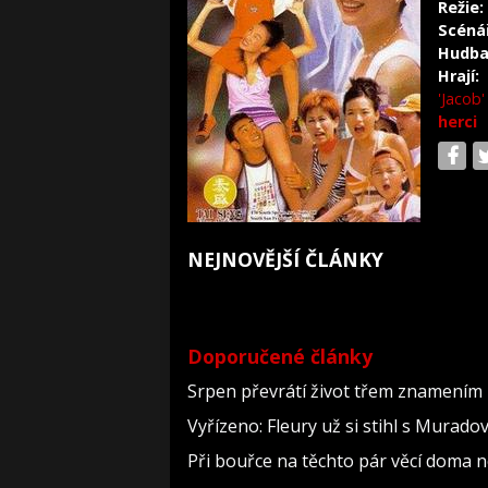
Režie:
Scéná
Hudba
Hrají:
'Jacob
herci
NEJNOVĚJŠÍ ČLÁNKY
Doporučené články
Srpen převrátí život třem znamením 
Vyřízeno: Fleury už si stihl s Murad
Při bouřce na těchto pár věcí doma 