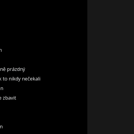
n
ěčně prázdný
ak to nikdy nečekali
ón
e zbavit
un