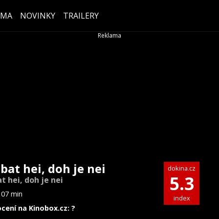
ÉMA
NOVINKY
TRAILERY
bat hei, doh je nei
dokina.cz
5.3
t hei, doh je nei
107 min
index
cení na Kinobox.cz: ?