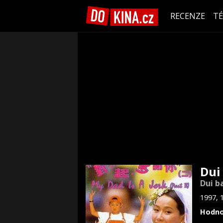
RECENZE
T
Dui 
Dui ba
1997, 
Hodno