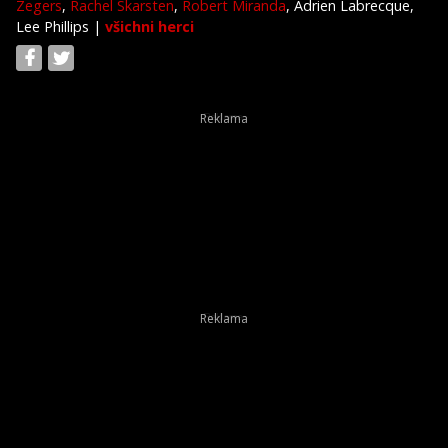
Zegers
,
Rachel Skarsten
,
Robert Miranda
, Adrien Labrecque,
Lee Phillips
|
všichni herci