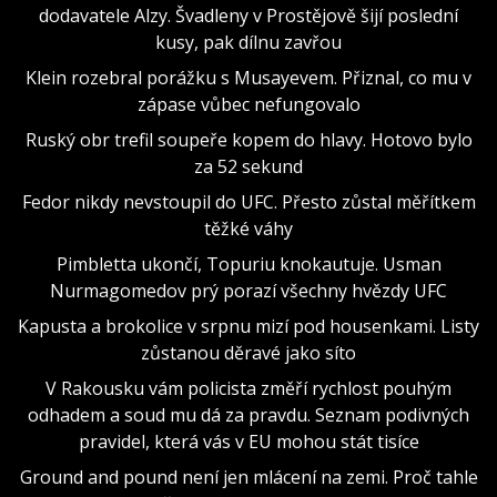
dodavatele Alzy. Švadleny v Prostějově šijí poslední
kusy, pak dílnu zavřou
Klein rozebral porážku s Musayevem. Přiznal, co mu v
zápase vůbec nefungovalo
Ruský obr trefil soupeře kopem do hlavy. Hotovo bylo
za 52 sekund
Fedor nikdy nevstoupil do UFC. Přesto zůstal měřítkem
těžké váhy
Pimbletta ukončí, Topuriu knokautuje. Usman
Nurmagomedov prý porazí všechny hvězdy UFC
Kapusta a brokolice v srpnu mizí pod housenkami. Listy
zůstanou děravé jako síto
V Rakousku vám policista změří rychlost pouhým
odhadem a soud mu dá za pravdu. Seznam podivných
pravidel, která vás v EU mohou stát tisíce
Ground and pound není jen mlácení na zemi. Proč tahle