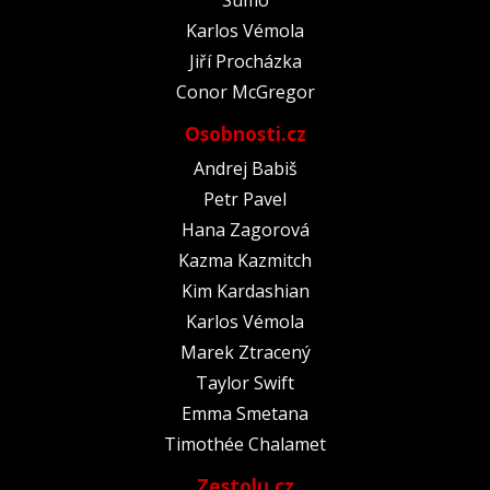
Karlos Vémola
Jiří Procházka
Conor McGregor
Osobnosti.cz
Andrej Babiš
Petr Pavel
Hana Zagorová
Kazma Kazmitch
Kim Kardashian
Karlos Vémola
Marek Ztracený
Taylor Swift
Emma Smetana
Timothée Chalamet
Zestolu.cz