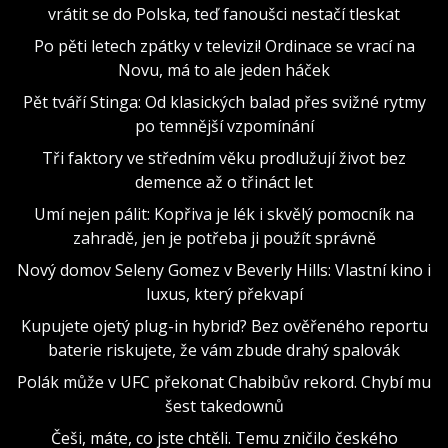
vrátit se do Polska, teď fanoušci nestačí tleskat
Po pěti letech zpátky v televizi! Ordinace se vrací na
Novu, má to ale jeden háček
Pět tváří Stinga: Od klasických balad přes svižné rytmy
po temnější vzpomínání
Tři faktory ve středním věku prodlužují život bez
demence až o třináct let
Umí nejen pálit: Kopřiva je lék i skvělý pomocník na
zahradě, jen je potřeba ji použít správně
Nový domov Seleny Gomez v Beverly Hills: Vlastní kino i
luxus, který překvapí
Kupujete ojetý plug-in hybrid? Bez ověřeného reportu
baterie riskujete, že vám zbude drahý spalovák
Polák může v UFC překonat Chabibův rekord. Chybí mu
šest takedownů
Češi, máte, co jste chtěli. Temu zničilo českého