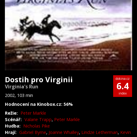
Dostih pro Virginii
dokina.cz
6.4
Virginia's Run
index
2002, 103 min
Hodnocení na Kinobox.cz: 56%
Režie:
Peter Markle
Scénář:
Valarie Trapp
,
Peter Markle
Hudba:
Nicholas Pike
Hrají:
Gabriel Byrne
,
Joanne Whalley
,
Lindze Letherman
,
Kevin