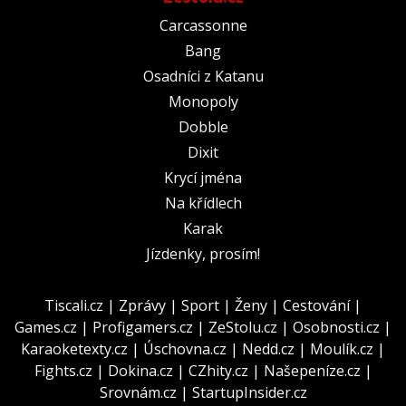
Carcassonne
Bang
Osadníci z Katanu
Monopoly
Dobble
Dixit
Krycí jména
Na křídlech
Karak
Jízdenky, prosím!
Tiscali.cz
|
Zprávy
|
Sport
|
Ženy
|
Cestování
|
Games.cz
|
Profigamers.cz
|
ZeStolu.cz
|
Osobnosti.cz
|
Karaoketexty.cz
|
Úschovna.cz
|
Nedd.cz
|
Moulík.cz
|
Fights.cz
|
Dokina.cz
|
CZhity.cz
|
Našepeníze.cz
|
Srovnám.cz
|
StartupInsider.cz