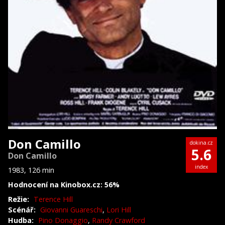
Don Camillo
dokina.cz
5.6
Don Camillo
index
1983, 126 min
Hodnocení na Kinobox.cz: 56%
Režie:
Terence Hill
Scénář:
Giovanni Guareschi
,
Lori Hill
Hudba:
Pino Donaggio
,
Randy Crawford