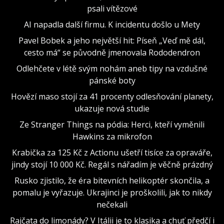
psali vítězové
AI napadla další firmu. K incidentu došlo u Mety
Pavel Bobek a jeho největší hit: Píseň „Veď mě dál,
cesto má“ se původně jmenovala Rododendron
Odlehčete v létě svým nohám aneb tipy na vzdušné
pánské boty
Hovězí maso stojí za 41 procenty odlesňování planety,
ukazuje nová studie
Ze Stranger Things na pódia: Herci, kteří vyměnili
Hawkins za mikrofon
Krabička za 125 Kč z Actionu ušetří tisíce za opraváře,
jindy stojí 10 000 Kč. Regál s nářadím je věčně prázdný
Rusko zjistilo, že éra bitevních helikoptér skončila, a
pomalu je vyřazuje. Ukrajinci je proškolili, jak to nikdy
nečekali
Rajčata do limonády? V Itálii je to klasika a chuť předčí i