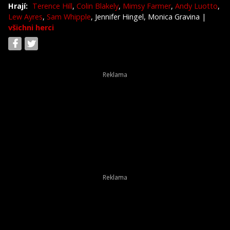
Hrají:
Terence Hill
,
Colin Blakely
,
Mimsy Farmer
,
Andy Luotto
,
Lew Ayres
,
Sam Whipple
, Jennifer Hingel, Monica Gravina
|
všichni herci