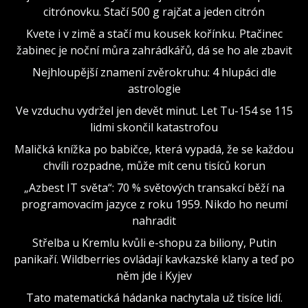
citrónovku. Stačí 500 g rajčat a jeden citrón
Kvete i v zimě a stačí mu kousek kořínku. Ptačinec
žabinec je noční můra zahrádkářů, dá se ho ale zbavit
Nejhloupější znamení zvěrokruhu: 4 hlupáci dle
astrologie
Ve vzduchu vydržel jen devět minut. Let Tu-154 se 115
lidmi skončil katastrofou
Maličká knížka po babičce, která vypadá, že se každou
chvíli rozpadne, může mít cenu tisíců korun
„Azbest IT světa“: 70 % světových transakcí běží na
programovacím jazyce z roku 1959. Nikdo ho neumí
nahradit
Střelba u Kremlu kvůli e-shopu za biliony, Putin
panikaří. Wildberries ovládají kavkazské klany a teď po
něm jde i Kyjev
Tato matematická hádanka nachytala už tisíce lidí.