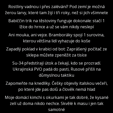
Rostliny vadnou i přes zalévání? Pod zemí je možná
žerou larvy, které tam žijí i tři roky, než si jich všimnete
Babiččin trik na těstoviny funguje dokonale: stačí 1
lžíce do hrnce a už se vám nikdy neslepí
Ani mouka, ani vejce. Bramboráky spojí 1 surovina,
kterou většina lidí vyhazuje do koše
Zapadlý poklad v krabici od bot: Zaprášený počítač ze
sklepa můžete zpeněžit za tisíce
Su-34 předstírají útok a čekají, kdo se prozradí.
Ukrajinská PVO padá do pasti, Rusové přišli na
důmyslnou taktiku
Zapomeňte na knedlíky. Češky objevily italskou večeři,
po které jde pas dolů a člověk nemá hlad
Moje domácí kimchi s okurkami je tak dobré, že kysané
zelí už doma nikdo nechce. Skvělé k masu i jen tak
samotné