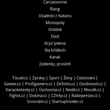
Carcassonne
Bang
Osadníci z Katanu
Monopoly
Dobble
Dixit
Krycí jména
Na křídlech
Karak
Jízdenky, prosím!
Tiscali.cz
|
Zprávy
|
Sport
|
Ženy
|
Cestování
|
Games.cz
|
Profigamers.cz
|
ZeStolu.cz
|
Osobnosti.cz
|
Karaoketexty.cz
|
Úschovna.cz
|
Nedd.cz
|
Moulík.cz
|
Fights.cz
|
Dokina.cz
|
CZhity.cz
|
Našepeníze.cz
|
Srovnám.cz
|
StartupInsider.cz