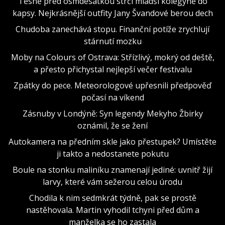
Těsně před osmdesátkou strčí mladší kolegyně do
kapsy. Nejkrásnější outfity Jany Švandové berou dech
Chudoba zanechává stopu. Finanční potíže zrychlují
stárnutí mozku
Moby na Colours of Ostrava: Střízlivý, mokrý od deště,
a přesto přichystal nejlepší večer festivalu
Zpátky do pece. Meteorologové upřesnili předpověď
počasí na víkend
Zásnuby v Londýně: Syn legendy Mekyho Žbirky
oznámil, že se žení
Autokamera na předním skle jako přestupek? Umístěte
ji takto a nedostanete pokutu
Boule na stonku maliníku znamenají jediné: uvnitř žijí
larvy, které vám sežerou celou úrodu
Chodila k nim sedmkrát týdně, pak se prostě
nastěhovala. Martin vyhodil tchyni před dům a
manželka se ho zastala