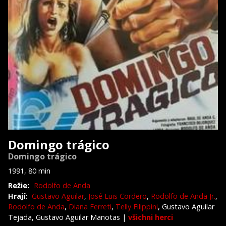
Domingo trágico
Domingo trágico
1991, 80 min
Režie:
Rodolfo de Anda
Hrají:
Gustavo Aguilar
,
José Luis Cordero
,
Rodolfo de Anda Jr.
,
Rodolfo de Anda
,
Diana Ferreti
,
Telly Filippini
, Gustavo Aguilar
Tejada, Gustavo Aguilar Manotas
|
všichni herci