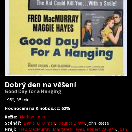
Dobrý den na věšení
Good Day for a Hanging
1959, 85 min
Hodnocení na Kinobox.cz: 62%
Režie:
Nathan Juran
Scénář:
Daniel B. Ullman
,
Maurice Zimm
, John Reese
Hrají:
Fred MacMurray
,
Margaret Hayes
,
Robert Vaughn
,
Joan