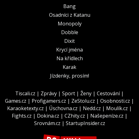
Bang
Osadníci z Katanu
Monopoly
Dobble
Dixit
Krycí jména
Na křídlech
Karak
Jízdenky, prosím!
Tiscali.cz
|
Zprávy
|
Sport
|
Ženy
|
Cestování
|
Games.cz
|
Profigamers.cz
|
ZeStolu.cz
|
Osobnosti.cz
|
Karaoketexty.cz
|
Úschovna.cz
|
Nedd.cz
|
Moulík.cz
|
Fights.cz
|
Dokina.cz
|
CZhity.cz
|
Našepeníze.cz
|
Srovnám.cz
|
StartupInsider.cz