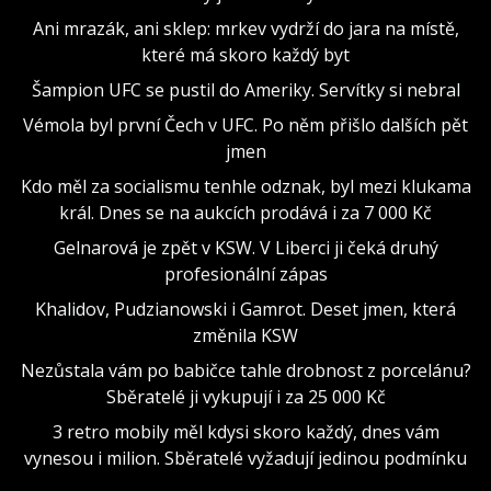
Ani mrazák, ani sklep: mrkev vydrží do jara na místě,
které má skoro každý byt
Šampion UFC se pustil do Ameriky. Servítky si nebral
Vémola byl první Čech v UFC. Po něm přišlo dalších pět
jmen
Kdo měl za socialismu tenhle odznak, byl mezi klukama
král. Dnes se na aukcích prodává i za 7 000 Kč
Gelnarová je zpět v KSW. V Liberci ji čeká druhý
profesionální zápas
Khalidov, Pudzianowski i Gamrot. Deset jmen, která
změnila KSW
Nezůstala vám po babičce tahle drobnost z porcelánu?
Sběratelé ji vykupují i za 25 000 Kč
3 retro mobily měl kdysi skoro každý, dnes vám
vynesou i milion. Sběratelé vyžadují jedinou podmínku