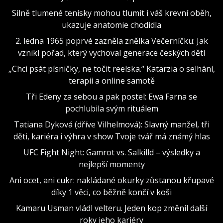
Silně tlumené tenisky mohou tlumit i váš krevní oběh,
ukazuje anatomie chodidla
2. ledna 1965 poprvé zazněla znělka Večerníčku: Jak
vznikl pořad, který vychoval generace českých dětí
„Chci psát písničky, ne točit reelska.“ Katarzia o selhání,
terapii a online samotě
Tři Edeny za sebou a pak postel: Ewa Farna se
pochlubila svým rituálem
Tatiana Dyková (dříve Vilhelmová): Slavný manžel, tři
děti, kariéra i výhra v show Tvoje tvář má známý hlas
UFC Fight Night: Gamrot vs. Salkilld – výsledky a
nejlepší momenty
Ani ocet, ani cukr: nakládané okurky zůstanou křupavé
díky 1 věci, co běžně končí v koši
Kamaru Usman vládl velteru. Jeden kop změnil další
roky jeho kariéry