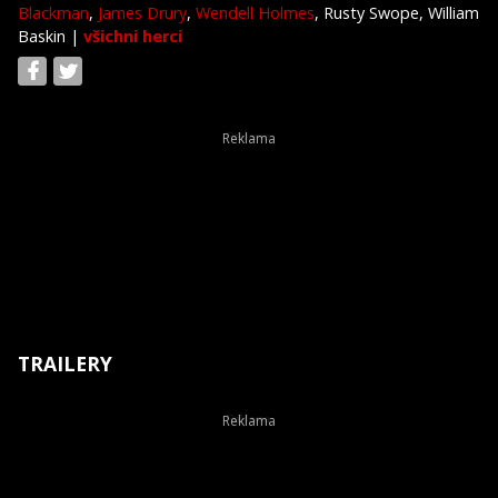
Blackman
,
James Drury
,
Wendell Holmes
, Rusty Swope, William
Baskin
|
všichni herci
TRAILERY