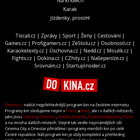
Na křídlech
Karak
Jízdenky, prosím!
Tiscali.cz
|
Zprávy
|
Sport
|
Ženy
|
Cestování
|
Games.cz
|
Profigamers.cz
|
ZeStolu.cz
|
Osobnosti.cz
|
Karaoketexty.cz
|
Úschovna.cz
|
Nedd.cz
|
Moulík.cz
|
Fights.cz
|
Dokina.cz
|
CZhity.cz
|
Našepeníze.cz
|
Srovnám.cz
|
StartupInsider.cz
Dokina.cz
nabízí nejpřehlednější program kin na českém internetu.
Programy kin sledujeme nejen v
Praze
a
Brně
, ale i v dalších městech,
jako jsou
Ostrava
,
Olomouc
,
Hradec Králové
,
České Budějovice
,
Plzeň
a na mnoha dalších místech. Stejně tak vedle nejznámějších sítí
Cinema City a Cinestar přinášíme i programy menších kin po celé
České republice. Náš program kin je vždy kompletní a přehledný,