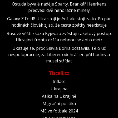
Ostuda bývalé naděje Sparty. Brankář Heerkens
předvedl dvě nehorázné minely
Galaxy Z Fold8 Ultra stojí jmění, ale stojí za to. Po pár
hodinách člověk zjistí, že cesta zpátky neexistuje
Rusové věští zkázu Kyjeva a zvěstují raketový postup.
Ukrajinci frontu drží a nehnou se ani o metr
Ukazuje se, proč Slavia Bořila odstavila. Tělo už
nespolupracuje, za Liberec odehrál jen půl hodiny a
musel střídat
Tiscali.cz
Inflace
Ukrajina
Válka na Ukrajině
Migrační politika
ME ve fotbale 2024