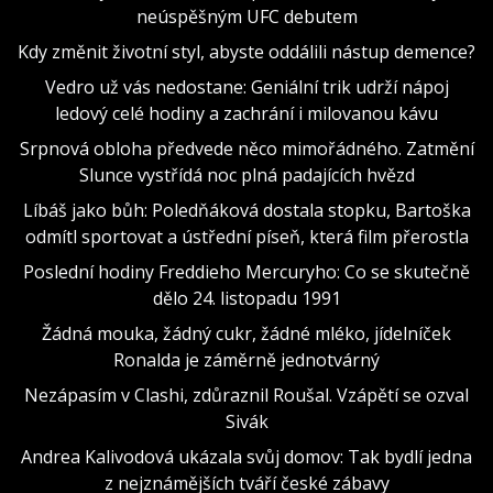
neúspěšným UFC debutem
Kdy změnit životní styl, abyste oddálili nástup demence?
Vedro už vás nedostane: Geniální trik udrží nápoj
ledový celé hodiny a zachrání i milovanou kávu
Srpnová obloha předvede něco mimořádného. Zatmění
Slunce vystřídá noc plná padajících hvězd
Líbáš jako bůh: Poledňáková dostala stopku, Bartoška
odmítl sportovat a ústřední píseň, která film přerostla
Poslední hodiny Freddieho Mercuryho: Co se skutečně
dělo 24. listopadu 1991
Žádná mouka, žádný cukr, žádné mléko, jídelníček
Ronalda je záměrně jednotvárný
Nezápasím v Clashi, zdůraznil Roušal. Vzápětí se ozval
Sivák
Andrea Kalivodová ukázala svůj domov: Tak bydlí jedna
z nejznámějších tváří české zábavy