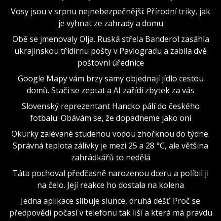
Vosy jsou v srpnu nejnebezpečnější: Přírodní triky, jak
je vyhnat ze zahrady a domu
Obě se jmenovaly Olja. Ruská střela Banderol zasáhla
ukrajinskou třídírnu pošty v Pavlogradu a zabila dvě
poštovní úřednice
Google Mapy vám brzy samy objednají jídlo cestou
domů. Stačí se zeptat a AI zařídí zbytek za vás
Slovenský reprezentant Hancko pálí do českého
fotbalu: Obávám se, že dopadneme jako oni
Okurky zalévané studenou vodou zhořknou do týdne.
Správná teplota zálivky je mezi 25 a 28 °C, ale většina
zahrádkářů to nedělá
Táta pochoval předčasně narozenou dceru a políbil ji
na čelo. Její reakce ho dostala na kolena
Jedna aplikace slibuje slunce, druhá déšť. Proč se
předpovědi počasí v telefonu tak liší a která má pravdu