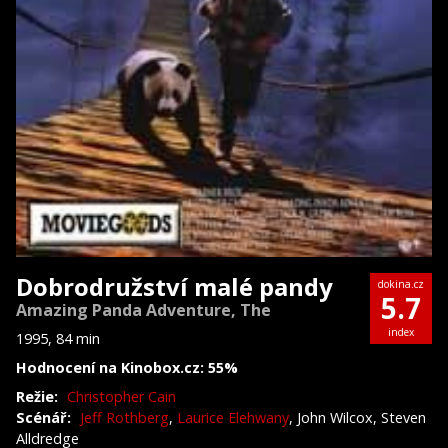
Dobrodružství malé pandy
dokina.cz
5.7
Amazing Panda Adventure, The
index
1995, 84 min
Hodnocení na Kinobox.cz: 55%
Režie:
Christopher Cain
Scénář:
Jeff Rothberg
,
Laurice Elehwany
, John Wilcox, Steven
Alldredge