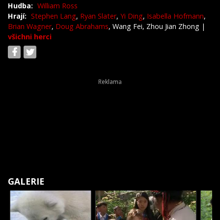
Hudba:
William Ross
Hrají:
Stephen Lang
,
Ryan Slater
,
Yi Ding
,
Isabella Hofmann
,
Brian Wagner
,
Doug Abrahams
, Wang Fei, Zhou Jian Zhong
|
všichni herci
GALERIE