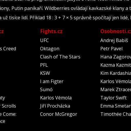
iony, Putin panikaří. Wildberries ovládají kavkazské klany a 
tisíce lidí. Příklad 18 : 3 + 7 × 5 správně spočítají jen lidé, 
cz
Fights.cz
Osobnosti.c
UFC
Andrej Babiš
's Creed
Oktagon
Petr Pavel
Clash of The Stars
Hana Zagoro
PFL
Kazma Kazmit
KSW
Kim Kardashi
I am Figter
Karlos Vémol
Sumó
Marek Ztrace
uty
Karlos Vémola
Taylor Swift
 Scrolls
Jiří Procházka
Emma Smeta
e Come:
Conor McGregor
Timothée Cha
nce