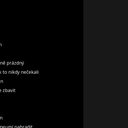
n
ěčně prázdný
ak to nikdy nečekali
ón
e zbavit
un
 neumí nahradit