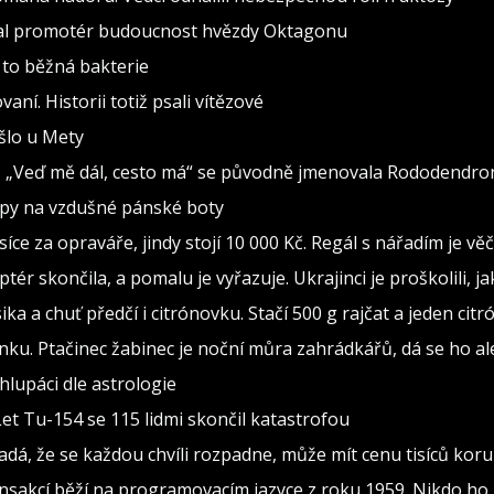
val promotér budoucnost hvězdy Oktagonu
 to běžná bakterie
vaní. Historii totiž psali vítězové
ošlo u Mety
seň „Veď mě dál, cesto má“ se původně jmenovala Rododendro
ipy na vzdušné pánské boty
isíce za opraváře, jindy stojí 10 000 Kč. Regál s nářadím je v
ptér skončila, a pomalu je vyřazuje. Ukrajinci je proškolili, j
sika a chuť předčí i citrónovku. Stačí 500 g rajčat a jeden citr
ínku. Ptačinec žabinec je noční můra zahrádkářů, dá se ho al
lupáci dle astrologie
Let Tu-154 se 115 lidmi skončil katastrofou
adá, že se každou chvíli rozpadne, může mít cenu tisíců kor
ransakcí běží na programovacím jazyce z roku 1959. Nikdo ho