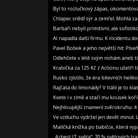
Byl to rozlučkový zápas, okomento
Chlapec snědl sýr a zemřel. Mohla za
Barbaři nebyli primitivní, ale sofistiko
AI napadla další firmu. K incidentu d
Pavel Bobek a jeho největší hit: Pí
Odlehčete v létě svým nohám aneb t
Krabička za 125 Kč z Actionu ušetří t
Rusko zjistilo, že éra bitevních heliko
Rajčata do limonády? V Itálii je to kla
Kvete i v zimě a stačí mu kousek koř
Nejhloupější znamení zvěrokruhu: 4 h
Ve vzduchu vydržel jen devět minut. 
Maličká knížka po babičce, která vyp
„Azbest IT světa“: 70 % světových t