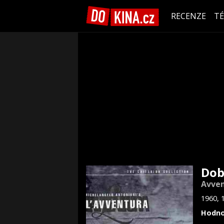
RECENZE
T
Dob
Avven
1960, 
Hodno