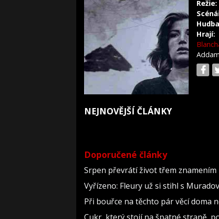
Režie:
Scéná
Hudba
Hrají:
Blanch
Adda
NEJNOVĚJŠÍ ČLÁNKY
Doporučené články
Srpen převrátí život třem znamením 
Vyřízeno: Fleury už si stihl s Murad
Při bouřce na těchto pár věcí doma 
Cukr, který stojí na špatné straně, 