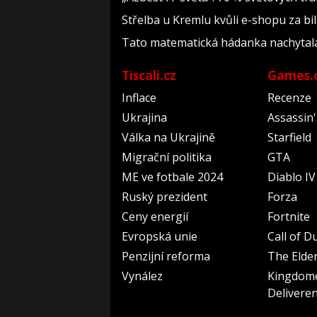
Střelba u Kremlu kvůli e-shopu za bil
Tato matematická hádanka nachytala už 
Tiscali.cz
Games.
Inflace
Recenze
Ukrajina
Assassin
Válka na Ukrajině
Starfield
Migrační politika
GTA
ME ve fotbale 2024
Diablo IV
Ruský prezident
Forza
Ceny energií
Fortnite
Evropská unie
Call of D
Penzijní reforma
The Elder
Vynález
Kingdom
Delivere