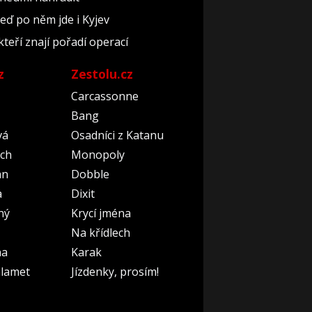
teď po něm jde i Kyjev
kteří znají pořadí operací
z
Zestolu.cz
Carcassonne
Bang
vá
Osadníci z Katanu
ch
Monopoly
an
Dobble
a
Dixit
ný
Krycí jména
Na křídlech
na
Karak
lamet
Jízdenky, prosím!