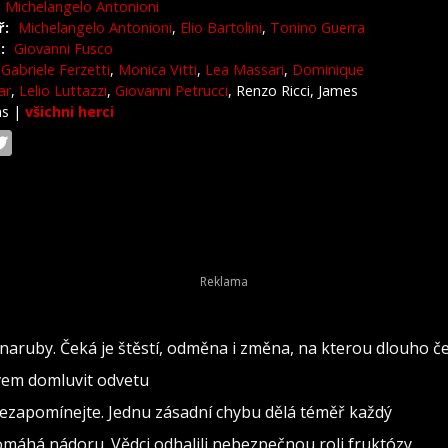
Michelangelo Antonioni
ř:
Michelangelo Antonioni
,
Elio Bartolini
,
Tonino Guerra
:
Giovanni Fusco
Gabriele Ferzetti
,
Monica Vitti
,
Lea Massari
,
Dominique
ar
,
Lelio Luttazzi
,
Giovanni Petrucci
, Renzo Ricci, James
ms
|
všichni herci
naruby. Čeká je štěstí, odměna i změna, na kterou dlouho č
ovem domluvit odvetu
nezapomínejte. Jednu zásadní chybu dělá téměř každý
pomáhá nádoru. Vědci odhalili nebezpečnou roli fruktózy