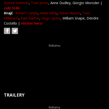
Donna Summer
,
Tom Jones
, Anne Dudley, Giorgio Moroder
|
celý štáb
Hrají:
Robert Carlyle
,
Mark Addy
,
Steve Huison
,
Tom
Wilkinson
,
Paul Barber
,
Hugo Speer
, William Snape, Deirdre
Costello
|
všichni herci
TRAILERY