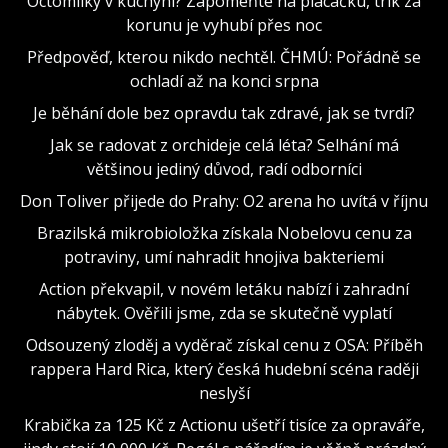
Octomilky v kuchyni? Zapomeňte na plácačku, trik za
korunu je vyhubí přes noc
Předpověď, kterou nikdo nechtěl. ČHMÚ: Pořádně se
ochladí až na konci srpna
Je běhání dole bez opravdu tak zdravé, jak se tvrdí?
Jak se radovat z orchideje celá léta? Selhání má
většinou jediný důvod, radí odborníci
Don Toliver přijede do Prahy: O2 arena ho uvítá v říjnu
Brazilská mikrobioložka získala Nobelovu cenu za
potraviny, umí nahradit hnojiva bakteriemi
Action překvapil, v novém letáku nabízí i zahradní
nábytek. Ověřili jsme, zda se skutečně vyplatí
Odsouzený zloděj a vyděrač získal cenu z OSA: Příběh
rappera Hard Rica, který česká hudební scéna raději
neslyší
Krabička za 125 Kč z Actionu ušetří tisíce za opraváře,