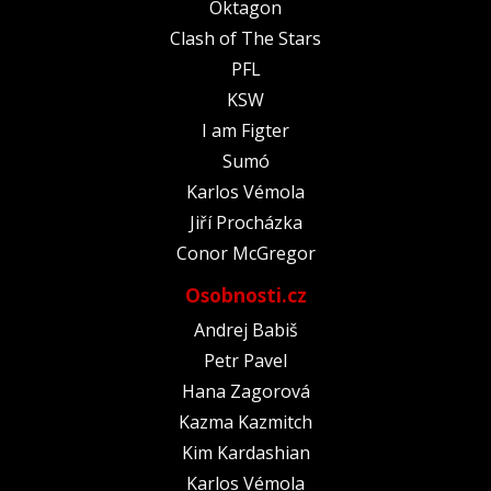
Oktagon
Clash of The Stars
PFL
KSW
I am Figter
Sumó
Karlos Vémola
Jiří Procházka
Conor McGregor
Osobnosti.cz
Andrej Babiš
Petr Pavel
Hana Zagorová
Kazma Kazmitch
Kim Kardashian
Karlos Vémola