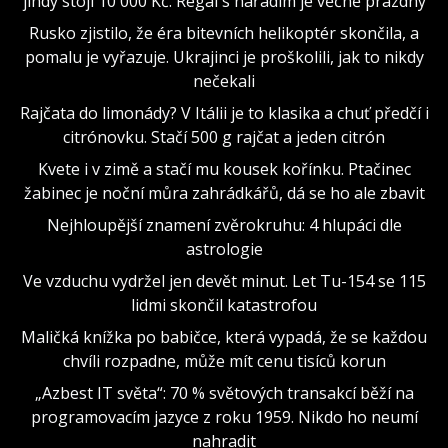
jindy stojí 10 000 Kč. Regál s nářadím je věčně prázdný
Rusko zjistilo, že éra bitevních helikoptér skončila, a
pomalu je vyřazuje. Ukrajinci je proškolili, jak to nikdy
nečekali
Rajčata do limonády? V Itálii je to klasika a chuť předčí i
citrónovku. Stačí 500 g rajčat a jeden citrón
Kvete i v zimě a stačí mu kousek kořínku. Ptačinec
žabinec je noční můra zahrádkářů, dá se ho ale zbavit
Nejhloupější znamení zvěrokruhu: 4 hlupáci dle
astrologie
Ve vzduchu vydržel jen devět minut. Let Tu-154 se 115
lidmi skončil katastrofou
Maličká knížka po babičce, která vypadá, že se každou
chvíli rozpadne, může mít cenu tisíců korun
„Azbest IT světa“: 70 % světových transakcí běží na
programovacím jazyce z roku 1959. Nikdo ho neumí
nahradit