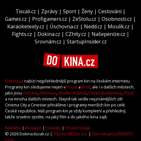
Tiscali.cz
|
Zprávy
|
Sport
|
Ženy
|
Cestování
|
Games.cz
|
Profigamers.cz
|
ZeStolu.cz
|
Osobnosti.cz
|
Karaoketexty.cz
|
Úschovna.cz
|
Nedd.cz
|
Moulík.cz
|
Fights.cz
|
Dokina.cz
|
CZhity.cz
|
Našepeníze.cz
|
Srovnám.cz
|
StartupInsider.cz
Dokina.cz
nabízí nejpřehlednější program kin na českém internetu.
Programy kin sledujeme nejen v
Praze
a
Brně
, ale i v dalších městech,
jako jsou
Ostrava
,
Olomouc
,
Hradec Králové
,
České Budějovice
,
Plzeň
a na mnoha dalších místech. Stejně tak vedle nejznámějších sítí
Cinema City a Cinestar přinášíme i programy menších kin po celé
České republice. Náš program kin je vždy kompletní a přehledný,
takže snadno zjistíte, na jaký film a do jakého kina zajít.
Reklama
|
Redakce
|
Cookies
|
Osobní údaje
© 2026 Dokina.tiscali.cz |
TISCALI MEDIA, a.s.
|
Člen skupiny DIGNITY,
s.r.o.