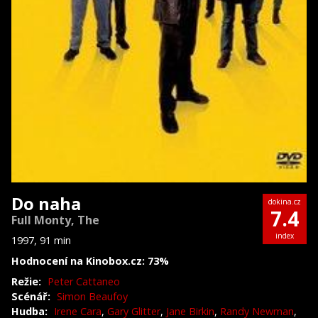
Do naha
dokina.cz
7.4
Full Monty, The
index
1997, 91 min
Hodnocení na Kinobox.cz: 73%
Režie:
Peter Cattaneo
Scénář:
Simon Beaufoy
Hudba:
Irene Cara
,
Gary Glitter
,
Jane Birkin
,
Randy Newman
,