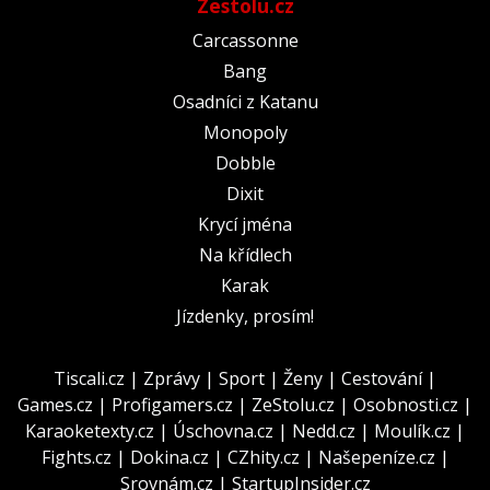
Zestolu.cz
Carcassonne
Bang
Osadníci z Katanu
Monopoly
Dobble
Dixit
Krycí jména
Na křídlech
Karak
Jízdenky, prosím!
Tiscali.cz
|
Zprávy
|
Sport
|
Ženy
|
Cestování
|
Games.cz
|
Profigamers.cz
|
ZeStolu.cz
|
Osobnosti.cz
|
Karaoketexty.cz
|
Úschovna.cz
|
Nedd.cz
|
Moulík.cz
|
Fights.cz
|
Dokina.cz
|
CZhity.cz
|
Našepeníze.cz
|
Srovnám.cz
|
StartupInsider.cz