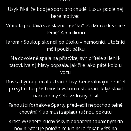
Usyk říká, že box je sport pro chudé. Luxus podle něj
bere motivaci
Vémola prodává své slavné „géčko“. Za Mercedes chce
téměř 4,5 milionu
Jaromír Soukup skončil po útoku v nemocnici. Útočníci
měli použít pálku
Na dovolené spala na přistýlce, syn přítele si lehl k
tátovi. Iva z Jihlavy popsala, jak žije jako páté kolo u
vozu
Ruská hydra pomalu ztrácí hlavy. Generálmajor zemřel
při výbuchu před moskevskou restaurací, když slavil
narozeniny šéfa vzdušných sil
Fanoušci fotbalové Sparty předvedli nepochopitelné
chování. Klub musí zaplatit tučnou pokutu
Krtka vyženete kuchyňským odpadem zabaleným do
novin. Stačí je položit ke krtinci a čekat. Většina