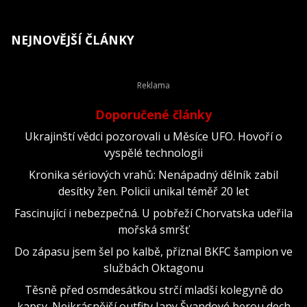
NEJNOVĚJŠÍ ČLÁNKY
Doporučené články
Ukrajinští vědci pozorovali u Měsíce UFO. Hovoří o
vyspělé technologii
Kronika sériových vrahů: Nenápadný dělník zabil
desítky žen. Policii unikal téměř 20 let
Fascinující i nebezpečná. U pobřeží Chorvatska udeřila
mořská smršť
Do zápasu jsem šel po kalbě, přiznal BKFC šampion ve
službách Oktagonu
Těsně před osmdesátkou strčí mladší kolegyně do
kapsy. Nejkrásnější outfity Jany Švandové berou dech