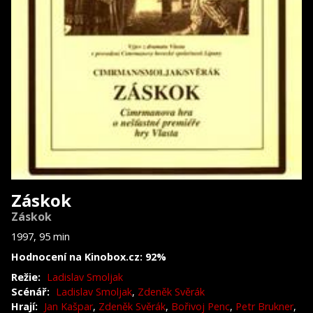
Záskok
Záskok
1997, 95 min
Hodnocení na Kinobox.cz: 92%
Režie:
Ladislav Smoljak
Scénář:
Ladislav Smoljak
,
Zdeněk Svěrák
Hrají:
Jan Kašpar
,
Zdeněk Svěrák
,
Bořivoj Penc
,
Petr Brukner
,