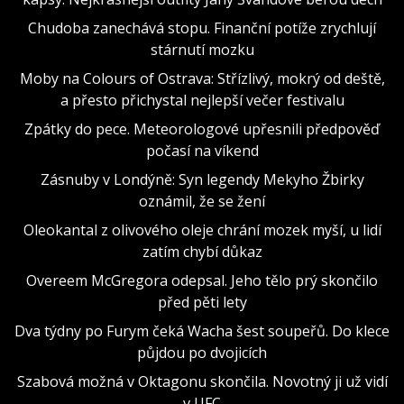
Chudoba zanechává stopu. Finanční potíže zrychlují
stárnutí mozku
Moby na Colours of Ostrava: Střízlivý, mokrý od deště,
a přesto přichystal nejlepší večer festivalu
Zpátky do pece. Meteorologové upřesnili předpověď
počasí na víkend
Zásnuby v Londýně: Syn legendy Mekyho Žbirky
oznámil, že se žení
Oleokantal z olivového oleje chrání mozek myší, u lidí
zatím chybí důkaz
Overeem McGregora odepsal. Jeho tělo prý skončilo
před pěti lety
Dva týdny po Furym čeká Wacha šest soupeřů. Do klece
půjdou po dvojicích
Szabová možná v Oktagonu skončila. Novotný ji už vidí
v UFC