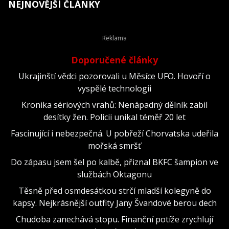
NEJNOVĚJŠÍ ČLÁNKY
Doporučené články
Ukrajinští vědci pozorovali u Měsíce UFO. Hovoří o
vyspělé technologii
Kronika sériových vrahů: Nenápadný dělník zabil
desítky žen. Policii unikal téměř 20 let
Fascinující i nebezpečná. U pobřeží Chorvatska udeřila
mořská smršť
Do zápasu jsem šel po kalbě, přiznal BKFC šampion ve
službách Oktagonu
Těsně před osmdesátkou strčí mladší kolegyně do
kapsy. Nejkrásnější outfity Jany Švandové berou dech
Chudoba zanechává stopu. Finanční potíže zrychlují