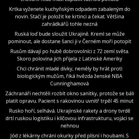
Krtka vyženete kuchyňským odpadem zabaleným do
novin. Stačí je položit ke krtinci a čekat. Většina
zahrádkářů tohle nezná
Ruská loď bude sloužit Ukrajině. Kreml se může
pominout, ale dostane šanci ji v Černém moři potopit
Rusům dávají po hubě dobrovolníci z 72 zemí světa.
Skoro polovina jich přijela z Latinské Ameriky
Chci chránit mladé dívky, neměly by hrát proti
biologickým mužům, říká hvězda ženské NBA
Cunninghamová
Záchranáři nechtěli rozbít okno sanitky, protože se báli
platit opravu. Pacient s rakovinou uvnitř trpěl 45 minut
Rusko hoří, selhává. Ukrajinské rakety a drony tvrdě
drtí ruskou logistiku i klíčovou infrastrukturu, vojáci se
nehnou
Jód z lékárny chrání okurky před plísní i houbami. S