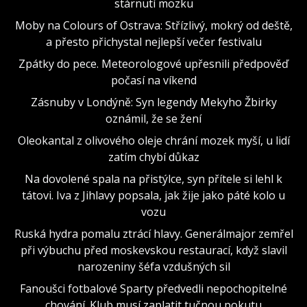
stárnutí mozku
Moby na Colours of Ostrava: Střízlivý, mokrý od deště,
a přesto přichystal nejlepší večer festivalu
Zpátky do pece. Meteorologové upřesnili předpověď
počasí na víkend
Zásnuby v Londýně: Syn legendy Mekyho Žbirky
oznámil, že se žení
Oleokantal z olivového oleje chrání mozek myší, u lidí
zatím chybí důkaz
Na dovolené spala na přistýlce, syn přítele si lehl k
tátovi. Iva z Jihlavy popsala, jak žije jako páté kolo u
vozu
Ruská hydra pomalu ztrácí hlavy. Generálmajor zemřel
při výbuchu před moskevskou restaurací, když slavil
narozeniny šéfa vzdušných sil
Fanoušci fotbalové Sparty předvedli nepochopitelné
chování. Klub musí zaplatit tučnou pokutu