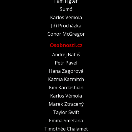
I am Figter
Sumó
Karlos Vémola
Jiří Procházka
Conor McGregor
Osobnosti.cz
Andrej Babiš
Petr Pavel
Hana Zagorová
Kazma Kazmitch
Kim Kardashian
Karlos Vémola
Marek Ztracený
Taylor Swift
Emma Smetana
Timothée Chalamet