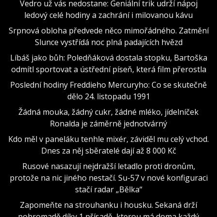
Vedro už vás nedostane: Geniální trik udrží nápoj
ledový celé hodiny a zachrání i milovanou kávu
Srpnová obloha předvede něco mimořádného. Zatmění
Slunce vystřídá noc plná padajících hvězd
Líbáš jako bůh: Poledňáková dostala stopku, Bartoška
odmítl sportovat a ústřední píseň, která film přerostla
Poslední hodiny Freddieho Mercuryho: Co se skutečně
dělo 24. listopadu 1991
Žádná mouka, žádný cukr, žádné mléko, jídelníček
Ronalda je záměrně jednotvárný
Kdo měl v paneláku tenhle mixér, záviděl mu celý vchod.
Dnes za něj sběratelé dají až 8 000 Kč
Rusové nasazují nejdražší letadlo proti dronům,
protože na nic jiného nestačí. Su-57 v nové konfiguraci
stačí radar „Bělka“
Zapomeňte na strouhanku i housku. Sekaná drží
pohromadě díky 1 přísadě, kterou má doma každý