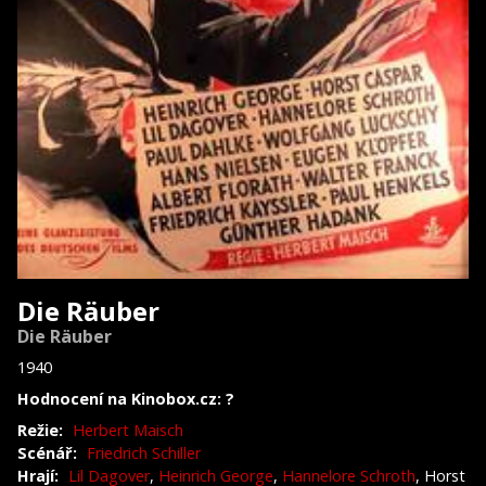
Die Räuber
Die Räuber
1940
Hodnocení na Kinobox.cz: ?
Režie:
Herbert Maisch
Scénář:
Friedrich Schiller
Hrají:
Lil Dagover
,
Heinrich George
,
Hannelore Schroth
, Horst