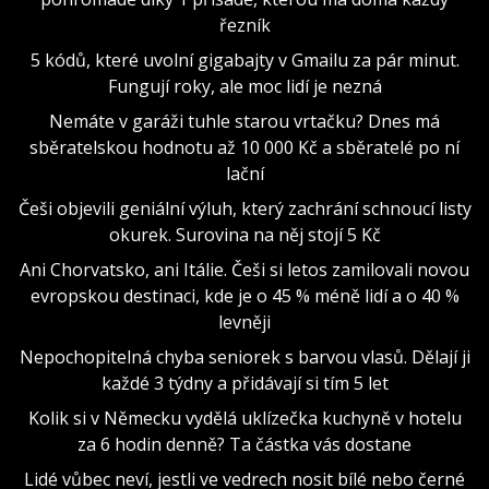
řezník
5 kódů, které uvolní gigabajty v Gmailu za pár minut.
Fungují roky, ale moc lidí je nezná
Nemáte v garáži tuhle starou vrtačku? Dnes má
sběratelskou hodnotu až 10 000 Kč a sběratelé po ní
lační
Češi objevili geniální výluh, který zachrání schnoucí listy
okurek. Surovina na něj stojí 5 Kč
Ani Chorvatsko, ani Itálie. Češi si letos zamilovali novou
evropskou destinaci, kde je o 45 % méně lidí a o 40 %
levněji
Nepochopitelná chyba seniorek s barvou vlasů. Dělají ji
každé 3 týdny a přidávají si tím 5 let
Kolik si v Německu vydělá uklízečka kuchyně v hotelu
za 6 hodin denně? Ta částka vás dostane
Lidé vůbec neví, jestli ve vedrech nosit bílé nebo černé