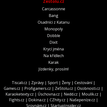
Zestolu.cz
Carcassonne
Bang
Osadníci z Katanu
Monopoly
Dobble
Dixit
Krycí jména
Na křídlech
Karak
Jízdenky, prosím!
Tiscali.cz
|
Zprávy
|
Sport
|
Ženy
|
Cestování
|
Games.cz
|
Profigamers.cz
|
ZeStolu.cz
|
Osobnosti.cz
|
Karaoketexty.cz
|
Úschovna.cz
|
Nedd.cz
|
Moulík.cz
|
Fights.cz
|
Dokina.cz
|
CZhity.cz
|
Našepeníze.cz
|
Srovnám.cz
|
StartupInsider.cz