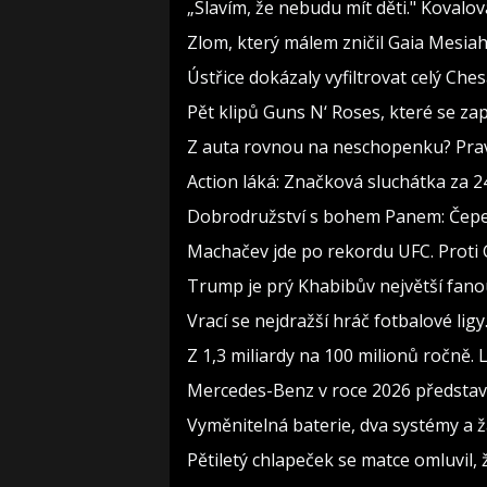
„Slavím, že nebudu mít děti." Kovalo
Zlom, který málem zničil Gaia Mesiah:
Ústřice dokázaly vyfiltrovat celý Che
Pět klipů Guns N‘ Roses, které se za
Z auta rovnou na neschopenku? Pravi
Action láká: Značková sluchátka za 244
Dobrodružství s bohem Panem: Čepelka
Machačev jde po rekordu UFC. Proti
Trump je prý Khabibův největší fanou
Vrací se nejdražší hráč fotbalové lig
Z 1,3 miliardy na 100 milionů ročně.
Mercedes-Benz v roce 2026 představí
Vyměnitelná baterie, dva systémy a žá
Pětiletý chlapeček se matce omluvil, ž