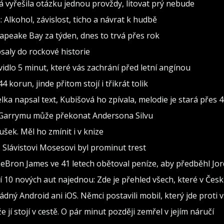
vá vyřešila otázku jednou provždy, litovat prý nebude
 Alkohol, závislost, ticho a návrat k hudbě
sapeake Bay za týden, dnes to trvá přes rok
psaly do rockové historie
dlo 5 minut, které vás zachrání před letní angínou
 korun, jinde přitom stojí i třikrát tolik
 napsal text, Kubišová ho zpívala, melodie je stará přes 4
 Garrymu může překonat Andersona Silvu
šek. Měl ho zmínit i v knize
y. Slávistovi Mosesovi byl prominut trest
 LeBron James ve 41 letech obětoval peníze, aby předběhl Jo
 10 nových aut najednou: Zde je přehled všech, které v Čes
dný Android ani iOS. Němci postavili mobil, který jde proti 
e jí stojí v cestě. O pár minut později zemřel v jejím náručí