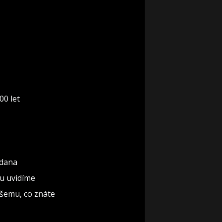
00 let
rdana
ku uvidíme
všemu, co znáte