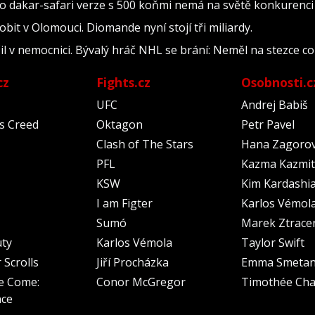
Jeho dakar-safari verze s 500 koňmi nemá na světě konkurenci
bit v Olomouci. Diomande nyní stojí tři miliardy.
il v nemocnici. Bývalý hráč NHL se brání: Neměl na stezce co
cz
Fights.cz
Osobnosti.c
UFC
Andrej Babiš
's Creed
Oktagon
Petr Pavel
Clash of The Stars
Hana Zagoro
PFL
Kazma Kazmit
KSW
Kim Kardashi
I am Figter
Karlos Vémol
Sumó
Marek Ztrace
uty
Karlos Vémola
Taylor Swift
 Scrolls
Jiří Procházka
Emma Smeta
e Come:
Conor McGregor
Timothée Cha
nce