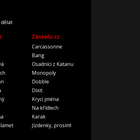
 dělat
z
Zestolu.cz
Carcassonne
Bang
vá
Osadníci z Katanu
ch
Monopoly
an
Dobble
a
Dixit
ný
Krycí jména
Na křídlech
na
Karak
lamet
Jízdenky, prosím!