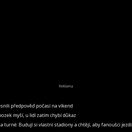
snili předpověď počasí na víkend
ozek myší, u lidí zatím chybí důkaz
 turné: Budují si vlastní stadiony a chtějí, aby fanoušci jezdil