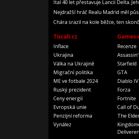
Ital 40 let přestavuje Lancii Delta. 
Nejdražší hráč Realu Madrid měl půso
Chára srazil na kole běžce, ten skonč
Tiscali.cz
Games.
Inflace
Recenze
Ukrajina
Assassin
Válka na Ukrajině
Starfield
Migrační politika
GTA
ME ve fotbale 2024
Diablo IV
Ruský prezident
Forza
Ceny energií
Fortnite
Evropská unie
Call of D
Penzijní reforma
The Elder
Vynález
Kingdom
Delivere