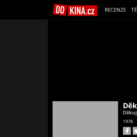
RECENZE
T
Děk
Děkuj
1976