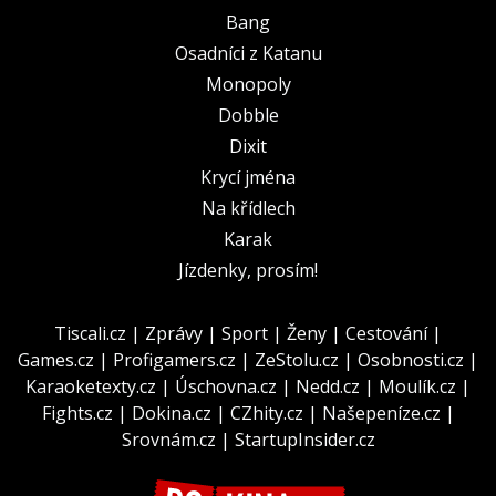
Bang
Osadníci z Katanu
Monopoly
Dobble
Dixit
Krycí jména
Na křídlech
Karak
Jízdenky, prosím!
Tiscali.cz
|
Zprávy
|
Sport
|
Ženy
|
Cestování
|
Games.cz
|
Profigamers.cz
|
ZeStolu.cz
|
Osobnosti.cz
|
Karaoketexty.cz
|
Úschovna.cz
|
Nedd.cz
|
Moulík.cz
|
Fights.cz
|
Dokina.cz
|
CZhity.cz
|
Našepeníze.cz
|
Srovnám.cz
|
StartupInsider.cz