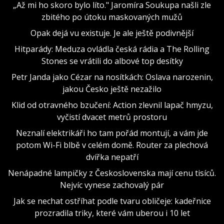
„Až mi ho skoro bylo líto." Jaromíra Soukupa našli zle
zbitého po útoku maskovaných mužů
Opak dejá vu existuje. Je ale ještě podivnější
Hitparády: Meduza ovládla česká rádia a The Rolling
Stones se vrátili do albové top desítky
Petr Janda jako Cézar na nosítkách: Oslava narozenin,
jakou Česko ještě nezažilo
Klid od otravného bzučení: Action zlevnil lapač hmyzu,
vyčistí dvacet metrů prostoru
Neznalí elektrikáři ho tam pořád montují, a vám jde
potom Wi-Fi blbě v celém domě. Router za plechová
dvířka nepatří
Nenápadné lampičky z Československa mají cenu tisíců.
Nejvíc vynese zachovalý pár
Jak se nechat ostříhat podle tvaru obličeje: kadeřnice
prozradila triky, které vám uberou i 10 let