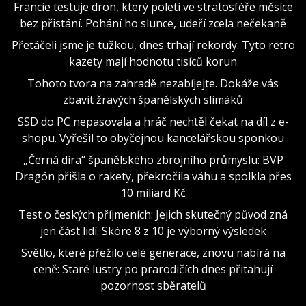
Francie testuje dron, který poletí ve stratosféře měsíce
bez přistání. Pohání ho slunce, udeří zcela nečekaně
Přetáčeli jsme je tužkou, dnes trhají rekordy: Tyto retro
kazety mají hodnotu tisíců korun
Tohoto tvora na zahradě nezabíjejte. Dokáže vás
zbavit žravých španělských slimáků
SSD do PC nepasovala a hráč nechtěl čekat na díl z e-
shopu. Vyřešil to obyčejnou kancelářskou sponkou
„Černá díra“ španělského zbrojního průmyslu: BVP
Dragón přišla o rakety, překročila váhu a spolkla přes
10 miliard Kč
Test o českých příjmeních: Jejich skutečný původ zná
jen část lidí. Skóre 8 z 10 je výborný výsledek
Světlo, které přežilo celé generace, znovu nabírá na
ceně: Staré lustry po prarodičích dnes přitahují
pozornost sběratelů