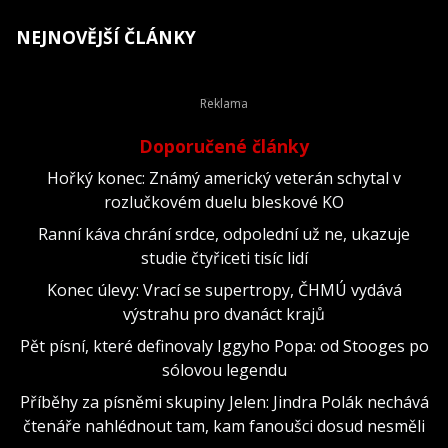
NEJNOVĚJŠÍ ČLÁNKY
Doporučené články
Hořký konec: Známý americký veterán schytal v
rozlučkovém duelu bleskové KO
Ranní káva chrání srdce, odpolední už ne, ukazuje
studie čtyřiceti tisíc lidí
Konec úlevy: Vrací se supertropy, ČHMÚ vydává
výstrahu pro dvanáct krajů
Pět písní, které definovaly Iggyho Popa: od Stooges po
sólovou legendu
Příběhy za písněmi skupiny Jelen: Jindra Polák nechává
čtenáře nahlédnout tam, kam fanoušci dosud nesměli