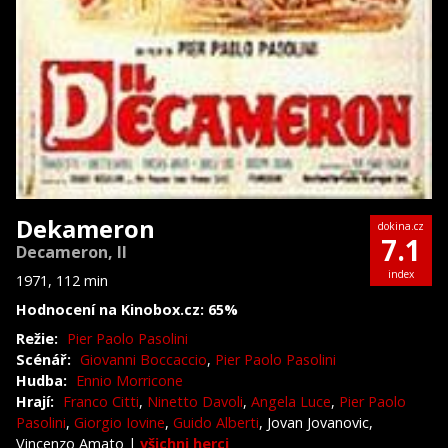
Dekameron
dokina.cz
7.1
Decameron, II
index
1971, 112 min
Hodnocení na Kinobox.cz: 65%
Režie:
Pier Paolo Pasolini
Scénář:
Giovanni Boccaccio
,
Pier Paolo Pasolini
Hudba:
Ennio Morricone
Hrají:
Franco Citti
,
Ninetto Davoli
,
Angela Luce
,
Pier Paolo
Pasolini
,
Giorgio Iovine
,
Guido Alberti
, Jovan Jovanovic,
Vincenzo Amato
|
všichni herci