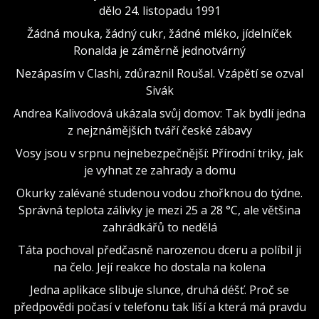
dělo 24. listopadu 1991
Žádná mouka, žádný cukr, žádné mléko, jídelníček
Ronalda je záměrně jednotvárný
Nezápasím v Clashi, zdůraznil Roušal. Vzápětí se ozval
Sivák
Andrea Kalivodová ukázala svůj domov: Tak bydlí jedna
z nejznámějších tváří české zábavy
Vosy jsou v srpnu nejnebezpečnější: Přírodní triky, jak
je vyhnat ze zahrady a domu
Okurky zalévané studenou vodou zhořknou do týdne.
Správná teplota zálivky je mezi 25 a 28 °C, ale většina
zahrádkářů to nedělá
Táta pochoval předčasně narozenou dceru a políbil ji
na čelo. Její reakce ho dostala na kolena
Jedna aplikace slibuje slunce, druhá déšť. Proč se
předpovědi počasí v telefonu tak liší a která má pravdu