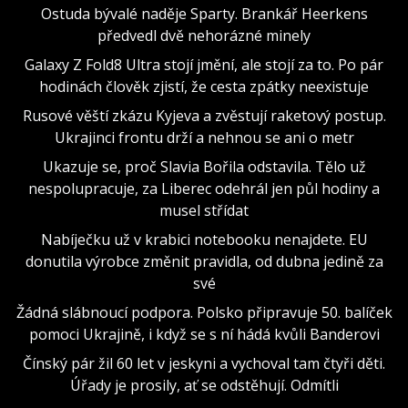
Ostuda bývalé naděje Sparty. Brankář Heerkens
předvedl dvě nehorázné minely
Galaxy Z Fold8 Ultra stojí jmění, ale stojí za to. Po pár
hodinách člověk zjistí, že cesta zpátky neexistuje
Rusové věští zkázu Kyjeva a zvěstují raketový postup.
Ukrajinci frontu drží a nehnou se ani o metr
Ukazuje se, proč Slavia Bořila odstavila. Tělo už
nespolupracuje, za Liberec odehrál jen půl hodiny a
musel střídat
Nabíječku už v krabici notebooku nenajdete. EU
donutila výrobce změnit pravidla, od dubna jedině za
své
Žádná slábnoucí podpora. Polsko připravuje 50. balíček
pomoci Ukrajině, i když se s ní hádá kvůli Banderovi
Čínský pár žil 60 let v jeskyni a vychoval tam čtyři děti.
Úřady je prosily, ať se odstěhují. Odmítli