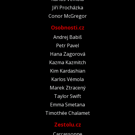
Jiří Procházka
Conor McGregor
Osobnosti.cz
Andrej Babiš
Petr Pavel
Hana Zagorová
Kazma Kazmitch
Kim Kardashian
Karlos Vémola
Marek Ztracený
Taylor Swift
Emma Smetana
Timothée Chalamet
Zestolu.cz
Carcassonne