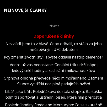
NEJNOVĚJŠÍ ČLÁNKY
Doporučené články
Nezvládl jsem to v hlavě. Čepo odhalil, co stálo za jeho
neúspěšným UFC debutem
Kdy změnit životní styl, abyste oddálili nástup demence?
Vedro už vás nedostane: Geniální trik udrží nápoj
ledový celé hodiny a zachrání i milovanou kávu
Srpnová obloha předvede něco mimořádného. Zatmění
Slunce vystřídá noc plná padajících hvězd
Líbáš jako bůh: Poledňáková dostala stopku, Bartoška
odmítl sportovat a ústřední píseň, která film přerostla
Poslední hodiny Freddieho Mercuryho: Co se skutečně