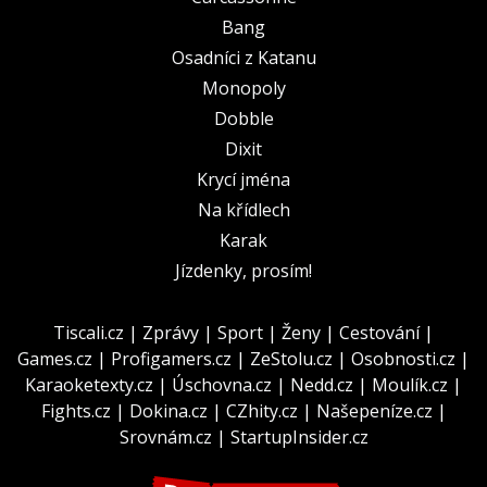
Bang
Osadníci z Katanu
Monopoly
Dobble
Dixit
Krycí jména
Na křídlech
Karak
Jízdenky, prosím!
Tiscali.cz
|
Zprávy
|
Sport
|
Ženy
|
Cestování
|
Games.cz
|
Profigamers.cz
|
ZeStolu.cz
|
Osobnosti.cz
|
Karaoketexty.cz
|
Úschovna.cz
|
Nedd.cz
|
Moulík.cz
|
Fights.cz
|
Dokina.cz
|
CZhity.cz
|
Našepeníze.cz
|
Srovnám.cz
|
StartupInsider.cz