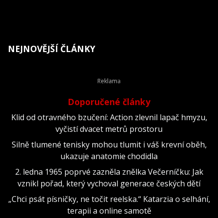
NEJNOVĚJŠÍ ČLÁNKY
Doporučené články
Klid od otravného bzučení: Action zlevnil lapač hmyzu,
vyčistí dvacet metrů prostoru
Silně tlumené tenisky mohou tlumit i váš krevní oběh,
ukazuje anatomie chodidla
2. ledna 1965 poprvé zazněla znělka Večerníčku: Jak
vznikl pořad, který vychoval generace českých dětí
„Chci psát písničky, ne točit reelska.“ Katarzia o selhání,
terapii a online samotě