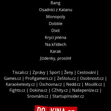
Bang
Osadníci z Katanu
Monopoly
Dobble
Dixit
Krycí jména
Na křídlech
Karak
Jízdenky, prosím!
Tiscali.cz
|
Zprávy
|
Sport
|
Ženy
|
Cestování
|
Games.cz
|
Profigamers.cz
|
ZeStolu.cz
|
Osobnosti.cz
|
Karaoketexty.cz
|
Úschovna.cz
|
Nedd.cz
|
Moulík.cz
|
Fights.cz
|
Dokina.cz
|
CZhity.cz
|
Našepeníze.cz
|
Srovnám.cz
|
StartupInsider.cz