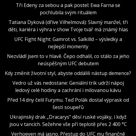
Tři Edeny za sebou a pak postel: Ewa Farna se
pochlubila svým rituálem
Tatiana Dyková (dříve Vilhelmová): Slavný manžel, tři
děti, kariéra i výhra v show Tvoje tvář má známý hlas
UFC Fight Night: Gamrot vs. Salkilld – výsledky a
nejlepší momenty
Nezvládl jsem to v hlavě. Čepo odhalil, co stálo za jeho
neúspěšným UFC debutem
Kdy změnit životní styl, abyste oddálili nástup demence?
Vedro už vás nedostane: Geniální trik udrží nápoj
ledový celé hodiny a zachrání i milovanou kávu
Před 14 dny čelil Furymu. Teď Polák dostal výprask od
šesti soupeřů
Ukrajinský drak „Dracarys“ děsí ruské vojáky, i když
jsou v tancích. Sežehne vše při teplotě přes 2 400 °C
Verhoeven má jasno. Přestup do UFC mu finančně