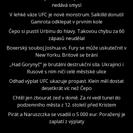
nedává smysl
V lehké váze UFC je nové monstrum. Salkilld donutil
Gamrota odklepat v prvním kole
Čepo si pustil Urbinu do hlavy. Takovou chybu za 60
zápasů neudělal
Boxerský souboj Joshua vs. Fury se může uskutečnit v
New Yorku. Britové se brání
„Had Gorynyč“ je brutální destrukční síla. Ukrajinci i
Rusové s ním ničí celé městské ulice
Odhad výplat UFC ukazuje propast. Klein měl dostat
desetkrát víc než Čepo
Chtěl jen zbourat zeď v domě. Za ní vedl tunel do
podzemního města z 12. století před Kristem
Pirát a Naruszczka se vsadili o 5 000 eur. Poražený je
zaplatí z výplaty