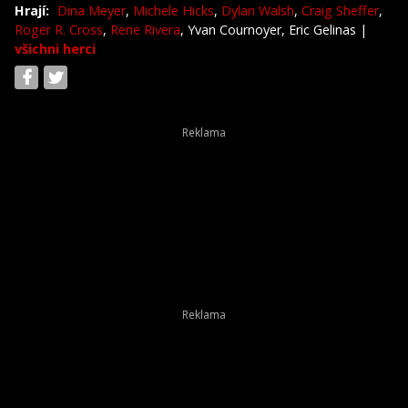
Hrají:
Dina Meyer
,
Michele Hicks
,
Dylan Walsh
,
Craig Sheffer
,
Roger R. Cross
,
Rene Rivera
, Yvan Cournoyer, Eric Gelinas
|
všichni herci