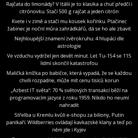
Rajčata do limonády? V Itálii je to klasika a chuť předčí i
citrónovku. Stačí 500 g rajčat a jeden citrón
Kvete i v zimě a stačí mu kousek kořínku. Ptačinec
žabinec je noční můra zahrádkářů, dá se ho ale zbavit
Nejhloupější znamení zvěrokruhu: 4 hlupáci dle
astrologie
Ve vzduchu vydržel jen devět minut. Let Tu-154 se 115
lidmi skončil katastrofou
Maličká knížka po babičce, která vypadá, že se každou
chvíli rozpadne, může mít cenu tisíců korun
„Azbest IT světa“: 70 % světových transakcí běží na
programovacím jazyce z roku 1959. Nikdo ho neumí
nahradit
Střelba u Kremlu kvůli e-shopu za biliony, Putin
panikaří. Wildberries ovládají kavkazské klany a teď po
něm jde i Kyjev