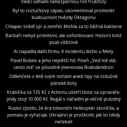
Vědci odhalili nebezpečnou roli fruktózy
Byl to rozlučkový zápas, okomentoval promotér
budoucnost hvězdy Oktagonu
Chlapec snědl sýr a zemřel. Mohla za to běžná bakterie
Barbaři nebyli primitivní, ale sofistikovaní. Historii totiž
psali vítězové
AI napadla další firmu. K incidentu došlo u Mety
Pavel Bobek a jeho největší hit: Píseň „Veď mě dál,
cesto má“ se původně jmenovala Rododendron
Odlehčete v létě svým nohám aneb tipy na vzdušné
pánské boty
Krabička za 125 Kč z Actionu ušetří tisíce za opraváře,
jindy stojí 10 000 Kč. Regál s nářadím je věčně prázdný
Rusko zjistilo, že éra bitevních helikoptér skončila, a
pomalu je vyřazuje. Ukrajinci je proškolili, jak to nikdy
nečekali