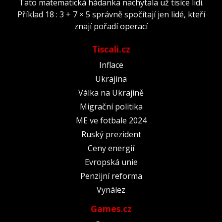
Tato matematická hádanka nachytala už tisíce lidí.
Příklad 18 : 3 + 7 × 5 správně spočítají jen lidé, kteří
znají pořadí operací
Tiscali.cz
Inflace
Ukrajina
Válka na Ukrajině
Migrační politika
ME ve fotbale 2024
Ruský prezident
Ceny energií
Evropská unie
Penzijní reforma
Vynález
Games.cz