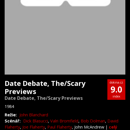
Date Debate, The/Scary
dokina.cz
9.0
Previews
index
Date Debate, The/Scary Previews
1984
Režie:
John Blanchard
Scénář:
Dick Blasucci
,
Valri Bromfield
,
Bob Dolman
,
David
Flaherty
,
Joe Flaherty
,
Paul Flaherty
, John McAndrew
|
celý