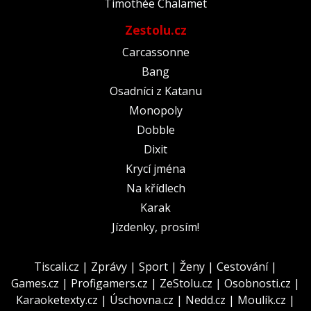
Timothée Chalamet
Zestolu.cz
Carcassonne
Bang
Osadníci z Katanu
Monopoly
Dobble
Dixit
Krycí jména
Na křídlech
Karak
Jízdenky, prosím!
Tiscali.cz
|
Zprávy
|
Sport
|
Ženy
|
Cestování
|
Games.cz
|
Profigamers.cz
|
ZeStolu.cz
|
Osobnosti.cz
|
Karaoketexty.cz
|
Úschovna.cz
|
Nedd.cz
|
Moulík.cz
|