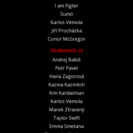
I am Figter
Sumó
Karlos Vémola
Jiří Procházka
Conor McGregor
Osobnosti.cz
Andrej Babiš
Petr Pavel
Hana Zagorová
Kazma Kazmitch
Kim Kardashian
Karlos Vémola
Marek Ztracený
Taylor Swift
Emma Smetana