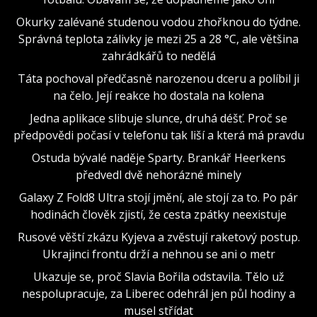
Okurky zalévané studenou vodou zhořknou do týdne.
Správná teplota zálivky je mezi 25 a 28 °C, ale většina
zahrádkářů to nedělá
Táta pochoval předčasně narozenou dceru a políbil ji
na čelo. Její reakce ho dostala na kolena
Jedna aplikace slibuje slunce, druhá déšť. Proč se
předpovědi počasí v telefonu tak liší a která má pravdu
Ostuda bývalé naděje Sparty. Brankář Heerkens
předvedl dvě nehorázné minely
Galaxy Z Fold8 Ultra stojí jmění, ale stojí za to. Po pár
hodinách člověk zjistí, že cesta zpátky neexistuje
Rusové věští zkázu Kyjeva a zvěstují raketový postup.
Ukrajinci frontu drží a nehnou se ani o metr
Ukazuje se, proč Slavia Bořila odstavila. Tělo už
nespolupracuje, za Liberec odehrál jen půl hodiny a
musel střídat