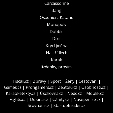
Carcassonne
Bang
Osadníci z Katanu
Monopoly
Dobble
Dixit
Krycí jména
Na křídlech
Karak
Jízdenky, prosím!
Tiscali.cz
|
Zprávy
|
Sport
|
Ženy
|
Cestování
|
Games.cz
|
Profigamers.cz
|
ZeStolu.cz
|
Osobnosti.cz
|
Karaoketexty.cz
|
Úschovna.cz
|
Nedd.cz
|
Moulík.cz
|
Fights.cz
|
Dokina.cz
|
CZhity.cz
|
Našepeníze.cz
|
Srovnám.cz
|
StartupInsider.cz