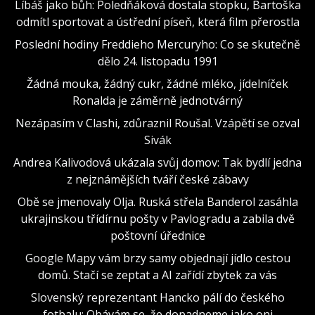
Líbáš jako bůh: Poledňáková dostala stopku, Bartoška
odmítl sportovat a ústřední píseň, která film přerostla
Poslední hodiny Freddieho Mercuryho: Co se skutečně
dělo 24. listopadu 1991
Žádná mouka, žádný cukr, žádné mléko, jídelníček
Ronalda je záměrně jednotvárný
Nezápasím v Clashi, zdůraznil Roušal. Vzápětí se ozval
Sivák
Andrea Kalivodová ukázala svůj domov: Tak bydlí jedna
z nejznámějších tváří české zábavy
Obě se jmenovaly Olja. Ruská střela Banderol zasáhla
ukrajinskou třídírnu pošty v Pavlogradu a zabila dvě
poštovní úřednice
Google Mapy vám brzy samy objednají jídlo cestou
domů. Stačí se zeptat a AI zařídí zbytek za vás
Slovenský reprezentant Hancko pálí do českého
fotbalu: Obávám se, že dopadneme jako oni