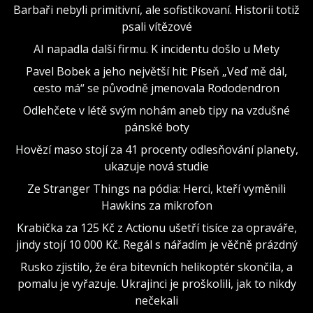
Barbaři nebyli primitivní, ale sofistikovaní. Historii totiž
psali vítězové
AI napadla další firmu. K incidentu došlo u Mety
Pavel Bobek a jeho největší hit: Píseň „Veď mě dál,
cesto má“ se původně jmenovala Rododendron
Odlehčete v létě svým nohám aneb tipy na vzdušné
pánské boty
Hovězí maso stojí za 41 procenty odlesňování planety,
ukazuje nová studie
Ze Stranger Things na pódia: Herci, kteří vyměnili
Hawkins za mikrofon
Krabička za 125 Kč z Actionu ušetří tisíce za opraváře,
jindy stojí 10 000 Kč. Regál s nářadím je věčně prázdný
Rusko zjistilo, že éra bitevních helikoptér skončila, a
pomalu je vyřazuje. Ukrajinci je proškolili, jak to nikdy
nečekali