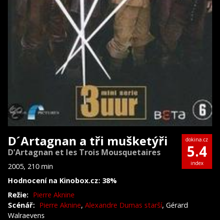
D´Artagnan a tři mušketýři
dokina.cz
5.4
D'Artagnan et les Trois Mousquetaires
index
2005, 210 min
Hodnocení na Kinobox.cz: 38%
Režie:
Pierre Aknine
Scénář:
Pierre Aknine
,
Alexandre Dumas starší
, Gérard
Walraevens