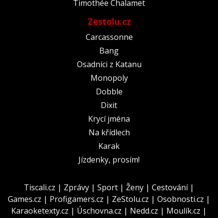
Timothée Chalamet
Zestolu.cz
Carcassonne
Bang
Osadníci z Katanu
Monopoly
Dobble
Dixit
Krycí jména
Na křídlech
Karak
Jízdenky, prosím!
Tiscali.cz
|
Zprávy
|
Sport
|
Ženy
|
Cestování
|
Games.cz
|
Profigamers.cz
|
ZeStolu.cz
|
Osobnosti.cz
|
Karaoketexty.cz
|
Úschovna.cz
|
Nedd.cz
|
Moulík.cz
|