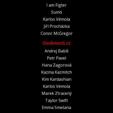
I am Figter
Sumó
Karlos Vémola
Jiří Procházka
Conor McGregor
Osobnosti.cz
Andrej Babiš
Petr Pavel
Hana Zagorová
Kazma Kazmitch
Kim Kardashian
Karlos Vémola
Marek Ztracený
Taylor Swift
Emma Smetana