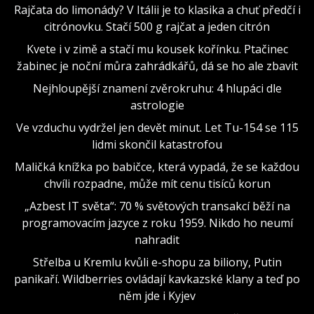
Rajčata do limonády? V Itálii je to klasika a chuť předčí i
citrónovku. Stačí 500 g rajčat a jeden citrón
Kvete i v zimě a stačí mu kousek kořínku. Ptačinec
žabinec je noční můra zahrádkářů, dá se ho ale zbavit
Nejhloupější znamení zvěrokruhu: 4 hlupáci dle
astrologie
Ve vzduchu vydržel jen devět minut. Let Tu-154 se 115
lidmi skončil katastrofou
Maličká knížka po babičce, která vypadá, že se každou
chvíli rozpadne, může mít cenu tisíců korun
„Azbest IT světa“: 70 % světových transakcí běží na
programovacím jazyce z roku 1959. Nikdo ho neumí
nahradit
Střelba u Kremlu kvůli e-shopu za biliony, Putin
panikaří. Wildberries ovládají kavkazské klany a teď po
něm jde i Kyjev