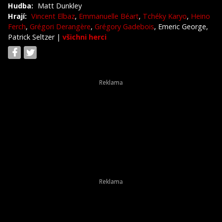
Hudba:
Matt Dunkley
Hrají:
Vincent Elbaz
,
Emmanuelle Béart
,
Tchéky Karyo
,
Heino
Ferch
,
Grégori Derangère
,
Grégory Gadebois
, Emeric George,
Patrick Seltzer
|
všichni herci