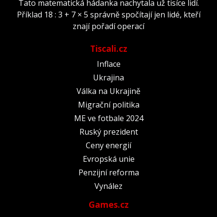
Tato matematická hádanka nachytala už tisíce lidí.
Příklad 18 : 3 + 7 × 5 správně spočítají jen lidé, kteří
znají pořadí operací
Tiscali.cz
Inflace
Ukrajina
Válka na Ukrajině
Migrační politika
ME ve fotbale 2024
Ruský prezident
Ceny energií
Evropská unie
Penzijní reforma
Vynález
Games.cz