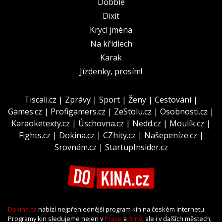
Dobble
Dixit
Krycí jména
Na křídlech
Karak
Jízdenky, prosím!
Tiscali.cz
|
Zprávy
|
Sport
|
Ženy
|
Cestování
|
Games.cz
|
Profigamers.cz
|
ZeStolu.cz
|
Osobnosti.cz
|
Karaoketexty.cz
|
Úschovna.cz
|
Nedd.cz
|
Moulík.cz
|
Fights.cz
|
Dokina.cz
|
CZhity.cz
|
Našepeníze.cz
|
Srovnám.cz
|
StartupInsider.cz
Dokina.cz
nabízí nejpřehlednější program kin na českém internetu.
Programy kin sledujeme nejen v
Praze
a
Brně
, ale i v dalších městech,