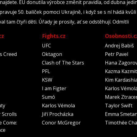
ajdete. EU donutila výrobce změnit pravidla, od dubna jedi
ravuje 50. balíček pomoci Ukrajině, i když se s ní hádá kvůl
val tam čtyři děti. Úřady je prosily, ať se odstěhují. Odmítli
cz
Fights.cz
Osobnosti.c
UFC
Andrej Babiš
's Creed
Oktagon
Petr Pavel
Clash of The Stars
Hana Zagoro
PFL
Kazma Kazmit
KSW
Kim Kardashi
I am Figter
Karlos Vémol
Sumó
Marek Ztrace
uty
Karlos Vémola
Taylor Swift
 Scrolls
Jiří Procházka
Emma Smeta
e Come:
Conor McGregor
Timothée Cha
nce