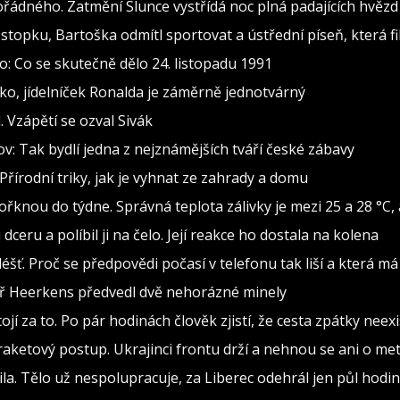
ádného. Zatmění Slunce vystřídá noc plná padajících hvězd
stopku, Bartoška odmítl sportovat a ústřední píseň, která fi
: Co se skutečně dělo 24. listopadu 1991
o, jídelníček Ronalda je záměrně jednotvárný
 Vzápětí se ozval Sivák
: Tak bydlí jedna z nejznámějších tváří české zábavy
Přírodní triky, jak je vyhnat ze zahrady a domu
knou do týdne. Správná teplota zálivky je mezi 25 a 28 °C, 
ru a políbil ji na čelo. Její reakce ho dostala na kolena
déšť. Proč se předpovědi počasí v telefonu tak liší a která m
ář Heerkens předvedl dvě nehorázné minely
tojí za to. Po pár hodinách člověk zjistí, že cesta zpátky neex
 raketový postup. Ukrajinci frontu drží a nehnou se ani o me
ila. Tělo už nespolupracuje, za Liberec odehrál jen půl hodin