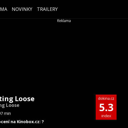
ÉMA
NOVINKY
TRAILERY
ting Loose
dokina.cz
5.3
ng Loose
97 min
index
cení na Kinobox.cz: ?