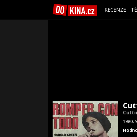
RECENZE
T
Cut
Cutti
1980, 
Hodno