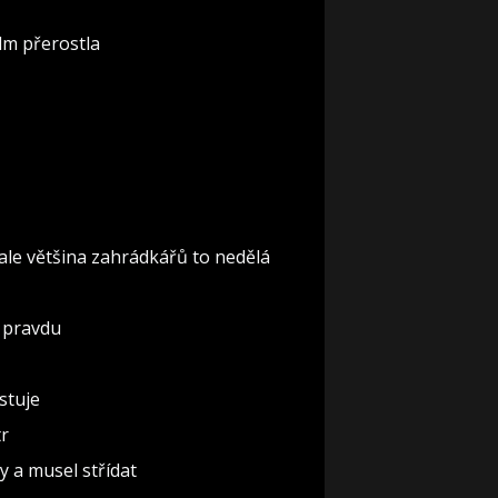
lm přerostla
ale většina zahrádkářů to nedělá
á pravdu
istuje
tr
y a musel střídat