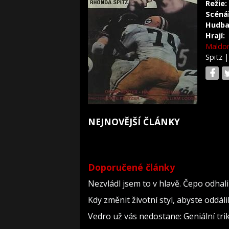
Režie:
Scéná
Hudba
Hrají:
Maldo
Spitz
NEJNOVĚJŠÍ ČLÁNKY
Doporučené články
Nezvládl jsem to v hlavě. Čepo odha
Kdy změnit životní styl, abyste oddál
Vedro už vás nedostane: Geniální tri