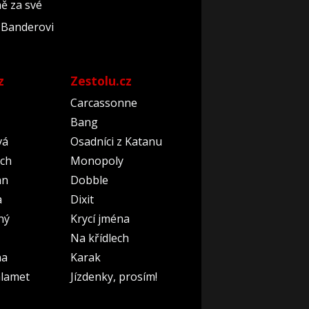
ně za své
i Banderovi
z
Zestolu.cz
Carcassonne
Bang
vá
Osadníci z Katanu
ch
Monopoly
an
Dobble
a
Dixit
ný
Krycí jména
Na křídlech
na
Karak
lamet
Jízdenky, prosím!