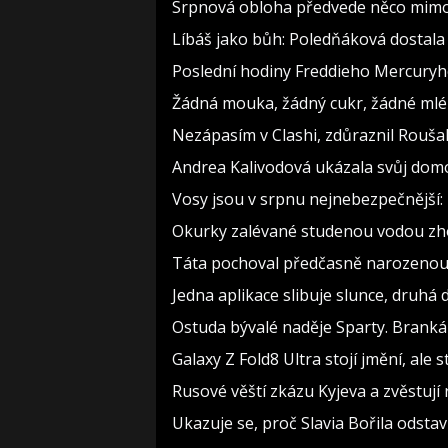
Srpnová obloha předvede něco mimoř
Líbáš jako bůh: Poledňáková dostala 
Poslední hodiny Freddieho Mercuryho
Žádná mouka, žádný cukr, žádné mlék
Nezápasím v Clashi, zdůraznil Roušal.
Andrea Kalivodová ukázala svůj domov
Vosy jsou v srpnu nejnebezpečnější: 
Okurky zalévané studenou vodou zhoř
Táta pochoval předčasně narozenou dce
Jedna aplikace slibuje slunce, druhá 
Ostuda bývalé naděje Sparty. Brank
Galaxy Z Fold8 Ultra stojí jmění, ale s
Rusové věští zkázu Kyjeva a zvěstují
Ukazuje se, proč Slavia Bořila odstav