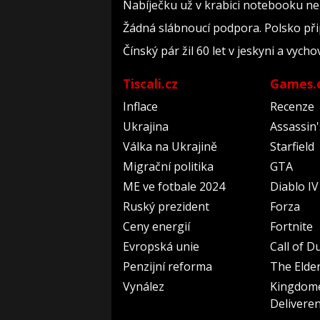
Nabíječku už v krabici notebooku nen
Žádná slábnoucí podpora. Polsko přip
Čínský pár žil 60 let v jeskyni a vycho
Tiscali.cz
Games.
Inflace
Recenze
Ukrajina
Assassin
Válka na Ukrajině
Starfield
Migrační politika
GTA
ME ve fotbale 2024
Diablo IV
Ruský prezident
Forza
Ceny energií
Fortnite
Evropská unie
Call of D
Penzijní reforma
The Elder
Vynález
Kingdom
Delivere