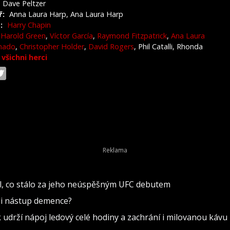
Dave Peltzer
ř:
Anna Laura Harp, Ana Laura Harp
:
Harry Chapin
Harold Green
,
Víctor García
,
Raymond Fitzpatrick
,
Ana Laura
nado
,
Christopher Holder
,
David Rogers
, Phil Catalli, Rhonda
|
všichni herci
lil, co stálo za jeho neúspěšným UFC debutem
ili nástup demence?
k udrží nápoj ledový celé hodiny a zachrání i milovanou kávu