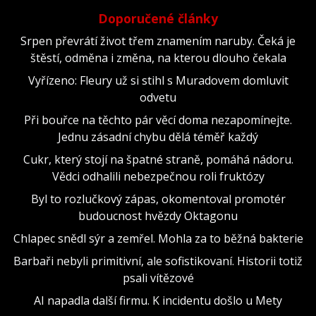
Doporučené články
Srpen převrátí život třem znamením naruby. Čeká je
štěstí, odměna i změna, na kterou dlouho čekala
Vyřízeno: Fleury už si stihl s Muradovem domluvit
odvetu
Při bouřce na těchto pár věcí doma nezapomínejte.
Jednu zásadní chybu dělá téměř každý
Cukr, který stojí na špatné straně, pomáhá nádoru.
Vědci odhalili nebezpečnou roli fruktózy
Byl to rozlučkový zápas, okomentoval promotér
budoucnost hvězdy Oktagonu
Chlapec snědl sýr a zemřel. Mohla za to běžná bakterie
Barbaři nebyli primitivní, ale sofistikovaní. Historii totiž
psali vítězové
AI napadla další firmu. K incidentu došlo u Mety