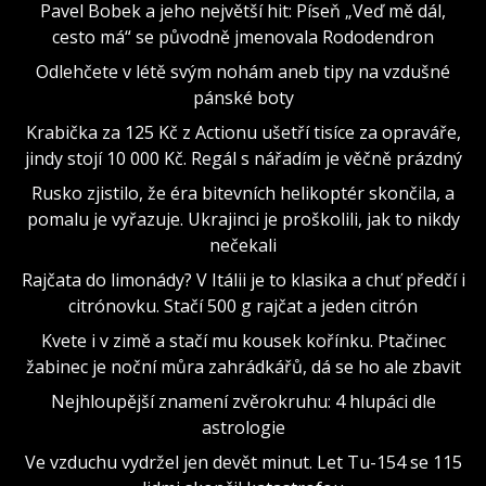
Pavel Bobek a jeho největší hit: Píseň „Veď mě dál,
cesto má“ se původně jmenovala Rododendron
Odlehčete v létě svým nohám aneb tipy na vzdušné
pánské boty
Krabička za 125 Kč z Actionu ušetří tisíce za opraváře,
jindy stojí 10 000 Kč. Regál s nářadím je věčně prázdný
Rusko zjistilo, že éra bitevních helikoptér skončila, a
pomalu je vyřazuje. Ukrajinci je proškolili, jak to nikdy
nečekali
Rajčata do limonády? V Itálii je to klasika a chuť předčí i
citrónovku. Stačí 500 g rajčat a jeden citrón
Kvete i v zimě a stačí mu kousek kořínku. Ptačinec
žabinec je noční můra zahrádkářů, dá se ho ale zbavit
Nejhloupější znamení zvěrokruhu: 4 hlupáci dle
astrologie
Ve vzduchu vydržel jen devět minut. Let Tu-154 se 115