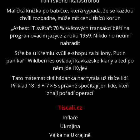
lidmi skončil katastrofou
Maličká knížka po babičce, která vypadá, že se každou
chvíli rozpadne, může mít cenu tisíců korun
„Azbest IT světa“: 70 % světových transakcí běží na
programovacím jazyce z roku 1959. Nikdo ho neumí
nahradit
Střelba u Kremlu kvůli e-shopu za biliony, Putin
panikaří. Wildberries ovládají kavkazské klany a teď po
něm jde i Kyjev
Tato matematická hádanka nachytala už tisíce lidí.
Příklad 18 : 3 + 7 × 5 správně spočítají jen lidé, kteří
znají pořadí operací
Tiscali.cz
Inflace
Ukrajina
Válka na Ukrajině