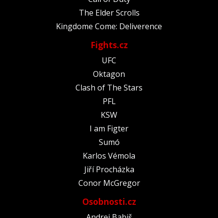
The Elder Scrolls
Kingdome Come: Deliverence
Fights.cz
UFC
Oktagon
Clash of The Stars
PFL
KSW
I am Figter
Sumó
Karlos Vémola
Jiří Procházka
Conor McGregor
Osobnosti.cz
Andrej Babiš