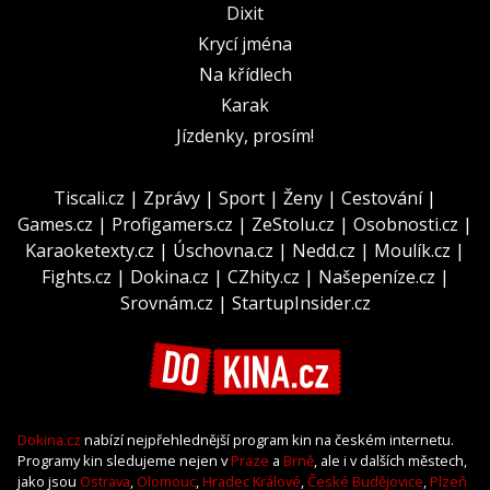
Dixit
Krycí jména
Na křídlech
Karak
Jízdenky, prosím!
Tiscali.cz
|
Zprávy
|
Sport
|
Ženy
|
Cestování
|
Games.cz
|
Profigamers.cz
|
ZeStolu.cz
|
Osobnosti.cz
|
Karaoketexty.cz
|
Úschovna.cz
|
Nedd.cz
|
Moulík.cz
|
Fights.cz
|
Dokina.cz
|
CZhity.cz
|
Našepeníze.cz
|
Srovnám.cz
|
StartupInsider.cz
Dokina.cz
nabízí nejpřehlednější program kin na českém internetu.
Programy kin sledujeme nejen v
Praze
a
Brně
, ale i v dalších městech,
jako jsou
Ostrava
,
Olomouc
,
Hradec Králové
,
České Budějovice
,
Plzeň