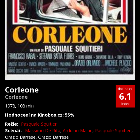
Corleone
dokina.cz
6.1
Corleone
index
1978, 108 min
Hodnocení na Kinobox.cz: 55%
Režie:
Pasquale Squitieri
Scénář:
Massimo De Rita
,
Arduino Maiuri
,
Pasquale Squitieri
,
Orazio Barrese, Orazio Barrese