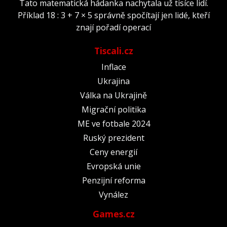
Tato matematická hádanka nachytala už tisíce lidí.
Příklad 18 : 3 + 7 × 5 správně spočítají jen lidé, kteří
znají pořadí operací
Tiscali.cz
Inflace
Ukrajina
Válka na Ukrajině
Migrační politika
ME ve fotbale 2024
Ruský prezident
Ceny energií
Evropská unie
Penzijní reforma
Vynález
Games.cz