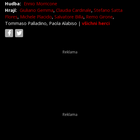
Hudba:
Ennio Morricone
Hrají:
Giuliano Gemma
,
Claudia Cardinale
,
Stefano Satta
Flores
,
Michele Placido
,
Salvatore Billa
,
Remo Girone
,
Tommaso Palladino, Paola Alabiso
|
všichni herci