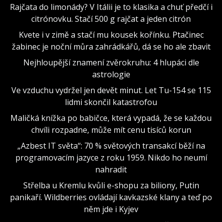
Rajčata do limonády? V Itálii je to klasika a chuť předčí i
citrónovku. Stačí 500 g rajčat a jeden citrón
Kvete i v zimě a stačí mu kousek kořínku. Ptačinec
žabinec je noční můra zahrádkářů, dá se ho ale zbavit
Nejhloupější znamení zvěrokruhu: 4 hlupáci dle
astrologie
Ve vzduchu vydržel jen devět minut. Let Tu-154 se 115
lidmi skončil katastrofou
Maličká knížka po babičce, která vypadá, že se každou
chvíli rozpadne, může mít cenu tisíců korun
„Azbest IT světa“: 70 % světových transakcí běží na
programovacím jazyce z roku 1959. Nikdo ho neumí
nahradit
Střelba u Kremlu kvůli e-shopu za biliony, Putin
panikaří. Wildberries ovládají kavkazské klany a teď po
něm jde i Kyjev