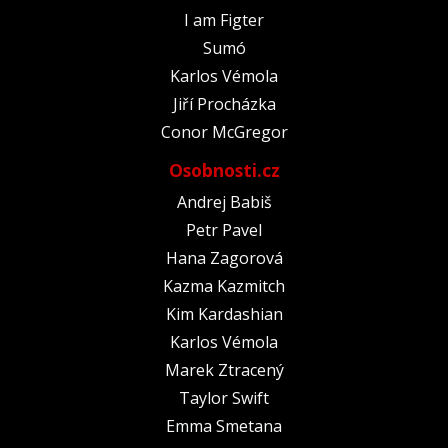
I am Figter
Sumó
Karlos Vémola
Jiří Procházka
Conor McGregor
Osobnosti.cz
Andrej Babiš
Petr Pavel
Hana Zagorová
Kazma Kazmitch
Kim Kardashian
Karlos Vémola
Marek Ztracený
Taylor Swift
Emma Smetana