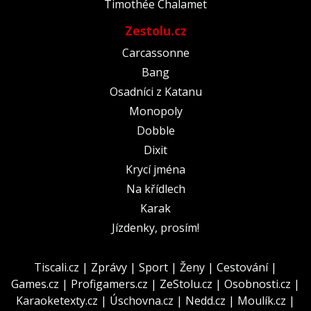
Timothée Chalamet
Zestolu.cz
Carcassonne
Bang
Osadníci z Katanu
Monopoly
Dobble
Dixit
Krycí jména
Na křídlech
Karak
Jízdenky, prosím!
Tiscali.cz
|
Zprávy
|
Sport
|
Ženy
|
Cestování
|
Games.cz
|
Profigamers.cz
|
ZeStolu.cz
|
Osobnosti.cz
|
Karaoketexty.cz
|
Úschovna.cz
|
Nedd.cz
|
Moulík.cz
|