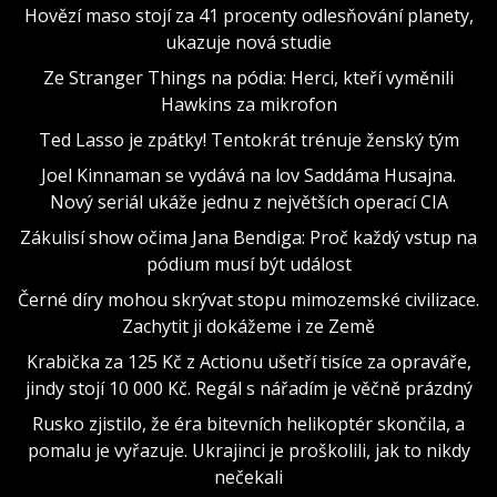
Hovězí maso stojí za 41 procenty odlesňování planety,
ukazuje nová studie
Ze Stranger Things na pódia: Herci, kteří vyměnili
Hawkins za mikrofon
Ted Lasso je zpátky! Tentokrát trénuje ženský tým
Joel Kinnaman se vydává na lov Saddáma Husajna.
Nový seriál ukáže jednu z největších operací CIA
Zákulisí show očima Jana Bendiga: Proč každý vstup na
pódium musí být událost
Černé díry mohou skrývat stopu mimozemské civilizace.
Zachytit ji dokážeme i ze Země
Krabička za 125 Kč z Actionu ušetří tisíce za opraváře,
jindy stojí 10 000 Kč. Regál s nářadím je věčně prázdný
Rusko zjistilo, že éra bitevních helikoptér skončila, a
pomalu je vyřazuje. Ukrajinci je proškolili, jak to nikdy
nečekali