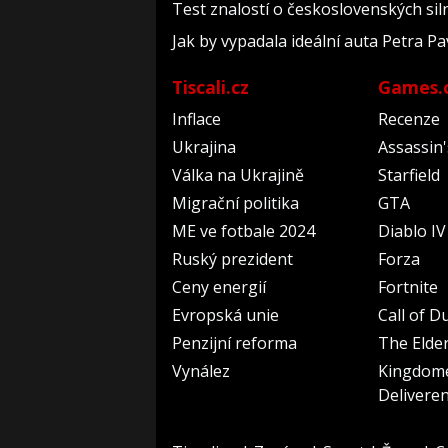
Test znalostí o československých sil
Jak by vypadala ideální auta Petra Pa
Tiscali.cz
Games.
Inflace
Recenze
Ukrajina
Assassin
Válka na Ukrajině
Starfield
Migrační politika
GTA
ME ve fotbale 2024
Diablo IV
Ruský prezident
Forza
Ceny energií
Fortnite
Evropská unie
Call of D
Penzijní reforma
The Elder
Vynález
Kingdom
Delivere