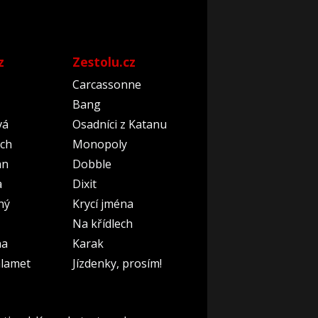
z
Zestolu.cz
Carcassonne
Bang
vá
Osadníci z Katanu
ch
Monopoly
an
Dobble
a
Dixit
ný
Krycí jména
Na křídlech
na
Karak
lamet
Jízdenky, prosím!