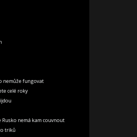
n
 to nemůže fungovat
te celé roky
řijdou
 že Rusko nemá kam couvnout
o triků