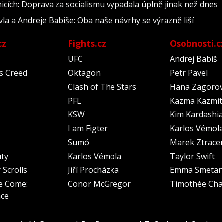
nicích: Doprava za socialismu vypadala úplně jinak než dnes
vla a Andreje Babiše: Oba naše návrhy se výrazně liší
cz
Fights.cz
Osobnosti.c
UFC
Andrej Babiš
's Creed
Oktagon
Petr Pavel
Clash of The Stars
Hana Zagoro
PFL
Kazma Kazmit
KSW
Kim Kardashi
I am Figter
Karlos Vémol
Sumó
Marek Ztrace
uty
Karlos Vémola
Taylor Swift
 Scrolls
Jiří Procházka
Emma Smeta
e Come:
Conor McGregor
Timothée Cha
nce