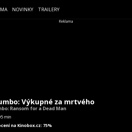
ÉMA
NOVINKY
TRAILERY
umbo: Výkupné za mrtvého
bo: Ransom for a Dead Man
95 min
cení na Kinobox.cz: 75%