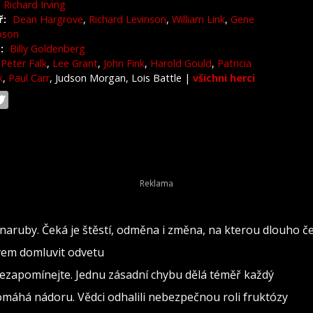
Richard Irving
ř:
Dean Hargrove
,
Richard Levinson
,
William Link
,
Gene
son
:
Billy Goldenberg
Peter Falk
,
Lee Grant
,
John Fink
,
Harold Gould
,
Patricia
k
,
Paul Carr
, Judson Morgan, Lois Battle
|
všichni herci
naruby. Čeká je štěstí, odměna i změna, na kterou dlouho č
ovem domluvit odvetu
nezapomínejte. Jednu zásadní chybu dělá téměř každý
pomáhá nádoru. Vědci odhalili nebezpečnou roli fruktózy