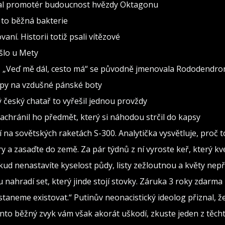
val promotér budoucnost hvězdy Oktagonu
 to běžná bakterie
vaní. Historii totiž psali vítězové
ošlo u Mety
seň „Veď mě dál, cesto má“ se původně jmenovala Rododendro
ipy na vzdušné pánské boty
ý český chatař to vyřešil jednou provždy
Zachránil ho předmět, který si náhodou strčil do kapsy
í na sovětských raketách S-300. Analytička vysvětluje, proč
a zasaďte do země. Za pár týdnů z ní vyroste keř, který kve
okud nenastavíte kyselost půdy, listy zežloutnou a květy nep
 nahradí set, který jinde stojí stovky. Záruka 3 roky zdarma
taneme existovat.“ Putinův neonacistický ideolog přiznal,
nto běžný zvyk vám však akorát uškodí, zkuste jeden z těcht