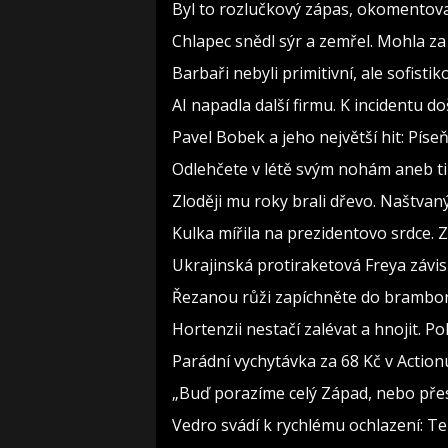
Byl to rozlučkový zápas, okomento
Chlapec snědl sýr a zemřel. Mohla za
Barbaři nebyli primitivní, ale sofistiko
AI napadla další firmu. K incidentu d
Pavel Bobek a jeho největší hit: Pí
Odlehčete v létě svým nohám aneb t
Zloději mu roky brali dřevo. Naštvan
Kulka mířila na prezidentovo srdce. 
Ukrajinská protiraketová Freya závis
Řezanou růži zapíchněte do brambory 
Hortenzii nestačí zalévat a hnojit. P
Parádní vychytávka za 68 Kč v Actionu
„Buď porazíme celý Západ, nebo přes
Vedro svádí k rychlému ochlazení: Te