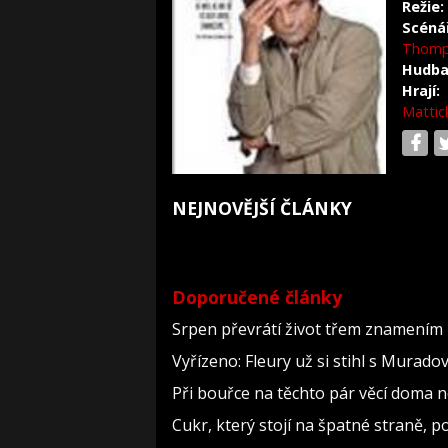
Režie:
Scéná
Thomp
Hudba
Hrají:
Mattic
NEJNOVĚJŠÍ ČLÁNKY
Doporučené články
Srpen převrátí život třem znamením 
Vyřízeno: Fleury už si stihl s Murad
Při bouřce na těchto pár věcí doma 
Cukr, který stojí na špatné straně, 