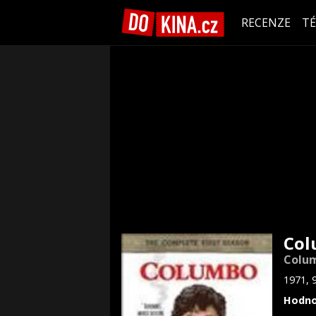
RECENZE
T
Col
Colum
1971, 
Hodno