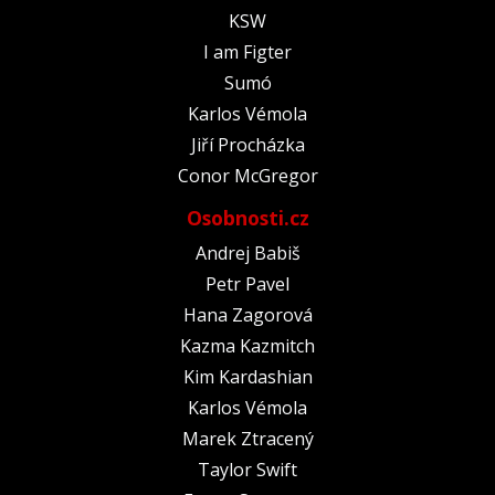
KSW
I am Figter
Sumó
Karlos Vémola
Jiří Procházka
Conor McGregor
Osobnosti.cz
Andrej Babiš
Petr Pavel
Hana Zagorová
Kazma Kazmitch
Kim Kardashian
Karlos Vémola
Marek Ztracený
Taylor Swift