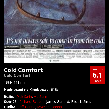
Cold Comfort
dokina.cz
6.1
Cold Comfort
index
1989, 111 min
Hodnocení na Kinobox.cz: 61%
Režie:
Dick Sarin
,
Vic Sarin
Scénář:
Richard Beattie
, James Garrard, Elliot L. Sims
Hudba:
Jeff Danna
,
Mychael Danna