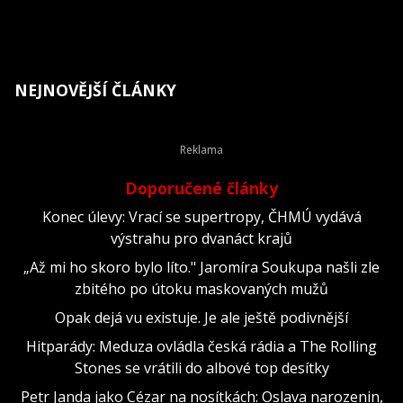
NEJNOVĚJŠÍ ČLÁNKY
Doporučené články
Konec úlevy: Vrací se supertropy, ČHMÚ vydává
výstrahu pro dvanáct krajů
„Až mi ho skoro bylo líto." Jaromíra Soukupa našli zle
zbitého po útoku maskovaných mužů
Opak dejá vu existuje. Je ale ještě podivnější
Hitparády: Meduza ovládla česká rádia a The Rolling
Stones se vrátili do albové top desítky
Petr Janda jako Cézar na nosítkách: Oslava narozenin,