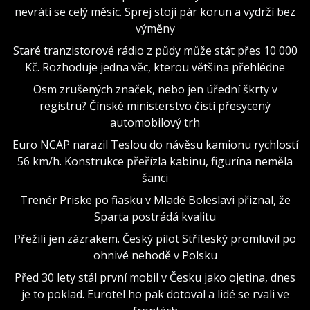
nevrátí se celý měsíc. Sprej stojí pár korun a vydrží bez
výměny
Staré tranzistorové rádio z půdy může stát přes 10 000
Kč. Rozhoduje jedna věc, kterou většina přehlédne
Osm zrušených značek, nebo jen úřední škrty v
registru? Čínské ministerstvo čistí přesycený
automobilový trh
Euro NCAP narazil Teslou do návěsu kamionu rychlostí
56 km/h. Konstrukce přeřízla kabinu, figurína neměla
šanci
Trenér Priske po fiasku v Mladé Boleslavi přiznal, že
Sparta postrádá kvalitu
Přežili jen zázrakem. Český pilot Stříteský promluvil po
ohnivé nehodě v Polsku
Před 30 lety stál první mobil v Česku jako ojetina, dnes
je to poklad. Eurotel ho pak dotoval a lidé se rvali ve