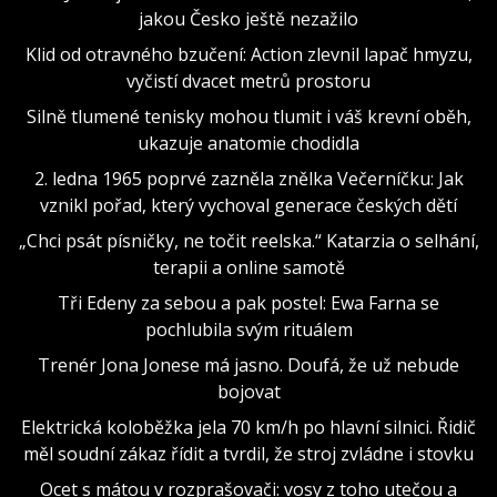
jakou Česko ještě nezažilo
Klid od otravného bzučení: Action zlevnil lapač hmyzu,
vyčistí dvacet metrů prostoru
Silně tlumené tenisky mohou tlumit i váš krevní oběh,
ukazuje anatomie chodidla
2. ledna 1965 poprvé zazněla znělka Večerníčku: Jak
vznikl pořad, který vychoval generace českých dětí
„Chci psát písničky, ne točit reelska.“ Katarzia o selhání,
terapii a online samotě
Tři Edeny za sebou a pak postel: Ewa Farna se
pochlubila svým rituálem
Trenér Jona Jonese má jasno. Doufá, že už nebude
bojovat
Elektrická koloběžka jela 70 km/h po hlavní silnici. Řidič
měl soudní zákaz řídit a tvrdil, že stroj zvládne i stovku
Ocet s mátou v rozprašovači: vosy z toho utečou a