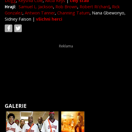
Dogg
,
Keyshia Cole
,
Alicia Keys
|
celý štáb
Hrají:
Samuel L. Jackson
,
Rob Brown
,
Robert Ri'chard
,
Rick
Gonzalez
,
Antwon Tanner
,
Channing Tatum
, Nana Gbewonyo,
Sidney Faison
|
všichni herci
GALERIE