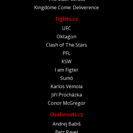
Kingdome Come: Deliverence
Fights.cz
UFC
Oktagon
Clash of The Stars
PFL
KSW
I am Figter
Sumó
Karlos Vémola
Jiří Procházka
Conor McGregor
Osobnosti.cz
Andrej Babiš
Petr Pavel