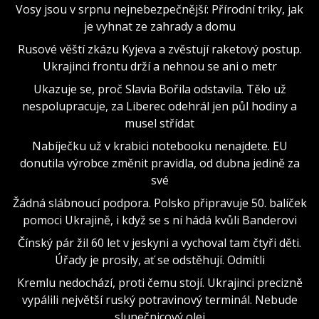
Vosy jsou v srpnu nejnebezpečnější: Přírodní triky, jak
je vyhnat ze zahrady a domu
Rusové věští zkázu Kyjeva a zvěstují raketový postup.
Ukrajinci frontu drží a nehnou se ani o metr
Ukazuje se, proč Slavia Bořila odstavila. Tělo už
nespolupracuje, za Liberec odehrál jen půl hodiny a
musel střídat
Nabíječku už v krabici notebooku nenajdete. EU
donutila výrobce změnit pravidla, od dubna jedině za
své
Žádná slábnoucí podpora. Polsko připravuje 50. balíček
pomoci Ukrajině, i když se s ní hádá kvůli Banderovi
Čínský pár žil 60 let v jeskyni a vychoval tam čtyři děti.
Úřady je prosily, ať se odstěhují. Odmítli
Kremlu nedochází, proti čemu stojí. Ukrajinci precizně
vypálili největší ruský potravinový terminál. Nebude
slunečnicový olej