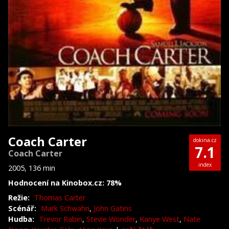
Coach Carter
dokina.cz
7.1
Coach Carter
index
2005, 136 min
Hodnocení na Kinobox.cz: 78%
Režie:
Thomas Carter
Scénář:
Mark Schwahn
,
John Gatins
Hudba:
Trevor Rabin
,
Stevie Wonder
,
Kanye West
,
Nate