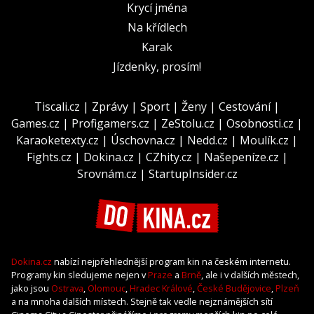
Krycí jména
Na křídlech
Karak
Jízdenky, prosím!
Tiscali.cz
|
Zprávy
|
Sport
|
Ženy
|
Cestování
|
Games.cz
|
Profigamers.cz
|
ZeStolu.cz
|
Osobnosti.cz
|
Karaoketexty.cz
|
Úschovna.cz
|
Nedd.cz
|
Moulík.cz
|
Fights.cz
|
Dokina.cz
|
CZhity.cz
|
Našepeníze.cz
|
Srovnám.cz
|
StartupInsider.cz
Dokina.cz
nabízí nejpřehlednější program kin na českém internetu.
Programy kin sledujeme nejen v
Praze
a
Brně
, ale i v dalších městech,
jako jsou
Ostrava
,
Olomouc
,
Hradec Králové
,
České Budějovice
,
Plzeň
a na mnoha dalších místech. Stejně tak vedle nejznámějších sítí