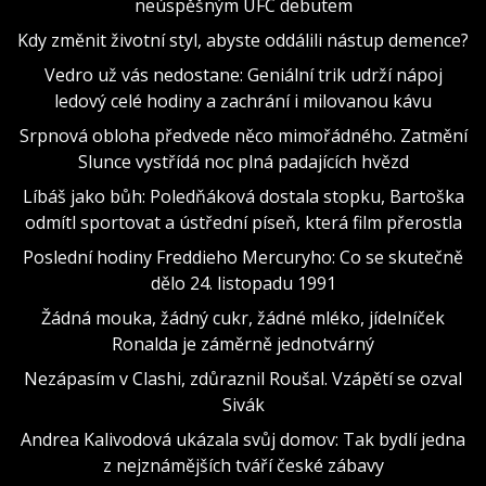
neúspěšným UFC debutem
Kdy změnit životní styl, abyste oddálili nástup demence?
Vedro už vás nedostane: Geniální trik udrží nápoj
ledový celé hodiny a zachrání i milovanou kávu
Srpnová obloha předvede něco mimořádného. Zatmění
Slunce vystřídá noc plná padajících hvězd
Líbáš jako bůh: Poledňáková dostala stopku, Bartoška
odmítl sportovat a ústřední píseň, která film přerostla
Poslední hodiny Freddieho Mercuryho: Co se skutečně
dělo 24. listopadu 1991
Žádná mouka, žádný cukr, žádné mléko, jídelníček
Ronalda je záměrně jednotvárný
Nezápasím v Clashi, zdůraznil Roušal. Vzápětí se ozval
Sivák
Andrea Kalivodová ukázala svůj domov: Tak bydlí jedna
z nejznámějších tváří české zábavy