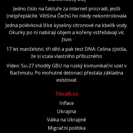
Jedno číslo na faktuře za internet prozradí, jestli
(ne)přeplácíte. Většina Čechů ho nikdy nekontrolovala
Jedna polévková lžíce kyseliny citronové na kbelík vody.
Okurky po ní nabírají objem a kořeny vstřebávají víc
živin
17 let manželství, tři děti a pak test DNA: Celina zjistila,
že si vzala vlastního příbuzného
Video: Su-27 shodily GBU na ruský komunikační uzel v
Bachmutu. Po mohutné detonaci přestala základna
existovat
Tiscali.cz
Inflace
Ukrajina
Válka na Ukrajině
Migrační politika