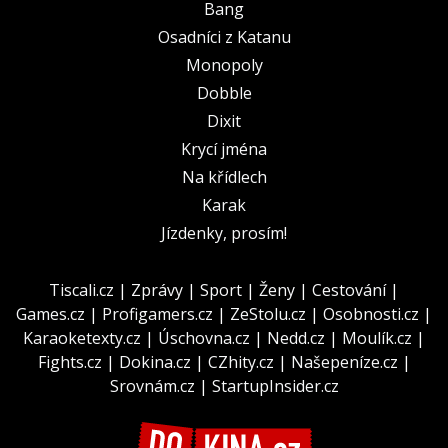
Bang
Osadníci z Katanu
Monopoly
Dobble
Dixit
Krycí jména
Na křídlech
Karak
Jízdenky, prosím!
Tiscali.cz
|
Zprávy
|
Sport
|
Ženy
|
Cestování
|
Games.cz
|
Profigamers.cz
|
ZeStolu.cz
|
Osobnosti.cz
|
Karaoketexty.cz
|
Úschovna.cz
|
Nedd.cz
|
Moulík.cz
|
Fights.cz
|
Dokina.cz
|
CZhity.cz
|
Našepeníze.cz
|
Srovnám.cz
|
StartupInsider.cz