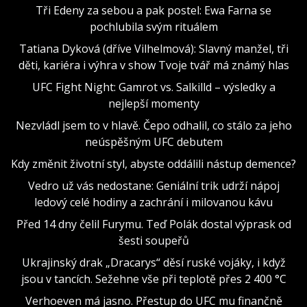
Tři Edeny za sebou a pak postel: Ewa Farna se
pochlubila svým rituálem
Tatiana Dyková (dříve Vilhelmová): Slavný manžel, tři
děti, kariéra i výhra v show Tvoje tvář má známý hlas
UFC Fight Night: Gamrot vs. Salkilld – výsledky a
nejlepší momenty
Nezvládl jsem to v hlavě. Čepo odhalil, co stálo za jeho
neúspěšným UFC debutem
Kdy změnit životní styl, abyste oddálili nástup demence?
Vedro už vás nedostane: Geniální trik udrží nápoj
ledový celé hodiny a zachrání i milovanou kávu
Před 14 dny čelil Furymu. Teď Polák dostal výprask od
šesti soupeřů
Ukrajinský drak „Dracarys“ děsí ruské vojáky, i když
jsou v tancích. Sežehne vše při teplotě přes 2 400 °C
Verhoeven má jasno. Přestup do UFC mu finančně