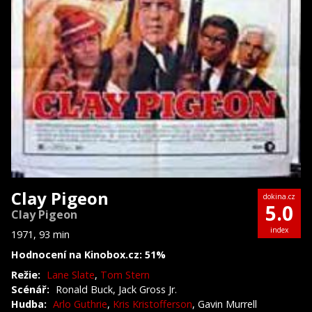
Clay Pigeon
dokina.cz
5.0
Clay Pigeon
index
1971, 93 min
Hodnocení na Kinobox.cz: 51%
Režie:
Lane Slate
,
Tom Stern
Scénář:
Ronald Buck, Jack Gross Jr.
Hudba:
Arlo Guthrie
,
Kris Kristofferson
, Gavin Murrell