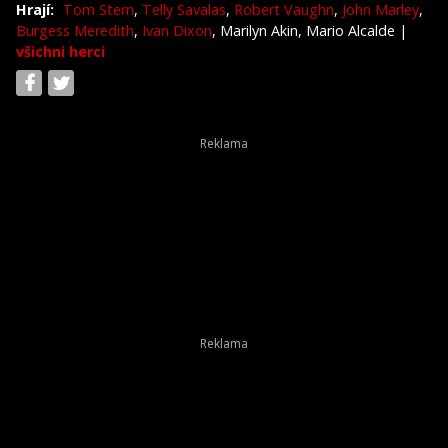
Hrají:
Tom Stern
,
Telly Savalas
,
Robert Vaughn
,
John Marley
,
Burgess Meredith
,
Ivan Dixon
, Marilyn Akin, Mario Alcalde
|
všichni herci