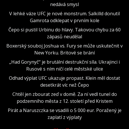
nedává smysl
V lehké váze UFC je nové monstrum. Salkilld donutil
Gamrota odklepat v prvním kole
Čepo si pustil Urbinu do hlavy. Takovou chybu za 60
zápasů neudělal
Boxerský souboj Joshua vs. Fury se může uskutečnit v
New Yorku. Britové se brání
„Had Gorynyč“ je brutální destrukční síla. Ukrajinci i
Rusové s ním ničí celé městské ulice
Odhad výplat UFC ukazuje propast. Klein měl dostat
desetkrát víc než Čepo
Chtěl jen zbourat zeď v domě. Za ní vedl tunel do
podzemního města z 12. století před Kristem
Pirát a Naruszczka se vsadili o 5 000 eur. Poražený je
zaplatí z výplaty