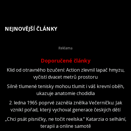
NEJNOVĚJŠÍ ČLÁNKY
Doporučené články
Klid od otravného bzučení: Action zlevnil lapač hmyzu,
vyčistí dvacet metrů prostoru
Silně tlumené tenisky mohou tlumit i váš krevní oběh,
ukazuje anatomie chodidla
2. ledna 1965 poprvé zazněla znělka Večerníčku: Jak
vznikl pořad, který vychoval generace českých dětí
„Chci psát písničky, ne točit reelska.“ Katarzia o selhání,
terapii a online samotě