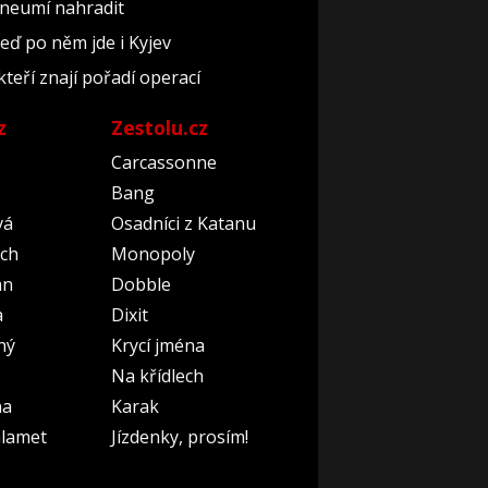
 neumí nahradit
teď po něm jde i Kyjev
kteří znají pořadí operací
z
Zestolu.cz
Carcassonne
Bang
vá
Osadníci z Katanu
ch
Monopoly
an
Dobble
a
Dixit
ný
Krycí jména
Na křídlech
na
Karak
lamet
Jízdenky, prosím!