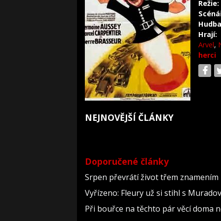
Režie:
Scéná
Hudba
Hrají:
Arvel
,
herci
NEJNOVĚJŠÍ ČLÁNKY
Doporučené články
Srpen převrátí život třem znamením 
Vyřízeno: Fleury už si stihl s Murad
Při bouřce na těchto pár věcí doma 