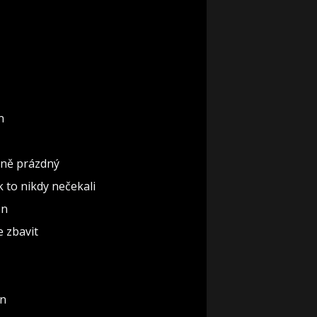
n
ěčně prázdný
ak to nikdy nečekali
ón
e zbavit
un