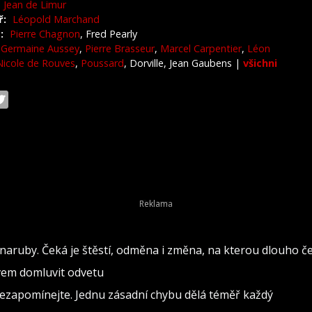
Jean de Limur
ř:
Léopold Marchand
:
Pierre Chagnon
, Fred Pearly
Germaine Aussey
,
Pierre Brasseur
,
Marcel Carpentier
,
Léon
Nicole de Rouves
,
Poussard
, Dorville, Jean Gaubens
|
všichni
naruby. Čeká je štěstí, odměna i změna, na kterou dlouho č
ovem domluvit odvetu
nezapomínejte. Jednu zásadní chybu dělá téměř každý