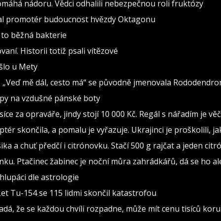
pomáhá nádoru. Vědci odhalili nebezpečnou roli fruktózy
val promotér budoucnost hvězdy Oktagonu
 to běžná bakterie
vaní. Historii totiž psali vítězové
ošlo u Mety
seň „Veď mě dál, cesto má“ se původně jmenovala Rododendro
ipy na vzdušné pánské boty
isíce za opraváře, jindy stojí 10 000 Kč. Regál s nářadím je v
ptér skončila, a pomalu je vyřazuje. Ukrajinci je proškolili, j
sika a chuť předčí i citrónovku. Stačí 500 g rajčat a jeden citr
ínku. Ptačinec žabinec je noční můra zahrádkářů, dá se ho al
lupáci dle astrologie
Let Tu-154 se 115 lidmi skončil katastrofou
adá, že se každou chvíli rozpadne, může mít cenu tisíců kor