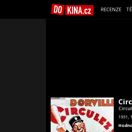
RECENZE
T
Circ
Circu
1931, 
Hodno