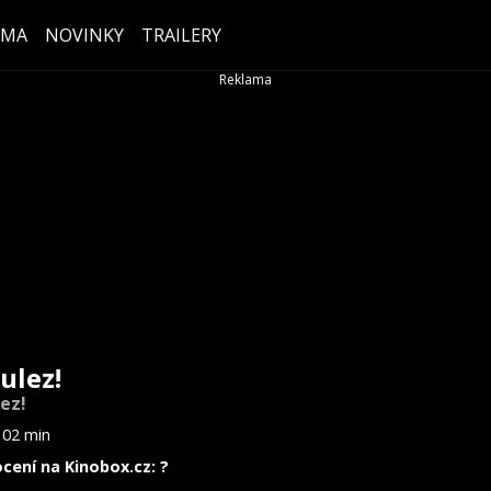
ÉMA
NOVINKY
TRAILERY
ulez!
lez!
102 min
cení na Kinobox.cz: ?