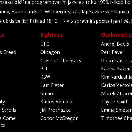
ransakcí běží na programovacím jazyce z roku 1959. Nikdo ho
iony, Putin panikaří. Wildberries ovládají kavkazské klany a 
tisíce lidí. Příklad 18 : 3 + 7 × 5 správně spočítají jen lidé, 
cz
Fights.cz
Osobnosti.c
UFC
Andrej Babiš
's Creed
Oktagon
Petr Pavel
Clash of The Stars
Hana Zagoro
PFL
Kazma Kazmit
KSW
Kim Kardashi
I am Figter
Karlos Vémol
Sumó
Marek Ztrace
uty
Karlos Vémola
Taylor Swift
 Scrolls
Jiří Procházka
Emma Smeta
e Come:
Conor McGregor
Timothée Cha
nce