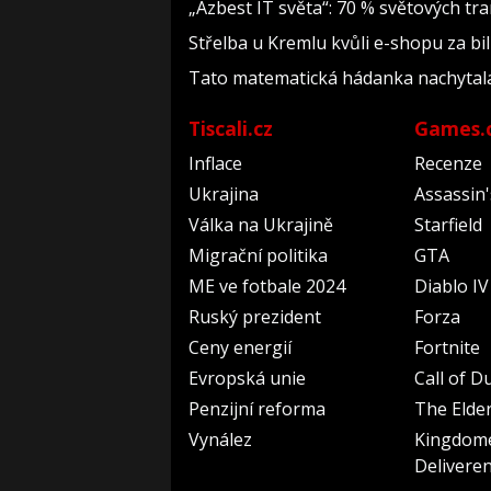
„Azbest IT světa“: 70 % světových t
Střelba u Kremlu kvůli e-shopu za bil
Tato matematická hádanka nachytala už 
Tiscali.cz
Games.
Inflace
Recenze
Ukrajina
Assassin
Válka na Ukrajině
Starfield
Migrační politika
GTA
ME ve fotbale 2024
Diablo IV
Ruský prezident
Forza
Ceny energií
Fortnite
Evropská unie
Call of D
Penzijní reforma
The Elder
Vynález
Kingdom
Delivere