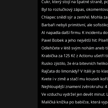
Cukr, který stojí na špatné straně, 
Byl to rozlučkový zápas, okomento
Chlapec snědl sýr a zemřel. Mohla za
Barbaři nebyli primitivní, ale sofistiko
AI napadla další firmu. K incidentu d
Pavel Bobek a jeho největší hit: Pí
Odlehčete v létě svým nohám aneb t
Krabička za 125 Kč z Actionu ušetří t
Rusko zjistilo, že éra bitevních heliko
Rajčata do limonády? V Itálii je to kla
Kvete i v zimě a stačí mu kousek koř
Nejhloupější znamení zvěrokruhu: 4 h
Ve vzduchu vydržel jen devět minut. 
Maličká knížka po babičce, která vyp