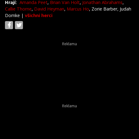
Hrají:
Amanda Peet
,
Brian Van Holt
,
Jonathan Abrahams
,
Callie Thorne
,
David Heyman
,
Marcus Ho
, Zorie Barber, Judah
Domke
|
všichni herci