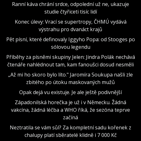
Ranní káva chrání srdce, odpolední už ne, ukazuje
studie čtyřiceti tisíc lidí
Konec úlevy: Vrací se supertropy, ČHMÚ vydává
výstrahu pro dvanáct krajů
Pět písní, které definovaly Iggyho Popa: od Stooges po
sólovou legendu
Příběhy za písněmi skupiny Jelen: Jindra Polák nechává
čtenáře nahlédnout tam, kam fanoušci dosud nesměli
„Až mi ho skoro bylo líto." Jaromíra Soukupa našli zle
zbitého po útoku maskovaných mužů
Opak dejá vu existuje. Je ale ještě podivnější
Západonilská horečka je už i v Německu. Žádná
vakcína, žádná léčba a WHO říká, že sezóna teprve
začíná
Neztratila se vám sůl? Za kompletní sadu kořenek z
chalupy platí sběratelé klidně i 7 000 Kč