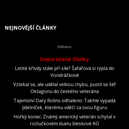
NEJNOVĚJŠÍ ČLÁNKY
Doporučené články
Letité křivdy stále při síle? Šafářová si rýpla do
Vondráčkové
Vztekal se, ale udělal velkou chybu, pustil se šéf
Oktagonu do českého veterána
Tajemství Dary Rolins odhaleno: Takhle vypadá
jídelníček, kterému vděčí za svou figuru
Hořký konec: Známý americký veterán schytal v
rozlučkovém duelu bleskové KO