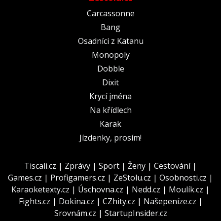
Carcassonne
Bang
Osadníci z Katanu
Monopoly
Dobble
Dixit
Krycí jména
Na křídlech
Karak
Jízdenky, prosím!
Tiscali.cz
|
Zprávy
|
Sport
|
Ženy
|
Cestování
|
Games.cz
|
Profigamers.cz
|
ZeStolu.cz
|
Osobnosti.cz
|
Karaoketexty.cz
|
Úschovna.cz
|
Nedd.cz
|
Moulík.cz
|
Fights.cz
|
Dokina.cz
|
CZhity.cz
|
Našepeníze.cz
|
Srovnám.cz
|
StartupInsider.cz