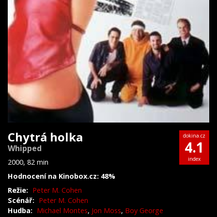
Chytrá holka
dokina.cz
4.1
Whipped
index
2000, 82 min
Hodnocení na Kinobox.cz: 48%
Režie:
Peter M. Cohen
Scénář:
Peter M. Cohen
Hudba:
Michael Montes
,
Jon Moss
,
Boy George