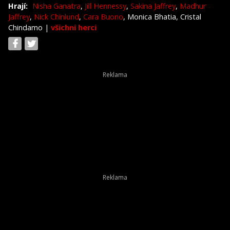
Hrají:
Nisha Ganatra
,
Jill Hennessy
,
Sakina Jaffrey
,
Madhur
Jaffrey
,
Nick Chinlund
,
Cara Buono
, Monica Bhatia, Cristal
Chindamo
|
všichni herci