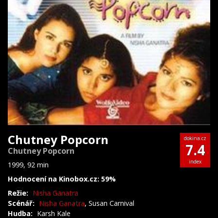
Chutney Popcorn
dokina.cz
7.4
Chutney Popcorn
index
1999, 92 min
Hodnocení na Kinobox.cz: 59%
Režie:
Nisha Ganatra
Scénář:
Nisha Ganatra
, Susan Carnival
Hudba:
Karsh Kale