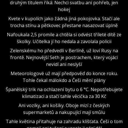
druhým titulem říká: Nechci svatbu ani pohřeb, jen
hokej
Kvete v kupolích jako žádná jiná pokojovka. Stačí ale
trocha stínu a pětkovec přestane nasazovat úplně
Nafoukala 2,5 promile a chtěla si odvést tříleté dítě ze
školky. Učitelka jí ho nedala a zavolala policii
Zelenskému ho předvedli v Berlíně, už loví Rusy na
frontě. Nejnovější Seth je postrachem, který vojáci
nevidí ani neslyší
Meteorologové už mají předpověď do konce roku.
Tohle čekal málokdo a Češi mění plány
Španělský trik na ochlazení bytu o 6 °C. Nepotřebujete
klimatizaci a stačí tahle věcička za 30 Kč
Ani vozíky, ani košíky. Oboje mizí z českých
supermarketů a nakupující mají smůlu
Tahle květina přitahuje na zahradu klíšťata. Češi o tom