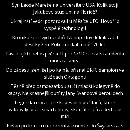
Syn Leoše Mareše na univerzitě v USA: Kolik stojí
Jakubovo studium na Floridě?
Ukrajinští vědci pozorovali u Měsíce UFO. Hovoří o
vyspělé technologii
Kronika sériových vrahů: Nenápadný dělník zabil
desítky žen. Policii unikal téměř 20 let
Fascinující i nebezpečná. U pobřeží Chorvatska udeřila
mořská smršť
Do zápasu jsem šel po kalbě, přiznal BKFC šampion ve
službách Oktagonu
Těsně před osmdesátkou strčí mladší kolegyně do
kapsy. Nejkrásnější outfity Jany Švandové berou dech
Legendární výrobce kapesních počítačů, které
válcovaly první smartphony, skončil. O důvodech ale
mlčí
Pešán po konci u reprezentace odešel do Švýcarska. S