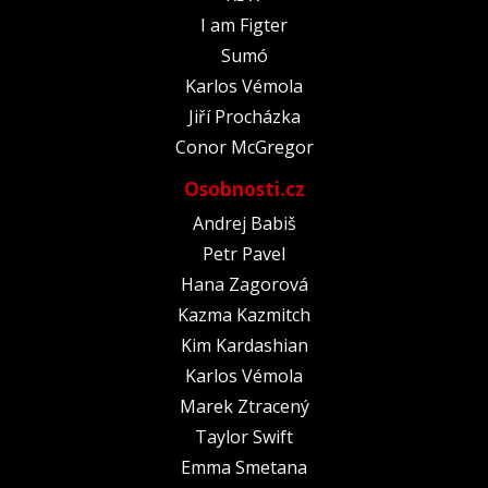
I am Figter
Sumó
Karlos Vémola
Jiří Procházka
Conor McGregor
Osobnosti.cz
Andrej Babiš
Petr Pavel
Hana Zagorová
Kazma Kazmitch
Kim Kardashian
Karlos Vémola
Marek Ztracený
Taylor Swift
Emma Smetana