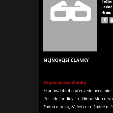
Režie:
Scéná
Hrají:
NEJNOVĚJŠÍ ČLÁNKY
Doporučené články
Srpnová obloha předvede něco mimoř
Poslední hodiny Freddieho Mercuryho
Žádná mouka, žádný cukr, žádné mlék