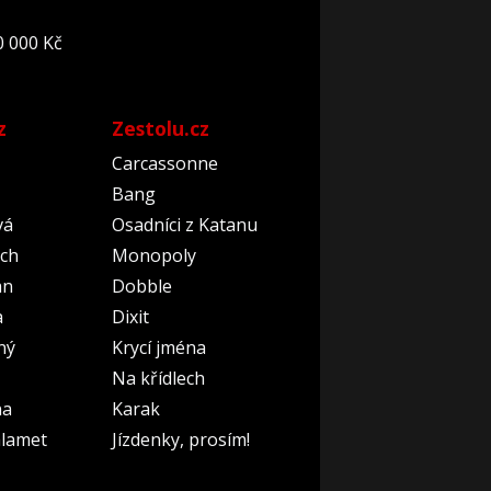
0 000 Kč
z
Zestolu.cz
Carcassonne
Bang
vá
Osadníci z Katanu
ch
Monopoly
an
Dobble
a
Dixit
ný
Krycí jména
Na křídlech
na
Karak
lamet
Jízdenky, prosím!