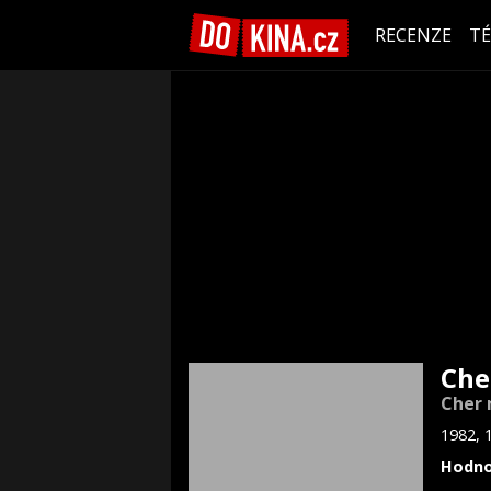
RECENZE
T
Che
Cher
1982, 
Hodno