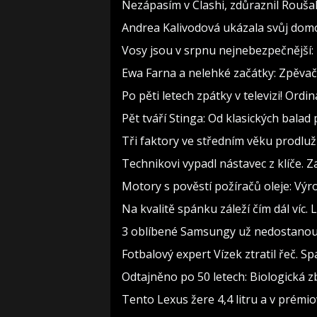
Nezápasím v Clashi, zdůraznil Roušal.
Andrea Kalivodová ukázala svůj domov
Vosy jsou v srpnu nejnebezpečnější: 
Ewa Farna a nelehké začátky: Zpěvačce
Po pěti letech zpátky v televizi! Ord
Pět tváří Stinga: Od klasických bala
Tři faktory ve středním věku prodlužu
Technikovi vypadl nástavec z klíče. Z
Motory s pověstí požíračů oleje: Výr
Na kvalitě spánku záleží čím dál víc. 
3 oblíbené Samsungy už nedostanou an
Fotbalový expert Vízek ztratil řeč. 
Odtajněno po 50 letech: Biologická z
Tento Lexus žere 4,4 litru a v prémi