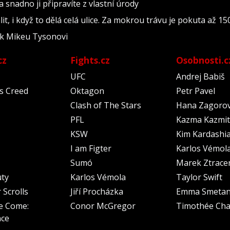
snadno ji připravíte z vlastní úrody
it, i když to dělá celá ulice. Za mokrou trávu je pokuta až 15
 k Mikeu Tysonovi
cz
Fights.cz
Osobnosti.c
UFC
Andrej Babiš
's Creed
Oktagon
Petr Pavel
Clash of The Stars
Hana Zagoro
PFL
Kazma Kazmit
KSW
Kim Kardashi
I am Figter
Karlos Vémol
Sumó
Marek Ztrace
uty
Karlos Vémola
Taylor Swift
 Scrolls
Jiří Procházka
Emma Smeta
e Come:
Conor McGregor
Timothée Cha
nce