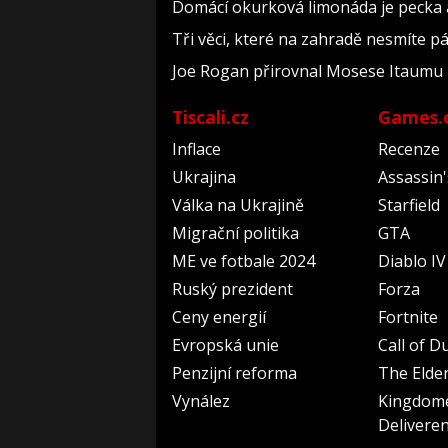
Domácí okurková limonáda je pecka a 
Tři věci, které na zahradě nesmíte pál
Joe Rogan přirovnal Mosese Itaumu
Tiscali.cz
Games.
Inflace
Recenze
Ukrajina
Assassin
Válka na Ukrajině
Starfield
Migrační politika
GTA
ME ve fotbale 2024
Diablo IV
Ruský prezident
Forza
Ceny energií
Fortnite
Evropská unie
Call of D
Penzijní reforma
The Elder
Vynález
Kingdom
Delivere