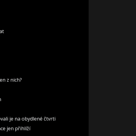
at
en z nich?
n
ali je na obydlené čtvrti
e jen přihlíží