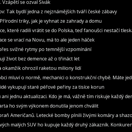
 Vzápětí se ozval Sivák
: Tak bydlí jedna z nejznámějších tváří české zábavy
Přírodní triky, jak je vyhnat ze zahrady a domu
, které radili vrátit se do Polska, teď fanoušci nestačí tlesk
inace se vrací na Novu, má to ale jeden háček
d přes svižné rytmy po temnější vzpomínání
jí život bez demence až o třináct let
a okamžik ohrozil raketou miliony lidí
obci mluví o normě, mechanici o konstrukční chybě. Máte jed
Lidé vykupují staré péřové peřiny za tisíce korun
i jednu aktualizaci. Kdo je má, vážně tím riskuje každý de
Sparta ho svým výkonem donutila jenom chválit
braň Američanů. Letecké bomby plnili živými komáry a shazov
ových malých SUV ho kupuje každý druhý zákazník. Konkurenc