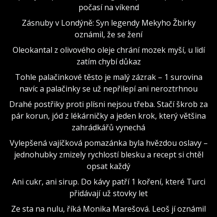
počasí na víkend
Zásnuby v Londýně: Syn legendy Mekyho Žbirky
oznámil, že se žení
Oleokantal z olivového oleje chrání mozek myší, u lidí
zatím chybí důkaz
Tohle palačinkové těsto je malý zázrak – 1 surovina
navíc a palačinky se už nepřilepí ani neroztrhnou
Drahé postřiky proti plísni nejsou třeba. Stačí škrob za
pár korun, jód z lékárničky a jeden krok, který většina
zahrádkářů vynechá
Vylepšená vajíčková pomazánka byla hvězdou oslavy –
jednohubky zmizely rychlostí blesku a recept si chtěl
opsat každý
Ani cukr, ani sirup. Do kávy patří 1 koření, které Turci
přidávají už stovky let
Ze sta na nulu, říká Monika Marešová. Leoš jí oznámil