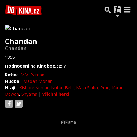
Chandan
Chandan
1958
Hodnocení na Kinobox.cz: ?
Režie:
M.V. Raman
Hudba:
Madan Mohan
Hrají:
Kishore Kumar
,
Nutan Behl
,
Mala Sinha
,
Pran
,
Karan
Dewan
,
Shyama
|
všichni herci