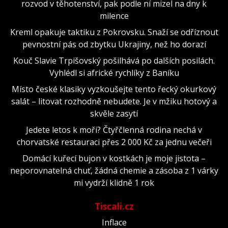
rozvod v těhotenství, pak podle ní mizel na dny k
milence
Kreml opakuje taktiku z Pokrovsku. Snaží se odříznout
pevnostní pás od zbytku Ukrajiny, než ho dorazí
Kouč Slavie Trpišovský pošilhává po dalších posilách.
Vyhlédl si africké rychlíky z Baníku
Místo české klasiky vyzkoušejte tento řecký okurkový
salát – litovat rozhodně nebudete. Je v mžiku hotový a
skvěle zasytí
Jedete letos k moři? Čtyřčlenná rodina nechá v
chorvatské restauraci přes 2 000 Kč za jednu večeři
Domácí kuřecí bujon v kostkách je moje jistota –
neporovnatelná chuť, žádná chemie a zásoba z 1 várky
mi vydrží klidně 1 rok
Tiscali.cz
Inflace