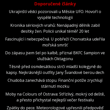
Doporučené články
Ukrajinští vědci pozorovali u Měsíce UFO. Hovoří o
vyspělé technologii
Kronika sériových vrahů: Nenápadný dělník zabil
desítky žen. Policii unikal téměř 20 let
Fascinující i nebezpečná. U pobřeží Chorvatska udeřila
mořská smršť
Do zápasu jsem šel po kalbě, přiznal BKFC šampion ve
službách Oktagonu
Těsně před osmdesátkou strčí mladší kolegyně do
kapsy. Nejkrásnější outfity Jany Švandové berou dech
Chudoba zanechává stopu. Finanční potíže zrychlují
stárnutí mozku
Moby na Colours of Ostrava: Střízlivý, mokrý od deště,
a přesto přichystal nejlepší večer festivalu
Zpátky do pece. Meteorologové upřesnili předpověď