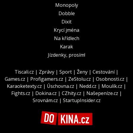
Monopoly
Dobble
Dixit
Krycí jména
Na křídlech
Karak
Jízdenky, prosím!
Tiscali.cz
|
Zprávy
|
Sport
|
Ženy
|
Cestování
|
Games.cz
|
Profigamers.cz
|
ZeStolu.cz
|
Osobnosti.cz
|
Karaoketexty.cz
|
Úschovna.cz
|
Nedd.cz
|
Moulík.cz
|
Fights.cz
|
Dokina.cz
|
CZhity.cz
|
Našepeníze.cz
|
Srovnám.cz
|
StartupInsider.cz