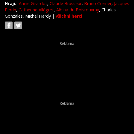
Hrají:
Annie Girardot
,
Claude Brasseur
,
Bruno Cremer
,
Jacques
Perrin
,
Catherine Allégret
,
Albina du Boisrouvray
, Charles
Gonzales, Michel Hardy
|
všichni herci