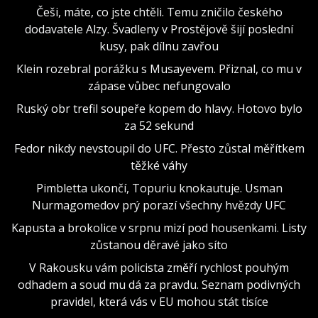
Češi, máte, co jste chtěli. Temu zničilo českého
dodavatele Alzy. Švadleny v Prostějově šijí poslední
kusy, pak dílnu zavřou
Klein rozebral porážku s Musayevem. Přiznal, co mu v
zápase vůbec nefungovalo
Ruský obr trefil soupeře kopem do hlavy. Hotovo bylo
za 52 sekund
Fedor nikdy nevstoupil do UFC. Přesto zůstal měřítkem
těžké váhy
Pimbletta ukončí, Topuriu knokautuje. Usman
Nurmagomedov prý porazí všechny hvězdy UFC
Kapusta a brokolice v srpnu mizí pod housenkami. Listy
zůstanou děravé jako síto
V Rakousku vám policista změří rychlost pouhým
odhadem a soud mu dá za pravdu. Seznam podivných
pravidel, která vás v EU mohou stát tisíce