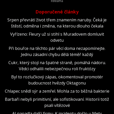
Doporučené články
Srpen převrátí život třem znamením naruby. Čeká je
štěstí, odměna i změna, na kterou dlouho čekala
Vyřízeno: Fleury už si stihl s Muradovem domluvit
odvetu
Při bouřce na těchto pár věcí doma nezapomínejte.
Jednu zásadní chybu dělá téměř každý
Cukr, který stojí na špatné straně, pomáhá nádoru.
Vědci odhalili nebezpečnou roli fruktózy
Byl to rozlučkový zápas, okomentoval promotér
budoucnost hvězdy Oktagonu
Chlapec snědl sýr a zemřel. Mohla za to běžná bakterie
Barbaři nebyli primitivní, ale sofistikovaní. Historii totiž
psali vítězové
AI napadla další firmu. K incidentu došlo u Mety