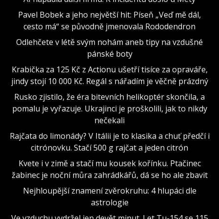
Pavel Bobek a jeho největší hit: Píseň „Veď mě dál,
cesto má“ se původně jmenovala Rododendron
Odlehčete v létě svým nohám aneb tipy na vzdušné
pánské boty
Krabička za 125 Kč z Actionu ušetří tisíce za opraváře,
jindy stojí 10 000 Kč. Regál s nářadím je věčně prázdný
Rusko zjistilo, že éra bitevních helikoptér skončila, a
pomalu je vyřazuje. Ukrajinci je proškolili, jak to nikdy
nečekali
Rajčata do limonády? V Itálii je to klasika a chuť předčí i
citrónovku. Stačí 500 g rajčat a jeden citrón
Kvete i v zimě a stačí mu kousek kořínku. Ptačinec
žabinec je noční můra zahrádkářů, dá se ho ale zbavit
Nejhloupější znamení zvěrokruhu: 4 hlupáci dle
astrologie
Ve vzduchu vydržel jen devět minut. Let Tu-154 se 115