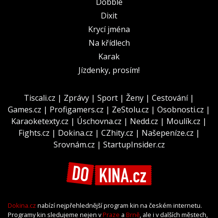
Dobble
Dixit
Krycí jména
Na křídlech
Karak
Jízdenky, prosím!
Tiscali.cz
|
Zprávy
|
Sport
|
Ženy
|
Cestování
|
Games.cz
|
Profigamers.cz
|
ZeStolu.cz
|
Osobnosti.cz
|
Karaoketexty.cz
|
Úschovna.cz
|
Nedd.cz
|
Moulík.cz
|
Fights.cz
|
Dokina.cz
|
CZhity.cz
|
Našepeníze.cz
|
Srovnám.cz
|
StartupInsider.cz
Dokina.cz
nabízí nejpřehlednější program kin na českém internetu.
Programy kin sledujeme nejen v
Praze
a
Brně
, ale i v dalších městech,