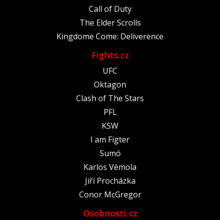
Call of Duty
The Elder Scrolls
Kingdome Come: Deliverence
Fights.cz
UFC
Oktagon
Clash of The Stars
PFL
KSW
I am Figter
Sumó
Karlos Vémola
Jiří Procházka
Conor McGregor
Osobnosti.cz