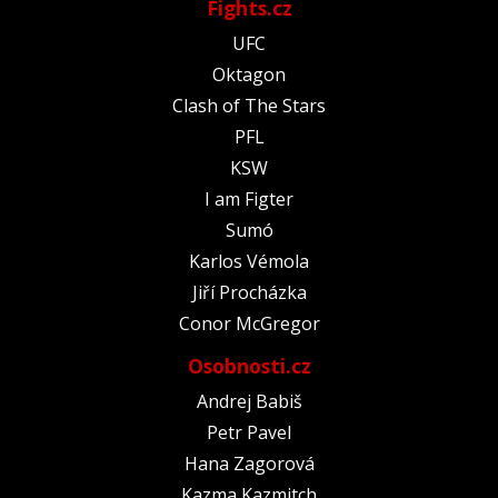
Fights.cz
UFC
Oktagon
Clash of The Stars
PFL
KSW
I am Figter
Sumó
Karlos Vémola
Jiří Procházka
Conor McGregor
Osobnosti.cz
Andrej Babiš
Petr Pavel
Hana Zagorová
Kazma Kazmitch