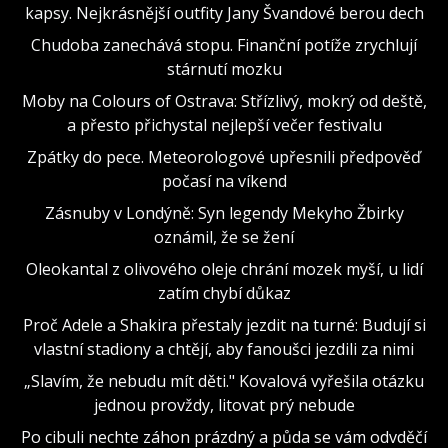
kapsy. Nejkrásnější outfity Jany Švandové berou dech
Chudoba zanechává stopu. Finanční potíže zrychlují
stárnutí mozku
Moby na Colours of Ostrava: Střízlivý, mokrý od deště,
a přesto přichystal nejlepší večer festivalu
Zpátky do pece. Meteorologové upřesnili předpověď
počasí na víkend
Zásnuby v Londýně: Syn legendy Mekyho Žbirky
oznámil, že se žení
Oleokantal z olivového oleje chrání mozek myší, u lidí
zatím chybí důkaz
Proč Adele a Shakira přestaly jezdit na turné: Budují si
vlastní stadiony a chtějí, aby fanoušci jezdili za nimi
„Slavím, že nebudu mít děti." Kovalová vyřešila otázku
jednou provždy, litovat prý nebude
Po cibuli nechte záhon prázdný a půda se vám odvděčí