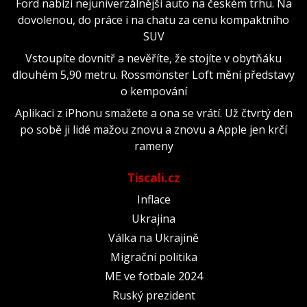
Ford nabízí nejuniverzálnější auto na českém trhu. Na
dovolenou, do práce i na chatu za cenu kompaktního
SUV
Vstoupíte dovnitř a nevěříte, že stojíte v obytňáku
dlouhém 5,90 metru. Rossmönster Loft mění představy
o kempování
Aplikaci z iPhonu smažete a ona se vrátí. Už čtvrtý den
po sobě ji lidé mažou znovu a znovu a Apple jen krčí
rameny
Tiscali.cz
Inflace
Ukrajina
Válka na Ukrajině
Migrační politika
ME ve fotbale 2024
Ruský prezident