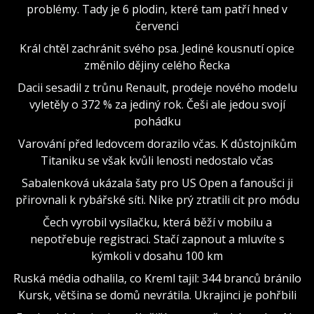
problémy. Tady je 6 plodin, které tam patří hned v
červenci
Král chtěl zachránit svého psa. Jediné kousnutí opice
změnilo dějiny celého Řecka
Dacii sesadil z trůnu Renault, prodeje nového modelu
vyletěly o 372 % za jediný rok. Češi ale jedou svojí
pohádku
Varování před ledovcem dorazilo včas. K důstojníkům
Titaniku se však kvůli lenosti nedostalo včas
Sabalenková ukázala šaty pro US Open a fanoušci ji
přirovnali k rybářské síti. Nike prý ztratili cit pro módu
Čech vyrobil vysílačku, která běží v mobilu a
nepotřebuje registraci. Stačí zapnout a mluvíte s
kýmkoli v dosahu 100 km
Ruská média odhalila, co Kreml tajil: 344 branců bránilo
Kursk, většina se domů nevrátila. Ukrajinci je pohřbili