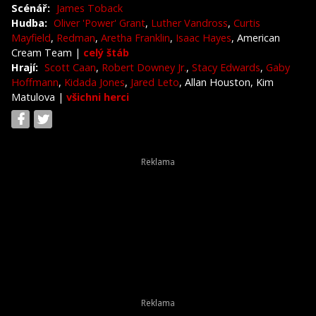
Scénář:
James Toback
Hudba:
Oliver 'Power' Grant
,
Luther Vandross
,
Curtis
Mayfield
,
Redman
,
Aretha Franklin
,
Isaac Hayes
, American
Cream Team
|
celý štáb
Hrají:
Scott Caan
,
Robert Downey Jr.
,
Stacy Edwards
,
Gaby
Hoffmann
,
Kidada Jones
,
Jared Leto
, Allan Houston, Kim
Matulova
|
všichni herci