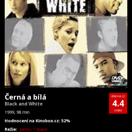
Černá a bílá
dokina.cz
4.4
Black and White
index
1999, 98 min
Hodnocení na Kinobox.cz: 52%
Režie:
James Toback