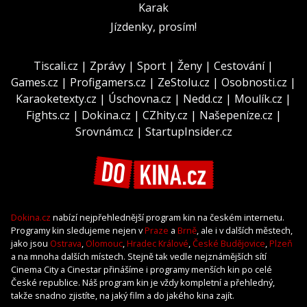
Karak
Jízdenky, prosím!
Tiscali.cz
|
Zprávy
|
Sport
|
Ženy
|
Cestování
|
Games.cz
|
Profigamers.cz
|
ZeStolu.cz
|
Osobnosti.cz
|
Karaoketexty.cz
|
Úschovna.cz
|
Nedd.cz
|
Moulík.cz
|
Fights.cz
|
Dokina.cz
|
CZhity.cz
|
Našepeníze.cz
|
Srovnám.cz
|
StartupInsider.cz
Dokina.cz
nabízí nejpřehlednější program kin na českém internetu.
Programy kin sledujeme nejen v
Praze
a
Brně
, ale i v dalších městech,
jako jsou
Ostrava
,
Olomouc
,
Hradec Králové
,
České Budějovice
,
Plzeň
a na mnoha dalších místech. Stejně tak vedle nejznámějších sítí
Cinema City a Cinestar přinášíme i programy menších kin po celé
České republice. Náš program kin je vždy kompletní a přehledný,
takže snadno zjistíte, na jaký film a do jakého kina zajít.