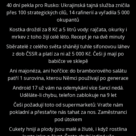
40 dní pekla pro Rusko: Ukrajinská tajná služba zničila
přes 100 strategických cílů, 14 rafinerií a vyřadila 5 000
okupantů
Kostka droždí za 8 Kč a 5 litrů vody: rajčata, okurky i
mrkev z toho žijí celé léto. Recept je na dvě minuty
Sběratelé z celého světa shánějí tuhle sifonovou láhev
z dob ČSSR a platí za ni až 5 000 Kč. Češi ji mají po
babičce ve sklepě
Ani majonéza, ani hořčice: do bramborového salátu
patří 1 surovina, kterou Němci používají po generace
Android 17 už vám na odemykání více šancí nedá.
Uděláte-li chybu, telefon zablokuje na 9 let
Češi požadují toto od supermarketů: Vraťte nám
pokladní a přestaňte nás tahat za nos. Zaměstnanci
pod útokem
Cukety hnijí a plody jsou malé a žluté, i když rostlina