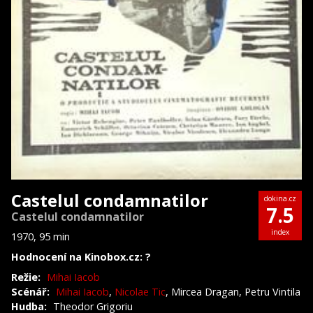
Castelul condamnatilor
dokina.cz
7.5
Castelul condamnatilor
index
1970, 95 min
Hodnocení na Kinobox.cz: ?
Režie:
Mihai Iacob
Scénář:
Mihai Iacob
,
Nicolae Tic
, Mircea Dragan, Petru Vintila
Hudba:
Theodor Grigoriu