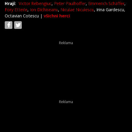
Hrají:
Victor Rebengiuc
,
Peter Paulhoffer
,
Emmerich Schäffer
,
Fory Etterle
,
Ion Dichiseanu
,
Niculae Niculescu
, Irina Gardescu,
Octavian Cotescu
|
všichni herci