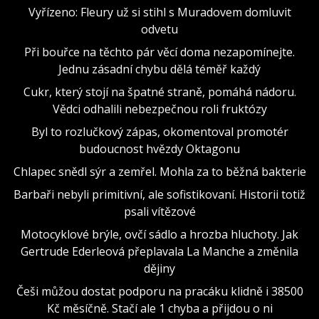
Vyřízeno: Fleury už si stihl s Muradovem domluvit
odvetu
Při bouřce na těchto pár věcí doma nezapomínejte.
Jednu zásadní chybu dělá téměř každý
Cukr, který stojí na špatné straně, pomáhá nádoru.
Vědci odhalili nebezpečnou roli fruktózy
Byl to rozlučkový zápas, okomentoval promotér
budoucnost hvězdy Oktagonu
Chlapec snědl sýr a zemřel. Mohla za to běžná bakterie
Barbaři nebyli primitivní, ale sofistikovaní. Historii totiž
psali vítězové
Motocyklové brýle, ovčí sádlo a hrozba hluchoty. Jak
Gertrude Ederleová přeplavala La Manche a změnila
dějiny
Češi můžou dostat podporu na pracáku klidně i 38500
Kč měsíčně. Stačí ale 1 chyba a přijdou o ni