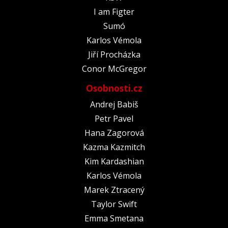
I am Figter
Sumó
Karlos Vémola
Jiří Procházka
Conor McGregor
Osobnosti.cz
Andrej Babiš
Petr Pavel
Hana Zagorová
Kazma Kazmitch
Kim Kardashian
Karlos Vémola
Marek Ztracený
Taylor Swift
Emma Smetana