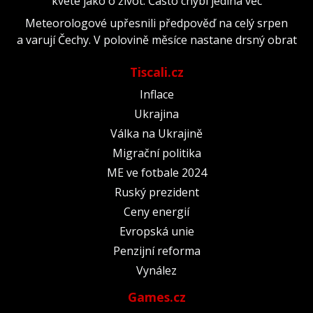
kvete jako o život. Často chybí jediná věc
Meteorologové upřesnili předpověď na celý srpen
a varují Čechy. V polovině měsíce nastane drsný obrat
Tiscali.cz
Inflace
Ukrajina
Válka na Ukrajině
Migrační politika
ME ve fotbale 2024
Ruský prezident
Ceny energií
Evropská unie
Penzijní reforma
Vynález
Games.cz