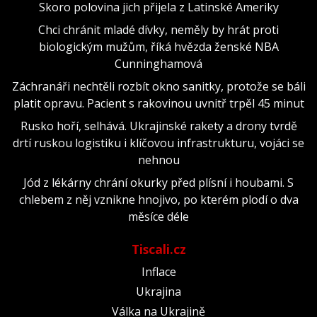
Skoro polovina jich přijela z Latinské Ameriky
Chci chránit mladé dívky, neměly by hrát proti
biologickým mužům, říká hvězda ženské NBA
Cunninghamová
Záchranáři nechtěli rozbít okno sanitky, protože se báli
platit opravu. Pacient s rakovinou uvnitř trpěl 45 minut
Rusko hoří, selhává. Ukrajinské rakety a drony tvrdě
drtí ruskou logistiku i klíčovou infrastrukturu, vojáci se
nehnou
Jód z lékárny chrání okurky před plísní i houbami. S
chlebem z něj vznikne hnojivo, po kterém plodí o dva
měsíce déle
Tiscali.cz
Inflace
Ukrajina
Válka na Ukrajině