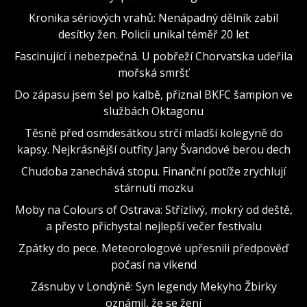
Kronika sériových vrahů: Nenápadný dělník zabil
desítky žen. Policii unikal téměř 20 let
Fascinující i nebezpečná. U pobřeží Chorvatska udeřila
mořská smršť
Do zápasu jsem šel po kalbě, přiznal BKFC šampion ve
službách Oktagonu
Těsně před osmdesátkou strčí mladší kolegyně do
kapsy. Nejkrásnější outfity Jany Švandové berou dech
Chudoba zanechává stopu. Finanční potíže zrychlují
stárnutí mozku
Moby na Colours of Ostrava: Střízlivý, mokrý od deště,
a přesto přichystal nejlepší večer festivalu
Zpátky do pece. Meteorologové upřesnili předpověď
počasí na víkend
Zásnuby v Londýně: Syn legendy Mekyho Žbirky
oznámil, že se žení