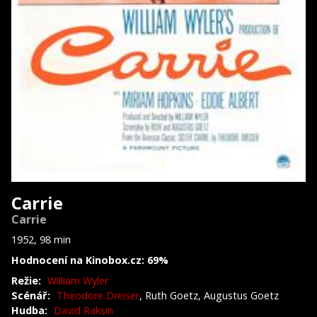
Carrie
Carrie
1952, 98 min
Hodnocení na Kinobox.cz: 69%
Režie:
William Wyler
Scénář:
Theodore Dreiser
, Ruth Goetz, Augustus Goetz
Hudba:
David Raksin