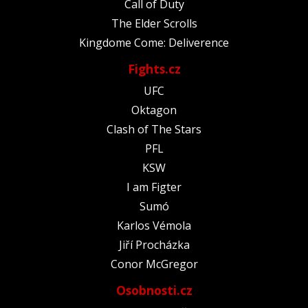
Call of Duty
The Elder Scrolls
Kingdome Come: Deliverence
Fights.cz
UFC
Oktagon
Clash of The Stars
PFL
KSW
I am Figter
Sumó
Karlos Vémola
Jiří Procházka
Conor McGregor
Osobnosti.cz