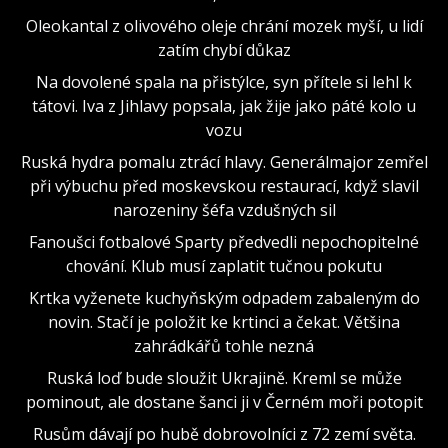
Oleokantal z olivového oleje chrání mozek myší, u lidí
zatím chybí důkaz
Na dovolené spala na přistýlce, syn přítele si lehl k
tátovi. Iva z Jihlavy popsala, jak žije jako páté kolo u
vozu
Ruská hydra pomalu ztrácí hlavy. Generálmajor zemřel
při výbuchu před moskevskou restaurací, když slavil
narozeniny šéfa vzdušných sil
Fanoušci fotbalové Sparty předvedli nepochopitelné
chování. Klub musí zaplatit tučnou pokutu
Krtka vyženete kuchyňským odpadem zabaleným do
novin. Stačí je položit ke krtinci a čekat. Většina
zahrádkářů tohle nezná
Ruská loď bude sloužit Ukrajině. Kreml se může
pominout, ale dostane šanci ji v Černém moři potopit
Rusům dávají po hubě dobrovolníci z 72 zemí světa.