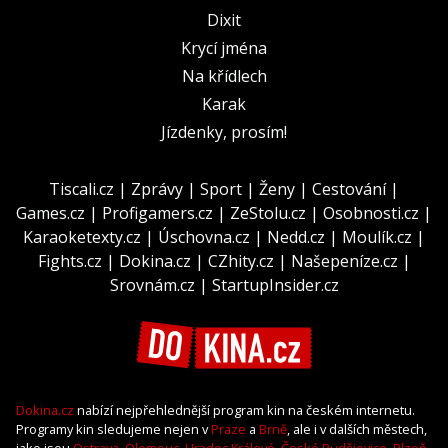
Dixit
Krycí jména
Na křídlech
Karak
Jízdenky, prosím!
Tiscali.cz
|
Zprávy
|
Sport
|
Ženy
|
Cestování
|
Games.cz
|
Profigamers.cz
|
ZeStolu.cz
|
Osobnosti.cz
|
Karaoketexty.cz
|
Úschovna.cz
|
Nedd.cz
|
Moulík.cz
|
Fights.cz
|
Dokina.cz
|
CZhity.cz
|
Našepeníze.cz
|
Srovnám.cz
|
StartupInsider.cz
Dokina.cz
nabízí nejpřehlednější program kin na českém internetu.
Programy kin sledujeme nejen v
Praze
a
Brně
, ale i v dalších městech,