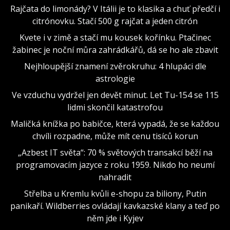
Rajčata do limonády? V Itálii je to klasika a chuť předčí i
citrónovku. Stačí 500 g rajčat a jeden citrón
Kvete i v zimě a stačí mu kousek kořínku. Ptačinec
žabinec je noční můra zahrádkářů, dá se ho ale zbavit
Nejhloupější znamení zvěrokruhu: 4 hlupáci dle
astrologie
Ve vzduchu vydržel jen devět minut. Let Tu-154 se 115
lidmi skončil katastrofou
Maličká knížka po babičce, která vypadá, že se každou
chvíli rozpadne, může mít cenu tisíců korun
„Azbest IT světa“: 70 % světových transakcí běží na
programovacím jazyce z roku 1959. Nikdo ho neumí
nahradit
Střelba u Kremlu kvůli e-shopu za biliony, Putin
panikaří. Wildberries ovládají kavkazské klany a teď po
něm jde i Kyjev