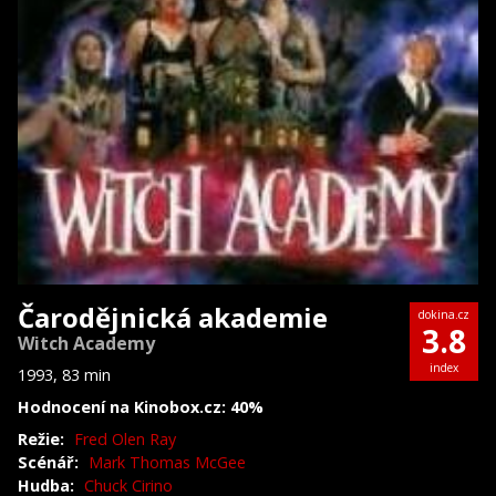
Čarodějnická akademie
dokina.cz
3.8
Witch Academy
index
1993, 83 min
Hodnocení na Kinobox.cz: 40%
Režie:
Fred Olen Ray
Scénář:
Mark Thomas McGee
Hudba:
Chuck Cirino