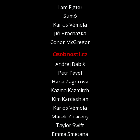
I am Figter
Sumó
Karlos Vémola
Jiří Procházka
Conor McGregor
Osobnosti.cz
Andrej Babiš
Petr Pavel
Hana Zagorová
Kazma Kazmitch
Kim Kardashian
Karlos Vémola
Marek Ztracený
Taylor Swift
Emma Smetana