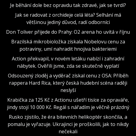
Je běhání dole bez opravdu tak zdravé, jak se tvrdí?
Jak se radovat z orchideje celá léta? Selhání má
většinou jediný důvod, radí odborníci
Don Toliver přijede do Prahy: O2 arena ho uvítá v říjnu
Brazilská mikrobioložka získala Nobelovu cenu za
potraviny, umí nahradit hnojiva bakteriemi
Action překvapil, v novém letáku nabízí i zahradní
nábytek. Ověřili jsme, zda se skutečně vyplatí
Odsouzený zloděj a vyděrač získal cenu z OSA: Příběh
rappera Hard Rica, který česká hudební scéna raději
neslyší
Krabička za 125 Kč z Actionu ušetří tisíce za opraváře,
jindy stojí 10 000 Kč. Regál s nářadím je věčně prázdný
Rusko zjistilo, že éra bitevních helikoptér skončila, a
pomalu je vyřazuje. Ukrajinci je proškolili, jak to nikdy
nečekali